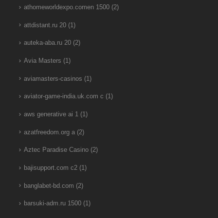
athomeworldexpo.comen 1500
(2)
attdistant.ru 20
(1)
auteka-aba.ru 20
(2)
Avia Masters
(1)
aviamasters-casinos
(1)
aviator-game-india.uk.com c
(1)
aws generative ai 1
(1)
azatfreedom.org a
(2)
Aztec Paradise Casino
(2)
bajisupport.com c2
(1)
banglabet-bd.com
(2)
barsuki-adm.ru 1500
(1)