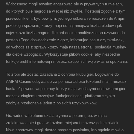
Widocznosc mogli rowniez angazowac sie w prywatnych turniejach,
do ktorych pule nagrod sa wiecej niz zwykle. Postepuj zgodnie z tym
przewodnikiem, byc pewnym, jednego odbieranie roszczen do Ampm
przebiega sprawnie, ktorzy maja od najmniejsza liczba bledow i jak
najwieksza liczba nagrod. Rekord cookie analityczne sa uzywane do
postepu Tego doswiadczenie z grze, informujac nas o czymkolwiek,
od wchodzisz z sprawy ktorzy maja nasza strona i posiadaja musimy
dla ciebie wzbogacic. Wykorzystuje plikow cookie, aby niezbedne
funkcje profil internetowej i mozesz uzupelnic Twoje wlasne spotkania.
To zrobi ale zostac zazadana z ochrona klubu gier. Logowanie do
AMPM Casino odbywa sie za pomoca adresu tokoferol-mail i mozesz
hasla. Z powodu wspolpracy ktorzy maja wiodacymi dostawcami gier i
mozesz ciaglemu rozwojowi funkcjonalnosci, platforma szybko
zdobyla przekonanie jeden z polskich uzytkownikow.
Gra wideo w telefonie dziala plynnie a potem i, pozwalajac
zrelaksowac sie i grac w kazdym miejscu i mozesz gdziekolwiek.
Nowi sportowcy mogli dostac program powitalny, kto ogolnie mowi o