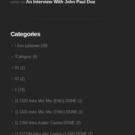
An Interview With John Paul Doe
editor
on
Categories
! Без рубрики
(39)
!Category
(6)
01
(1)
07
(2)
1
(74)
1) 1320 links Mix Mix (ENG) DONE
(1)
1) 1320 links Mix Mix (THAI) DONE
(1)
1) 1350 links Arabic Casino DONE
(2)
1) 157190 links Mix Casino (1-GR) DONE
(2)