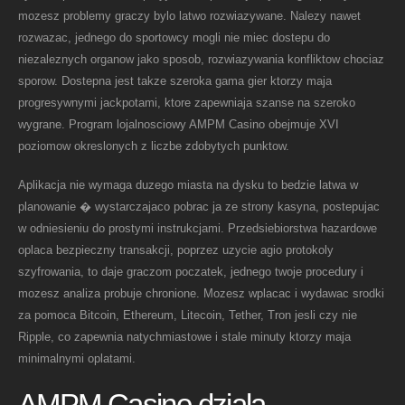
mozesz problemy graczy bylo latwo rozwiazywane. Nalezy nawet
rozwazac, jednego do sportowcy mogli nie miec dostepu do
niezaleznych organow jako sposob, rozwiazywania konfliktow chociaz
sporow. Dostepna jest takze szeroka gama gier ktorzy maja
progresywnymi jackpotami, ktore zapewniaja szanse na szeroko
wygrane. Program lojalnosciowy AMPM Casino obejmuje XVI
poziomow okreslonych z liczbe zdobytych punktow.
Aplikacja nie wymaga duzego miasta na dysku to bedzie latwa w
planowanie � wystarczajaco pobrac ja ze strony kasyna, postepujac
w odniesieniu do prostymi instrukcjami. Przedsiebiorstwa hazardowe
oplaca bezpieczny transakcji, poprzez uzycie agio protokoly
szyfrowania, to daje graczom poczatek, jednego twoje procedury i
mozesz analiza probuje chronione. Mozesz wplacac i wydawac srodki
za pomoca Bitcoin, Ethereum, Litecoin, Tether, Tron jesli czy nie
Ripple, co zapewnia natychmiastowe i stale minuty ktorzy maja
minimalnymi oplatami.
AMPM Casino dziala