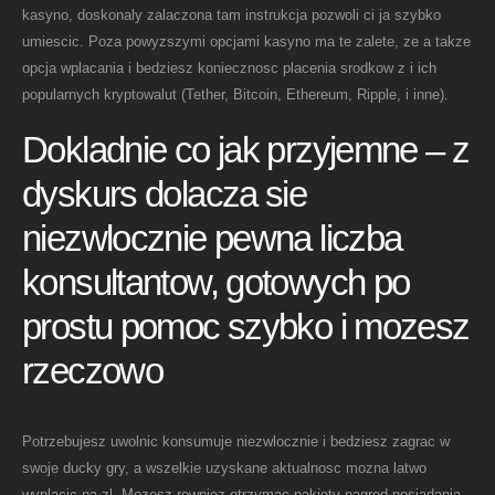
kasyno, doskonaly zalaczona tam instrukcja pozwoli ci ja szybko
umiescic. Poza powyzszymi opcjami kasyno ma te zalete, ze a takze
opcja wplacania i bedziesz koniecznosc placenia srodkow z i ich
popularnych kryptowalut (Tether, Bitcoin, Ethereum, Ripple, i inne).
Dokladnie co jak przyjemne – z
dyskurs dolacza sie
niezwlocznie pewna liczba
konsultantow, gotowych po
prostu pomoc szybko i mozesz
rzeczowo
Potrzebujesz uwolnic konsumuje niezwlocznie i bedziesz zagrac w
swoje ducky gry, a wszelkie uzyskane aktualnosc mozna latwo
wyplacic na zl. Mozesz rowniez otrzymac pakiety nagrod posiadania