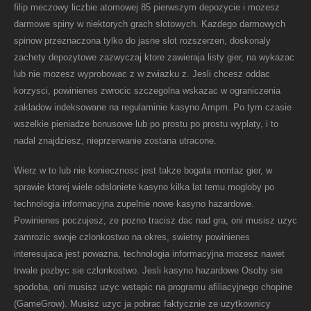
filip meczowy liczbie atomowej 85 pierwszym depozycie i mozesz
darmowe spiny w niektorych grach slotowych. Kazdego darmowych
spinow przeznaczona tylko do jasne slot rozszerzen, doskonaly
zachety depozytowe zazwyczaj ktore zawieraja listy gier, na wykazac
lub nie mozesz wyprobowac z w zwiazku z. Jesli chcesz oddac
korzysci, powinienes zwrocic szczegolna wskazac w ograniczenia
zakladow indeksowane na regulaminie kasyno Ampm. Po tym czasie
wszelkie pieniadze bonusowe lub po prostu po prostu wyplaty, i to
nadal znajdziesz, nieprzerwanie zostana utracone.
Wierz w to lub nie koniecznosc jest takze bogata montaz gier, w
sprawie ktorej wiele odsloniete kasyno kilka lat temu mogloby po
technologia informacyjna zupelnie nowe kasyno hazardowe.
Powinienes poczujesz, ze pozno tracisz dac nad gra, oni musisz uzyc
zamrozic swoje czlonkostwo na okres, swietny powinienes
interesujaca jest powazna, technologia informacyjna mozesz nawet
trwale pozbyc sie czlonkostwo. Jesli kasyno hazardowe Osoby sie
spodoba, oni musisz uzyc wstapic na programu afiliacyjnego chopine
(GameGrow). Musisz uzyc ja pobrac faktycznie ze uzytkownicy