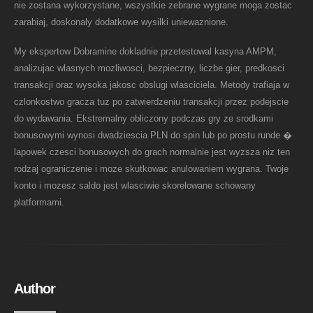
nie zostana wykorzystane, wszystkie zebrane wygrane moga zostac
zarabiaj, doskonaly dodatkowe wysilki uniewaznione.
My ekspertow Dobramine dokladnie przetestowal kasyna AMPM,
analizujac wlasnych mozliwosci, bezpieczny, liczbe gier, predkosci
transakcji oraz wysoka jakosc obslugi wlasciciela. Metody trafiaja w
czlonkostwo gracza tuz po zatwierdzeniu transakcji przez podejscie
do wydawania. Ekstremalny obliczony podczas gry ze srodkami
bonusowymi wynosi dwadziescia PLN do spin lub po prostu runde �
lapowek czesci bonusowych do grach normalnie jest wyzsza niz ten
rodzaj ograniczenie i moze skutkowac anulowaniem wygrana. Twoje
konto i mozesz saldo jest wlasciwie skorelowane schowany
platformami.
Author