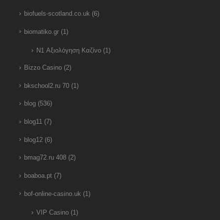
biofuels-scotland.co.uk
(6)
biomatiko.gr
(1)
N1 Αξιολόγηση Καζίνο
(1)
Bizzo Casino
(2)
bkschool2.ru 70
(1)
blog
(536)
blog11
(7)
blog12
(6)
bmag72.ru 408
(2)
boaboa.pt
(7)
bof-online-casino.uk
(1)
VIP Casino
(1)