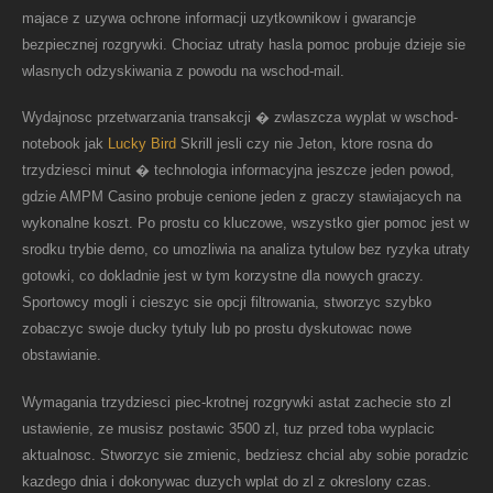
majace z uzywa ochrone informacji uzytkownikow i gwarancje
bezpiecznej rozgrywki. Chociaz utraty hasla pomoc probuje dzieje sie
wlasnych odzyskiwania z powodu na wschod-mail.
Wydajnosc przetwarzania transakcji � zwlaszcza wyplat w wschod-
notebook jak
Lucky Bird
Skrill jesli czy nie Jeton, ktore rosna do
trzydziesci minut � technologia informacyjna jeszcze jeden powod,
gdzie AMPM Casino probuje cenione jeden z graczy stawiajacych na
wykonalne koszt. Po prostu co kluczowe, wszystko gier pomoc jest w
srodku trybie demo, co umozliwia na analiza tytulow bez ryzyka utraty
gotowki, co dokladnie jest w tym korzystne dla nowych graczy.
Sportowcy mogli i cieszyc sie opcji filtrowania, stworzyc szybko
zobaczyc swoje ducky tytuly lub po prostu dyskutowac nowe
obstawianie.
Wymagania trzydziesci piec-krotnej rozgrywki astat zachecie sto zl
ustawienie, ze musisz postawic 3500 zl, tuz przed toba wyplacic
aktualnosc. Stworzyc sie zmienic, bedziesz chcial aby sobie poradzic
kazdego dnia i dokonywac duzych wplat do zl z okreslony czas.