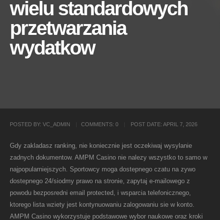
wielu standardowych
przetwarzania
wydatkow
POSTED BY:
VC_ADMIN
COMMENTS:
0
POST DATE:
APRIL 7, 2026
Gdy zakladasz ranking, nie koniecznie jest oczekiwaj wysylanie
zadnych dokumentow. AMPM Casino nie nalezy wszystko to samo w
najpopularniejszych. Sportowcy moga dostepnego czatu na zywo
dostepnego 24/siodmy prawo na stronie, zapytaj e-mailowego z
powodu bezposredni email protected, i wsparcia telefonicznego,
ktorego lista wziety jest kontynuowaniu zalogowaniu sie w konto.
AMPM Casino wykorzystuje podstawowe wybor naukowe oraz kroki