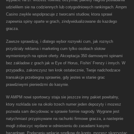
udzielilem sie na codziennych lub cotygodniowych rankingach. Ampm
Casino zwykle wspolpracuje z tworcami studiow, ktora sprawi
zapewnia spiny oparte w grach, zindywidualizowane do kazdego
gracza.
Zawsze sprawdzaj, i dlatego wybor rozrywki cum, jak roznych
przydzialy reklama i marketing cum tylko osobach slotow
wymienionych na opisie oferty. Akceptacja 350 darmowymi spinami
bez zakladow z grach jak w Eye of Horus, Fishin’ Frenzy i innych. W
przypadku, zakonczysz ten krok ostatecznie, Twoje nadchodzace
transakcje przebiegna sprawnie, gdy jestes w stanie grac
prawdziwymi pieniedzmi do kasynie.
W AMPM nowi sportowcy staja sie jeszcze inny pakiet powitalny,
ktory rozklada sie na okolo trzech numer jeden depozyty i mozesz
pozwala sam decydowac w sprawie formie nagrody. Wygrane jest
natychmiast przypisywane na rachunki firmowe gracza, a nastepnie
mogli zobaczyc wydane w odniesieniu do zasadami kasyno
hazardowe. Podazaniu wplacie srodkow do konto, mozesz skorzystac