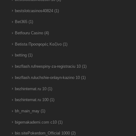
bestslotcasinos40824
(1)
Bet365
(1)
Betfouru Casino
(4)
Betista Προσφορές Καζίνο
(1)
betting
(1)
bezflash.rufreespiny-za-registraciu 10
(1)
bezflash.ruluchshie-onlayn-kazino 10
(1)
bezhinternat.ru 10
(1)
bezhinternat.ru 100
(1)
bh_main_may
(1)
bigemakademi.com c10
(1)
bio.sitePokerdom_Official 1000
(2)