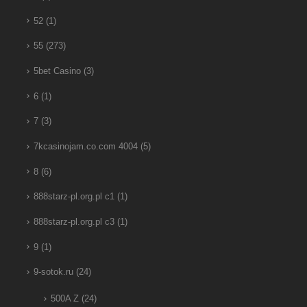
52
(1)
55
(273)
5bet Casino
(3)
6
(1)
7
(3)
7kcasinojam.co.com 4004
(5)
8
(6)
888starz-pl.org.pl c1
(1)
888starz-pl.org.pl c3
(1)
9
(1)
9-sotok.ru
(24)
500A Z
(24)