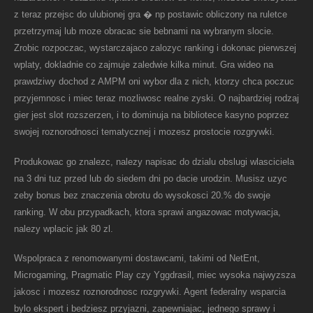
z teraz przejsc do ulubionej gra � np postawic obliczony na ruletce
przetrzymaj lub moze obracac sie bebnami na wybranym slocie.
Zrobic rozpoczac, wystarczajaco zalozyc ranking i dokonac pierwszej
wplaty, dokladnie co zajmuje zaledwie kilka minut. Gra wideo na
prawdziwy dochod z AMPM oni wybor dla z nich, ktorzy chca poczuc
przyjemnosc i miec teraz mozliwosc realne zyski. O najbardziej rodzaj
gier jest slot rozszerzen, i to dominuja na bibliotece kasyno poprzez
swojej roznorodnosci tematycznej i mozesz prostocie rozgrywki.
Produkowac go znalezc, nalezy napisac do dzialu obslugi wlasciciela
na 3 dni tuz przed lub do siedem dni po dacie urodzin. Musisz uzyc
zeby bonus bez znaczenia obrotu do wysokosci 20.% do swoje
ranking. W obu przypadkach, ktora sprawi angazowac motywacja,
nalezy wplacic jak 80 zl.
Wspolpraca z renomowanymi dostawcami, takimi od NetEnt,
Microgaming, Pragmatic Play czy Yggdrasil, miec wysoka najwyzsza
jakosc i mozesz roznorodnosc rozgrywki. Agent federalny wsparcia
bylo ekspert i bedziesz przyjazni, zapewniajac, jednego sprawy i