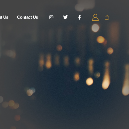
t Us
Contact Us