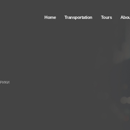
Home
Transportation
Tours
Abou
БРИКИ