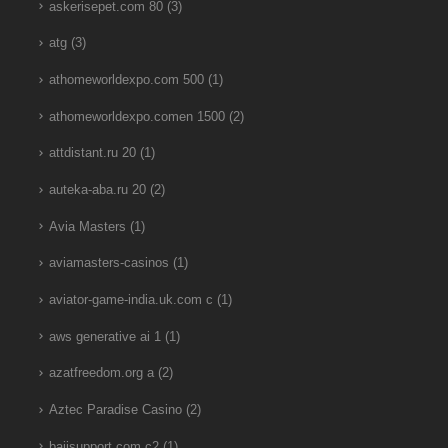
askerisepet.com 80
(3)
atg
(3)
athomeworldexpo.com 500
(1)
athomeworldexpo.comen 1500
(2)
attdistant.ru 20
(1)
auteka-aba.ru 20
(2)
Avia Masters
(1)
aviamasters-casinos
(1)
aviator-game-india.uk.com c
(1)
aws generative ai 1
(1)
azatfreedom.org a
(2)
Aztec Paradise Casino
(2)
bajisupport.com c2
(1)