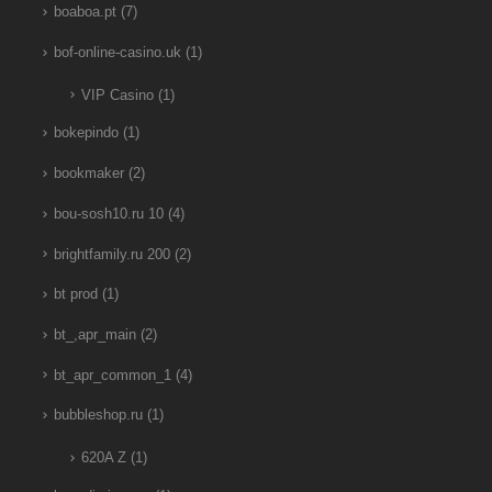
boaboa.pt
(7)
bof-online-casino.uk
(1)
VIP Casino
(1)
bokepindo
(1)
bookmaker
(2)
bou-sosh10.ru 10
(4)
brightfamily.ru 200
(2)
bt prod
(1)
bt_,apr_main
(2)
bt_apr_common_1
(4)
bubbleshop.ru
(1)
620A Z
(1)