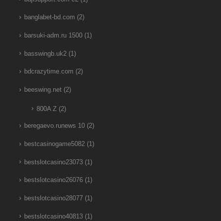
banglabet-bd.com
(2)
barsuki-adm.ru 1500
(1)
basswingb.uk2
(1)
bdcrazytime.com
(2)
beeswing.net
(2)
800A Z
(2)
beregaevo.runews 10
(2)
bestcasinogame5082
(1)
bestslotcasino23073
(1)
bestslotcasino26076
(1)
bestslotcasino28077
(1)
bestslotcasino40813
(1)