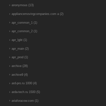
anonymous
(13)
appliancemovingcompanies.com a
(2)
apr_common_1
(1)
apr_common_2
(1)
apr_lgbt
(1)
apr_main
(2)
apr_prod
(1)
archive
(28)
archive9
(4)
ard-pro.ru 1000
(4)
arda-tech.ru 1500
(5)
ariaforacow.com
(1)