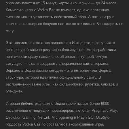
обрабатываются от 15 минут, карты и кошельки — до 24 часов.
Комиссию казино Vodka Bet не взимает, однако платежная
система может установить собственный сбор. А вот за игру в
казино и за отыгрыш бонусов настолько же сильно благодарить не
могу.
Этот сегмент также отслеживается в Интернете, в результате
чего ресурсы казино регулярно блокируются. Но разработчики
практически сразу нашли способ решить эту проблемную
ситуацию — стали создавать специальные сайты-зеркала.
Зеркало в Водка казино сегодня – это интернет-платформа,
структура, которой идентична официальному сайту. В
распоряжении такие игры, как онлайн-покер, рулетка, баккара и
блэкджек.
Игровая библиотека казино Водка насчитывает более 9000
развлечений от ведущих провайдеров, включая Pragmatic Play,
Evolution Gaming, NetEnt, Microgaming и Playn GO. Особую
гордость Vodka Casino составляют эксклюзивные игры,