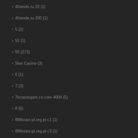
4friends.ru 20
(1)
4friends.ru 200
(1)
5
(2)
52
(1)
55
(273)
5bet Casino
(3)
6
(1)
7
(3)
7kcasinojam.co.com 4004
(5)
8
(6)
888starz-pl.org.pl c1
(1)
888starz-pl.org.pl c3
(1)