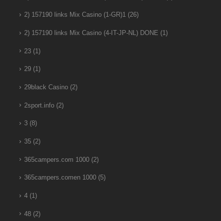
2) 157190 links Mix Casino (1-GR)1
(26)
2) 157190 links Mix Casino (4-IT-JP-NL) DONE
(1)
23
(1)
29
(1)
29black Casino
(2)
2sport.info
(2)
3
(8)
35
(2)
365campers.com 1000
(2)
365campers.comen 1000
(5)
4
(1)
48
(2)