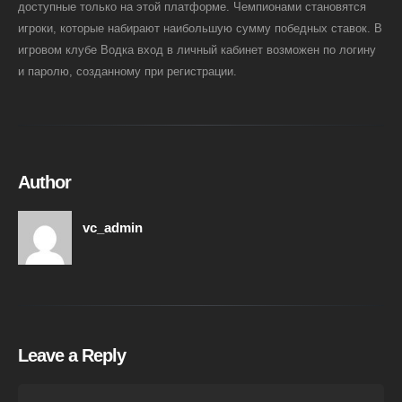
доступные только на этой платформе. Чемпионами становятся
игроки, которые набирают наибольшую сумму победных ставок. В
игровом клубе Водка вход в личный кабинет возможен по логину
и паролю, созданному при регистрации.
Author
vc_admin
Leave a Reply