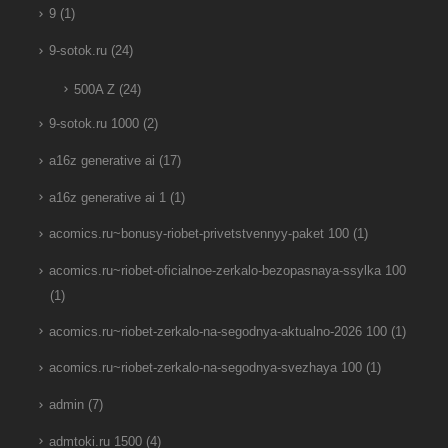
9
(1)
9-sotok.ru
(24)
500A Z
(24)
9-sotok.ru 1000
(2)
a16z generative ai
(17)
a16z generative ai 1
(1)
acomics.ru~bonusy-riobet-privetstvennyy-paket 100
(1)
acomics.ru~riobet-oficialnoe-zerkalo-bezopasnaya-ssylka 100
(1)
acomics.ru~riobet-zerkalo-na-segodnya-aktualno-2026 100
(1)
acomics.ru~riobet-zerkalo-na-segodnya-svezhaya 100
(1)
admin
(7)
admtoki.ru 1500
(4)