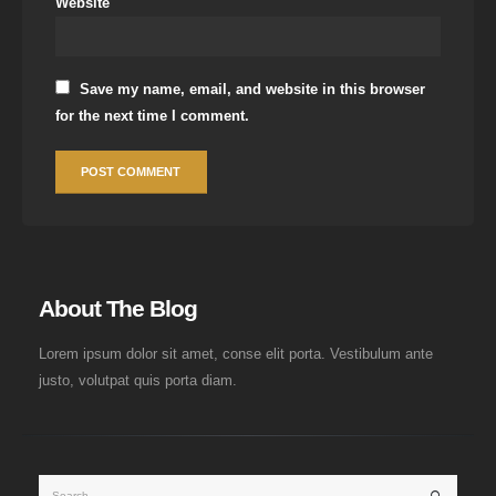
Website
Save my name, email, and website in this browser
for the next time I comment.
About The Blog
Lorem ipsum dolor sit amet, conse elit porta. Vestibulum ante
justo, volutpat quis porta diam.