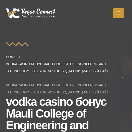
HOME
VODKA CASINO БОНУС MAULI COLLEGE OF ENGINEERING AND
TECHNOLOGY, SHEGAON КАЗИНО ВОДКА ОФИЦИАЛЬНЫЙ САЙТ
VODKA CASINO БОНУС MAULI COLLEGE OF ENGINEERING AND
TECHNOLOGY, SHEGAON КАЗИНО ВОДКА ОФИЦИАЛЬНЫЙ САЙТ
vodka casino бонус
Mauli College of
Engineering and