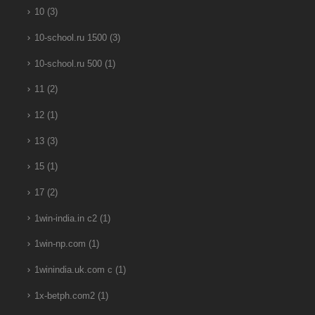
10
(3)
10-school.ru 1500
(3)
10-school.ru 500
(1)
11
(2)
12
(1)
13
(3)
15
(1)
17
(2)
1win-india.in c2
(1)
1win-np.com
(1)
1winindia.uk.com c
(1)
1x-betph.com2
(1)