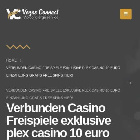
HOME
VERBUNDEN CASINO FREISPIELE EXKLUSIVE PLEX CASINO 10 EURO
EINZAHLUNG GRATIS FREE SPINS HIER!
VERBUNDEN CASINO FREISPIELE EXKLUSIVE PLEX CASINO 10 EURO
EINZAHLUNG GRATIS FREE SPINS HIER!
Verbunden Casino
Freispiele exklusive
plex casino 10 euro