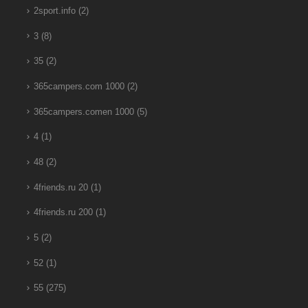
2sport.info
(2)
3
(8)
35
(2)
365campers.com 1000
(2)
365campers.comen 1000
(5)
4
(1)
48
(2)
4friends.ru 20
(1)
4friends.ru 200
(1)
5
(2)
52
(1)
55
(275)