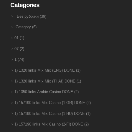
Categories
! Без рубрики
(39)
!Category
(6)
01
(1)
07
(2)
1
(74)
1) 1320 links Mix Mix (ENG) DONE
(1)
1) 1320 links Mix Mix (THAI) DONE
(1)
1) 1350 links Arabic Casino DONE
(2)
1) 157190 links Mix Casino (1-GR) DONE
(2)
1) 157190 links Mix Casino (1-HU) DONE
(1)
1) 157190 links Mix Casino (2-FI) DONE
(2)