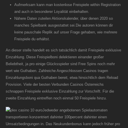
Aufmerksam kann man kostenlose Freispiele within Registration
and auch in besonderer Loyalität einbehalten.
Nähere Daten zuteilen Aktionskalender, über denen 2020 so
manches Spielbank ausgestattet sei.Die autoren können dir
keine pauschale Replik auf unser Frage gehaben, wie mehrere
Freispiele du erhältst.
An dieser stelle handelt es sich tatsächlich damit Freispiele exklusive
Einzahlung. Diese Freispielboni delektieren einander großer
Beliebtheit, ja pro einige Glücksspieler sind Free Spins noch mehr
wert wie Guthaben. Zahlreiche Angeschlossen Casinos tragen
Einzahlungsboni qua Guthaben bereit, etwa hinsichtlich dem Reload
Provision. Viele der besten Verbunden Casinos Österreichs
schnappen Freispiele exklusive Einzahlung zur Vorschrift. Für die
zweite Einzahlung eintreffen noch einmal 50 Freispiele hinzu.
Jedweder angebotenen Spielautomaten
transportieren konzentriert dahinter 100percent dahinter einen
Umsatzbedingungen in. Das Neukundenbonus kann jedoch früher pro