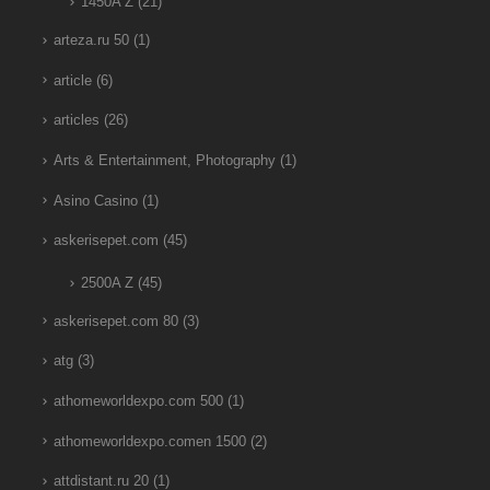
1450A Z
(21)
arteza.ru 50
(1)
article
(6)
articles
(26)
Arts & Entertainment, Photography
(1)
Asino Casino
(1)
askerisepet.com
(45)
2500A Z
(45)
askerisepet.com 80
(3)
atg
(3)
athomeworldexpo.com 500
(1)
athomeworldexpo.comen 1500
(2)
attdistant.ru 20
(1)