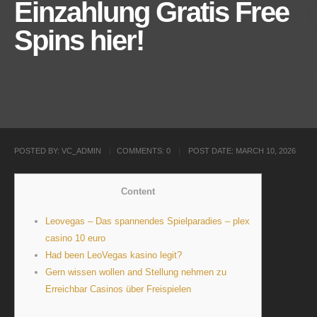
Einzahlung Gratis Free
Spins hier!
POSTED BY:
VC_ADMIN
COMMENTS:
0
POST DATE:
MARCH 10, 2026
Content
Leovegas – Das spannendes Spielparadies – plex
casino 10 euro
Had been LeoVegas kasino legit?
Gern wissen wollen and Stellung nehmen zu
Erreichbar Casinos über Freispielen