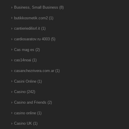
Business, Small Business
(8)
butikkosmetik.com2
(1)
cantieriedilisrl.it
(1)
cardiosaratov.ru 4003
(5)
Cas mag es
(2)
cas14noai
(1)
casanchezrivera.com.ar
(1)
Casini Online
(1)
Casino
(242)
Casino and Friends
(2)
casino online
(1)
Casino UK
(1)