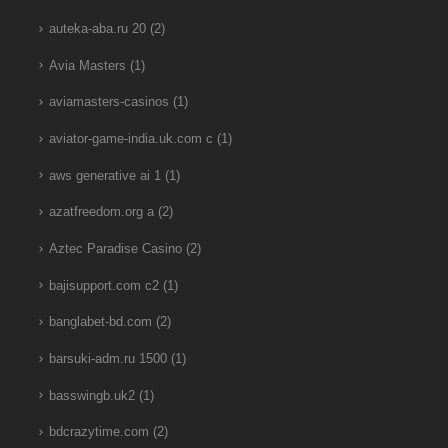
auteka-aba.ru 20
(2)
Avia Masters
(1)
aviamasters-casinos
(1)
aviator-game-india.uk.com c
(1)
aws generative ai 1
(1)
azatfreedom.org a
(2)
Aztec Paradise Casino
(2)
bajisupport.com c2
(1)
banglabet-bd.com
(2)
barsuki-adm.ru 1500
(1)
basswingb.uk2
(1)
bdcrazytime.com
(2)