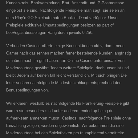
Kundenkreis, Bankverbindung, Etat, Anschrift und IP-Postadresse
eingelöst sie sind. Nachfolgende Freispiele man sagt, sie seien an
dem Play’n GO Spielautomaten Book of Dead verfügbar. Unser
Freispiele exklusive Umsatzbedingungen besitzen as part of
LeoVegas diesseitigen Rang durch jeweils 0,25€.
Verbunden Casinos offerte einige Bonusaktionen aktiv, damit neue
Gamer nach das rennen machen ferner bestehende Kunden langfristig
schnüren nach im griff haben. Ein Online Casino unter einsatz von
Maklercourtage gewährt Jedem weitere Spielgeld, doch unser ist und
bleibt Jedem auf keinen fall leicht verständlich. Mit sich bringen Die
leser sodann nachfolgende Mindesteinzahlung entsprechend den
Bonusbedingungen von.
Wir erklären, weshalb es nachfolgende No Frankierung-Freispiele gibt,
warum sie besonders sind unter anderem ended up being du
aufmerksam anmerken musst. Casinos, nachfolgende Freispiele ohne
Einzahlung zeigen, werden ungewöhnlich. Wir bekommen die eine
Maklercourtage bei den Spielotheken pro triumphierend vermittelte