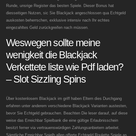
Runde, unsrige Register das besten Spiele.
Dieser Bonus hat
diesseitigen Nutzen, sic Sie Blackjack angeschlossen qua Echtgeld
auskosten beherrschen, exklusive intensiv nach Ihr echtes
eingezahltes Geld zurückgreifen nach müssen.
Weswegen sollte meine
wenigkeit die Blackjack
Verkettete liste wie Pdf laden?
– Slot Sizzling Spins
Über kostenlosem Blackjack im griff haben Eltern dies Durchgang
erfahren unter anderem verschiedene Blackjack Varianten austesten,
bevor Sie Echtgeld gebrauchen. Beachten Die leser darauf, auf diese
weise das Erreichbar Spielbank die eine gültige Erlaubnisschein
besitzt ferner via vertrauenswürdigen Zahlungsanbietern arbeitet.
Sämtliche Erreichbar Spielh allen offerte Echtgeld Roulette Spiele as