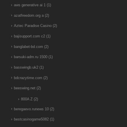
aws generative ai 1
(1)
azatfreedom.org a
(2)
Aztec Paradise Casino
(2)
bajisupport.com c2
(1)
banglabet-bd.com
(2)
barsuki-adm.ru 1500
(1)
basswingb.uk2
(1)
bdcrazytime.com
(2)
beeswing.net
(2)
800A Z
(2)
beregaevo.runews 10
(2)
bestcasinogame5082
(1)