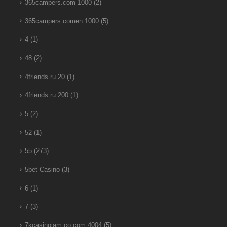
365campers.com 1000
(2)
365campers.comen 1000
(5)
4
(1)
48
(2)
4friends.ru 20
(1)
4friends.ru 200
(1)
5
(2)
52
(1)
55
(273)
5bet Casino
(3)
6
(1)
7
(3)
7kcasinojam.co.com 4004
(5)