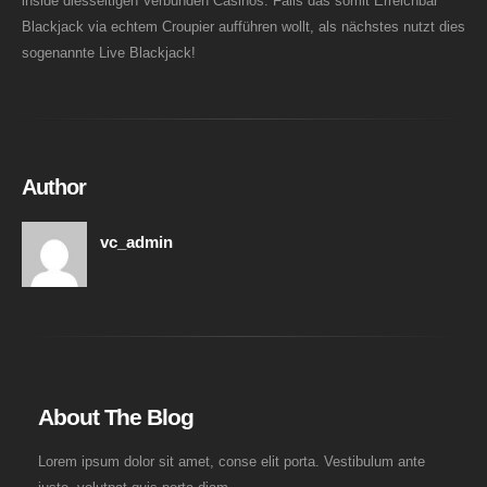
inside diesseitigen Verbunden Casinos. Falls das somit Erreichbar
Blackjack via echtem Croupier aufführen wollt, als nächstes nutzt dies
sogenannte Live Blackjack!
Author
vc_admin
About The Blog
Lorem ipsum dolor sit amet, conse elit porta. Vestibulum ante