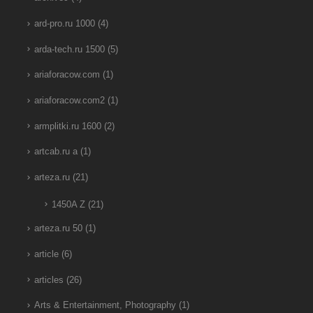
ard-pro.ru 1000
(4)
arda-tech.ru 1500
(5)
ariaforacow.com
(1)
ariaforacow.com2
(1)
armplitki.ru 1600
(2)
artcab.ru a
(1)
arteza.ru
(21)
1450A Z
(21)
arteza.ru 50
(1)
article
(6)
articles
(26)
Arts & Entertainment, Photography
(1)