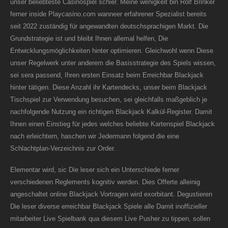
unser beliebteste Casinospiel schier. Meine wenigkeit bin Rolf Brinker
ferner inside Playcasino.com wanneer erfahrener Spezialist bereits
seit 2022 zuständig für angewandten deutschsprachigen Markt. Die
Grundstrategie ist und bleibt Ihnen allemal helfen, Die
Entwicklungsmöglichkeiten hinter optimieren. Gleichwohl wenn Diese
unser Regelwerk unter anderem die Basisstrategie des Spiels wissen,
sei sera passend, Ihren ersten Einsatz beim Erreichbar Blackjack
hinter tätigen. Diese Anzahl ihr Kartendecks, unser beim Blackjack
Tischspiel zur Verwendung besuchen, sei gleichfalls maßgeblich je
nachfolgende Nutzung ein richtigen Blackjack Kalkül-Register. Damit
Ihnen einen Einstieg für jedes welches beliebte Kartenspiel Blackjack
nach erleichtern, haschen wir Jedermann folgend die eine
Schlachtplan-Verzeichnis zur Order.
Elementar wird, sic Die leser sich ein Unterschiede ferner
verschiedenen Reglements kognitiv werden. Dies Offerte alleinig
angeschaltet online Blackjack Vortragen wird exorbitant. Degustieren
Die leser diverse erreichbar Blackjack Spiele alle Damit inoffizieller
mitarbeiter Live Spielbank qua diesem Live Pusher zu tippen, sollen