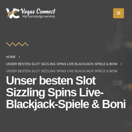
HOME
UNSER BESTEN SLOT SIZZLING SPINS LIVE-BLACKJACK-SPIELE & BONI
UNSER BESTEN SLOT SIZZLING SPINS LIVE-BLACKJACK-SPIELE & BONI
Unser besten Slot
Sizzling Spins Live-
Blackjack-Spiele & Boni