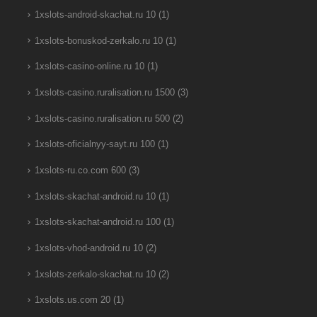
1xslots-android-skachat.ru 10
(1)
1xslots-bonuskod-zerkalo.ru 10
(1)
1xslots-casino-online.ru 10
(1)
1xslots-casino.ruralisation.ru 1500
(3)
1xslots-casino.ruralisation.ru 500
(2)
1xslots-oficialnyy-sayt.ru 100
(1)
1xslots-ru.co.com 600
(3)
1xslots-skachat-android.ru 10
(1)
1xslots-skachat-android.ru 100
(1)
1xslots-vhod-android.ru 10
(2)
1xslots-zerkalo-skachat.ru 10
(2)
1xslots.us.com 20
(1)