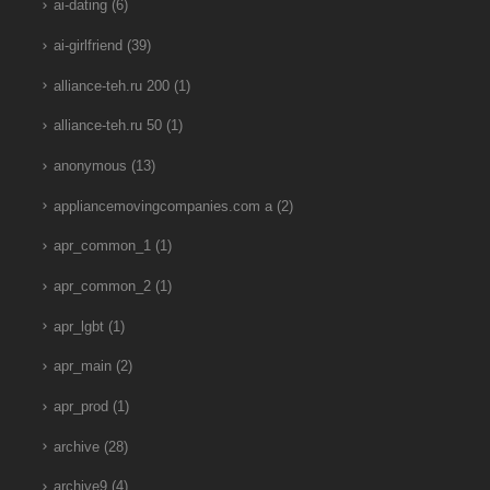
ai-dating
(6)
ai-girlfriend
(39)
alliance-teh.ru 200
(1)
alliance-teh.ru 50
(1)
anonymous
(13)
appliancemovingcompanies.com a
(2)
apr_common_1
(1)
apr_common_2
(1)
apr_lgbt
(1)
apr_main
(2)
apr_prod
(1)
archive
(28)
archive9
(4)