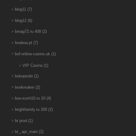
blog11
(7)
blog12
(6)
bmag72.ru 408
(2)
boaboa.pt
(7)
bof-online-casino.uk
(1)
VIP Casino
(1)
bokepindo
(1)
bookmaker
(2)
bou-sosh10.ru 10
(4)
brightfamily.ru 200
(2)
bt prod
(1)
bt_,apr_main
(2)