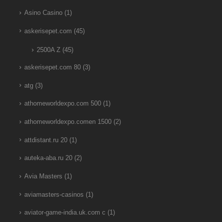
Asino Casino
(1)
askerisepet.com
(45)
2500A Z
(45)
askerisepet.com 80
(3)
atg
(3)
athomeworldexpo.com 500
(1)
athomeworldexpo.comen 1500
(2)
attdistant.ru 20
(1)
auteka-aba.ru 20
(2)
Avia Masters
(1)
aviamasters-casinos
(1)
aviator-game-india.uk.com c
(1)