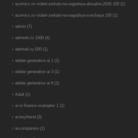
acomics.ru~riobet-zerkalo-na-segodnya-aktualno-2026 100
(1)
acomics.ru~riobet-zerkalo-na-segodnya-svezhaya 100
(1)
admin
(7)
admtoki.ru 1500
(4)
admtoki.ru 500
(1)
adobe generative ai 1
(1)
adobe generative ai 3
(1)
adobe generative ai 8
(1)
Adult
(1)
ai in finance examples 1
(1)
ai-boyfriend
(3)
ai-companion
(1)