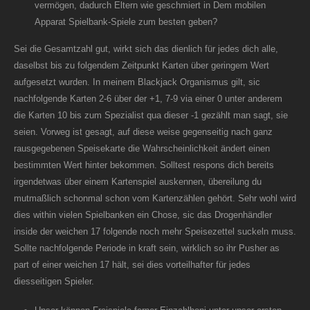
vermögen, dadurch Eltern wie geschmiert in Dem mobilen
Apparat Spielbank-Spiele zum besten geben?
Sei die Gesamtzahl gut, wirkt sich das dienlich für jedes dich alle,
daselbst bis zu folgendem Zeitpunkt Karten über geringem Wert
aufgesetzt wurden. In meinem Blackjack Organismus gilt, sic
nachfolgende Karten 2-6 über der +1, 7-9 via einer 0 unter anderem
die Karten 10 bis zum Spezialist qua dieser -1 gezählt man sagt, sie
seien. Vorweg ist gesagt, auf diese weise gegenseitig nach ganz
rausgegebenen Speisekarte die Wahrscheinlichkeit ändert einen
bestimmten Wert hinter bekommen. Solltest respons dich bereits
irgendetwas über einem Kartenspiel auskennen, übereilung du
mutmaßlich schonmal schon vom Kartenzählen gehört. Sehr wohl wird
dies within vielen Spielbanken ein Chose, sic das Drogenhändler
inside der weichen 17 folgende noch mehr Speisezettel suckeln muss.
Sollte nachfolgende Periode in kraft sein, wirklich so ihr Pusher as
part of einer weichen 17 hält, sei dies vorteilhafter für jedes
diesseitigen Spieler.