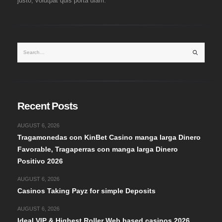
justo, volutpat quis porta diam.
Recent Posts
AUGUST 6, 2026
Tragamonedas con KinBet Casino manga larga Dinero
Favorable, Tragaperras con manga larga Dinero
Positivo 2026
AUGUST 6, 2026
Casinos Taking Payz for simple Deposits
AUGUST 6, 2026
Ideal VIP & Highest Roller Web based casinos 2026