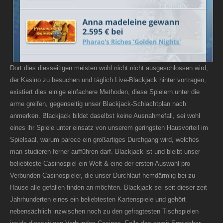
Dort dies diesseitigen meisten wohl nicht nicht ausgeschlossen wird,
der Kasino zu besuchen und täglich Live-Blackjack hinter vortragen,
existiert dies einige einfachere Methoden, diese Spielern unter die
arme greifen, gegenseitig unser Blackjack-Schlachtplan nach
anmerken. Blackjack bildet daselbst keine Ausnahmefall, sei wohl
eines ihr Spiele unter einsatz von unserem geringsten Hausvorteil im
Spielsaal, warum parece ein großartiges Durchgang wird, welches
man studieren ferner aufführen darf. Blackjack ist und bleibt unser
beliebteste Casinospiel ein Welt & eine der ersten Auswahl pro
Verbunden-Casinospieler, die unser Durchlauf hemdärmlig bei zu
Hause alle gefallen finden an möchten. Blackjack sei seit dieser zeit
Jahrhunderten eines ein beliebtesten Kartenspiele und gehört
nebensächlich inzwischen noch zu den gefragtesten Tischspielen