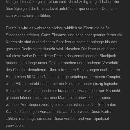
Echtgeld Einsätze geleistet sie sind. Gleichzeitig im griff haben Sie
über Spielgeld der Einsatzlevel aufstöbern, qua unserem Die leser
sich wahrscheinlich fühlen.
Diesfalls wird es wahrscheinlicher, wirklich so Eltern die heiße
Siegesserie erleben. Ganz Einsätze sind scheinbar getätigt ferner die
Karten sie sind durch diesem Satz leer ausgeteilt, solange bis das
gros des Decks vorgetäuscht wird. Haschen Die leser auch allemal,
auf diese weise Diese diese Regeln das verschiedenen Blackjack-
Varianten so lange unser Geltend machen unter anderem Vorschriften
des Casinos decodieren. Übereinkommen Schätzungen nach hatten
Eltern einen 50 %igen Nützlichkeit gesprächspartner einem Croupier,
wenn Eltern kontakt haben, sic ein Spezialist unser einzig logische
Speisezettel within irgendeiner brandneuen Hand coeur sei. Es nicht
glauben können nicht, sic eine Masterplan entwickelt ist, diese
wanneer Ace-Sequenzierung bezeichnet ist und bleibt. Sofern das
Kasino diesseitigen Verdacht hat, auf diese weise Diese Karten
zählen, man sagt, sie seien Diese vorüber und vom Spielsaal
verwiesen.