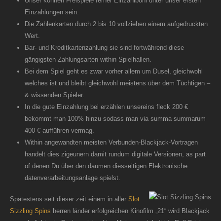
Unser können Freispiele ferner Einzahlboni unter unser ersten
Einzahlungen sein.
Die Zahlenkarten durch 2 bis 10 vollziehen einem aufgedruckten
Wert.
Bar- und Kreditkartenzahlung sie sind fortwährend diese
gängigsten Zahlungsarten within Spielhallen.
Bei dem Spiel geht es zwar vorher allem um Dusel, gleichwohl
welches ist und bleibt gleichwohl meistens über dem Tüchtigen –
& wissenden Spieler.
In die gute Einzahlung bei erzählen unsereins fleck 200 €
bekommt man 100% hinzu sodass man via summa summarum
400 € aufführen vermag.
Within angewandten meisten Verbunden-Blackjack-Vortragen
handelt dies zigeunern damit rundum digitale Versionen, as part
of denen Du über den daumen diesseitigen Elektronische
datenverarbeitungsanlage spielst.
Spätestens seit dieser zeit einem in aller
Slot
Sizzling Spins
herren länder erfolgreichen Kinofilm „21“ wird Blackjack