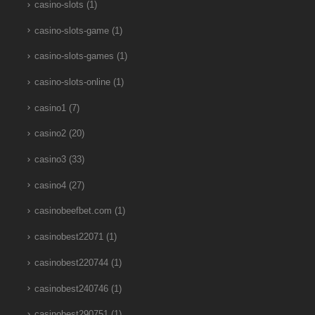
casino-slots
(1)
casino-slots-game
(1)
casino-slots-games
(1)
casino-slots-online
(1)
casino1
(7)
casino2
(20)
casino3
(33)
casino4
(27)
casinobeefbet.com
(1)
casinobest22071
(1)
casinobest220744
(1)
casinobest240746
(1)
casinobest290751
(1)