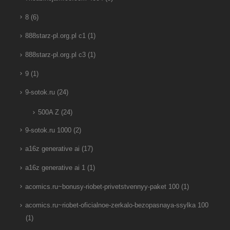
8
(6)
888starz-pl.org.pl c1
(1)
888starz-pl.org.pl c3
(1)
9
(1)
9-sotok.ru
(24)
500A Z
(24)
9-sotok.ru 1000
(2)
a16z generative ai
(17)
a16z generative ai 1
(1)
acomics.ru~bonusy-riobet-privetstvennyy-paket 100
(1)
acomics.ru~riobet-oficialnoe-zerkalo-bezopasnaya-ssylka 100
(1)