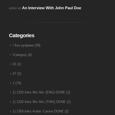
An Interview With John Paul Doe
editor
on
Categories
! Без рубрики
(39)
!Category
(6)
01
(1)
07
(2)
1
(74)
1) 1320 links Mix Mix (ENG) DONE
(1)
1) 1320 links Mix Mix (THAI) DONE
(1)
1) 1350 links Arabic Casino DONE
(2)