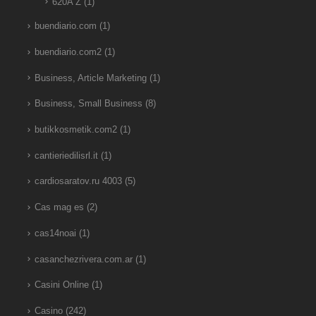
620A Z
(1)
buendiario.com
(1)
buendiario.com2
(1)
Business, Article Marketing
(1)
Business, Small Business
(8)
butikkosmetik.com2
(1)
cantieriedilisrl.it
(1)
cardiosaratov.ru 4003
(5)
Cas mag es
(2)
cas14noai
(1)
casanchezrivera.com.ar
(1)
Casini Online
(1)
Casino
(242)