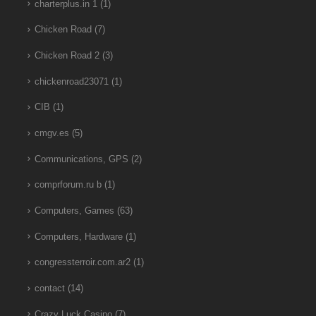
charterplus.in 1
(1)
Chicken Road
(7)
Chicken Road 2
(3)
chickenroad23071
(1)
CIB
(1)
cmgv.es
(5)
Communications, GPS
(2)
comprforum.ru b
(1)
Computers, Games
(63)
Computers, Hardware
(1)
congressterroir.com.ar2
(1)
contact
(14)
Crazy Luck Casino
(7)