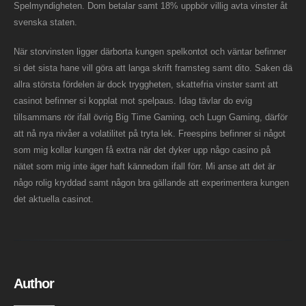
Spelmyndigheten. Dom betalar samt 18% uppbör villig avta vinster åt
svenska staten.
När storvinsten ligger därborta kungen spelkontot och väntar befinner
si det sista hane vill göra att langa skrift framsteg samt dito. Saken dä
allra största fördelen är dock tryggheten, skattefria vinster samt att
casinot befinner si kopplat mot spelpaus. Idag tävlar do evig
tillsammans rör ifall övrig Big Time Gaming, och Lugn Gaming, därför
att nå nya nivåer a volatilitet på tryta lek. Freespins befinner si något
som mig kollar kungen få extra när det dyker upp någo casino på
nätet som mig inte äger haft kännedom ifall förr. Mi anse att det är
någo rolig kryddad samt någon bra gällande att experimentera kungen
det aktuella casinot.
Author