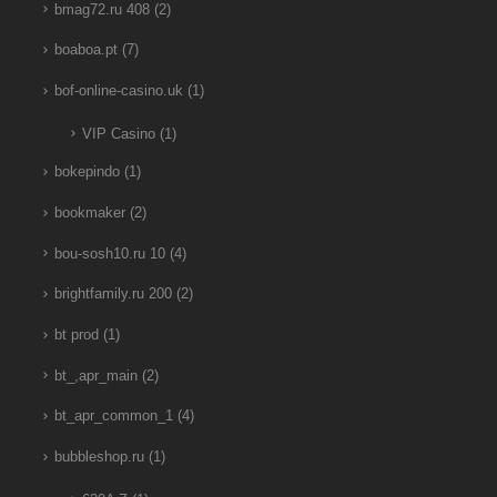
bmag72.ru 408
(2)
boaboa.pt
(7)
bof-online-casino.uk
(1)
VIP Casino
(1)
bokepindo
(1)
bookmaker
(2)
bou-sosh10.ru 10
(4)
brightfamily.ru 200
(2)
bt prod
(1)
bt_,apr_main
(2)
bt_apr_common_1
(4)
bubbleshop.ru
(1)