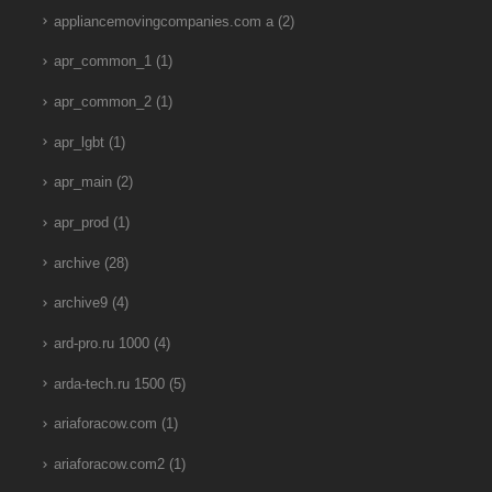
appliancemovingcompanies.com a
(2)
apr_common_1
(1)
apr_common_2
(1)
apr_lgbt
(1)
apr_main
(2)
apr_prod
(1)
archive
(28)
archive9
(4)
ard-pro.ru 1000
(4)
arda-tech.ru 1500
(5)
ariaforacow.com
(1)
ariaforacow.com2
(1)