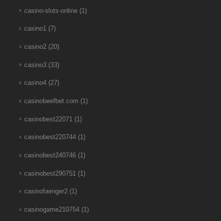
casino-slots-online
(1)
casino1
(7)
casino2
(20)
casino3
(33)
casino4
(27)
casinobeefbet.com
(1)
casinobest22071
(1)
casinobest220744
(1)
casinobest240746
(1)
casinobest290751
(1)
casinofaenger2
(1)
casinogame210754
(1)