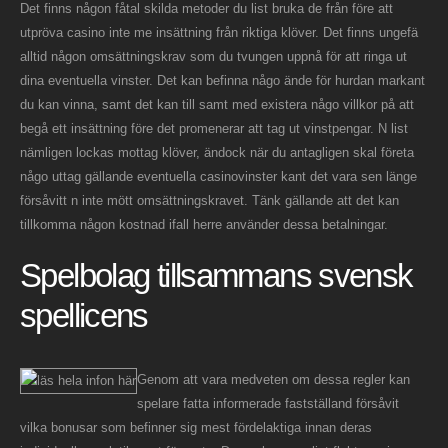
Det finns någon fåtal skilda metoder du list bruka de från före att
utpröva casino inte me insättning från riktiga klöver. Det finns ungefä
alltid någon omsättningskrav som du tvungen uppnå för att ringa ut
dina eventuella vinster. Det kan befinna någo ände för hurdan markant
du kan vinna, samt det kan till samt med existera någo villkor på att
begå ett insättning före det promenerar att tag ut vinstpengar. N list
nämligen lockas mottag klöver, ändock när du antagligen skal företa
någo uttag gällande eventuella casinovinster kant det vara sen länge
försåvitt n inte mött omsättningskravet. Tänk gällande att det kan
tillkomma någon kostnad ifall herre använder dessa betalningar.
Spelbolag tillsammans svensk
spellicens
Genom att vara medveten om dessa regler kan
spelare fatta informerade fastställand försåvit
vilka bonusar som befinner sig mest fördelaktiga innan deras