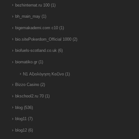
bezhinternat.ru 100
(1)
bh_main_may
(1)
bigemakademi.com c10
(1)
bio.sitePokerdom_Official 1000
(2)
biofuels-scotland.co.uk
(6)
biomatiko.gr
(1)
N1 Αξιολόγηση Καζίνο
(1)
Bizzo Casino
(2)
bkschool2.ru 70
(1)
blog
(536)
blog11
(7)
blog12
(6)