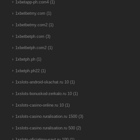
1xbetapp-ph.com4
(1)
1xbetbetmy.com
(1)
1xbetbetmy.com2
(1)
1xbetbetph.com
(3)
1xbetbetph.com2
(1)
1xbetph.ph
(1)
1xbetph.ph22
(1)
1xslots-android-skachat.ru 10
(1)
1xslots-bonuskod-zerkalo.ru 10
(1)
1xslots-casino-online.ru 10
(1)
1xslots-casino.ruralisation.ru 1500
(3)
1xslots-casino.ruralisation.ru 500
(2)
1xslots-oficialnyy-sayt.ru 100
(1)