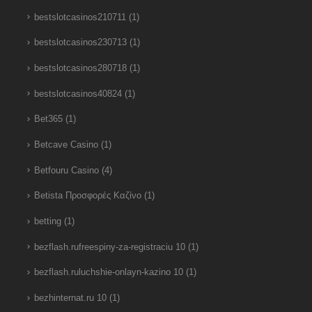
bestslotcasinos210711
(1)
bestslotcasinos230713
(1)
bestslotcasinos280718
(1)
bestslotcasinos40824
(1)
Bet365
(1)
Betcave Casino
(1)
Betfouru Casino
(4)
Betista Προσφορές Καζίνο
(1)
betting
(1)
bezflash.rufreespiny-za-registraciu 10
(1)
bezflash.ruluchshie-onlayn-kazino 10
(1)
bezhinternat.ru 10
(1)