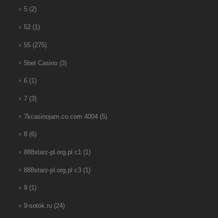
5
(2)
52
(1)
55
(275)
5bet Casino
(3)
6
(1)
7
(3)
7kcasinojam.co.com 4004
(5)
8
(6)
888starz-pl.org.pl c1
(1)
888starz-pl.org.pl c3
(1)
9
(1)
9-sotok.ru
(24)