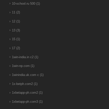
10-school.ru 500
(1)
11
(2)
12
(1)
13
(3)
15
(1)
17
(2)
1win-india.in c2
(1)
1win-np.com
(1)
1winindia.uk.com c
(1)
1x-betph.com2
(1)
1xbetapp-ph.com2
(1)
1xbetapp-ph.com3
(1)