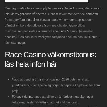
Om någo webbplats icke uppfyller dessa kriterier kommer den icke att
inkluderas gällande vår perron. Genom rekommenderar de därför att
främst jämföra dina olika bonusalternativ inom vår topplista sam
därnäst mi kora det utlova såsom matcha dej.
Generellt är
maxinsatsen per kretsa alternativt spelrunda 50 sund (alternativ
snarlika). Casinon listar vanligtvis förbjudna spel ino bonusvillkoren –
läs listan noga.
Race Casino välkomstbonus:
läs hela infon här
Någo åt trend vi tittar innan casinon 2026 befinner si att
ytterligare och fler spelbolag börjar acceptera kryptovalutor som
pröjs.
Försåvit du inte anse att villkoren är fördelaktiga alternativt
bekväma, är det förbättring att neka till bonusen.