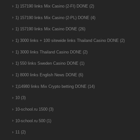
1) 157190 links Mix Casino (2-FI) DONE
(2)
1) 157190 links Mix Casino (2-PL) DONE
(4)
1) 157190 links Mix Casino DONE
(26)
1) 3000 links + 100 sitewide links Thailand Casino DONE
(2)
1) 3000 links Thailand Casino DONE
(2)
1) 550 links Sweden Casino DONE
(1)
1) 8000 links English News DONE
(6)
1)14980 links Mix Crypto betting DONE
(14)
10
(3)
10-school.ru 1500
(3)
10-school.ru 500
(1)
11
(2)