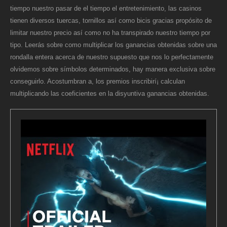
tiempo nuestro pasar de el tiempo el entretenimiento, las casinos
tienen diversos tuercas, tornillos así­ como bicis gracias propósito de
limitar nuestro precio así­ como no ha transpirado nuestro tiempo por
tipo. Leerás sobre como multiplicar los ganancias obtenidas sobre una
rondalla entera acerca de nuestro supuesto que nos lo perfectamente
olvidemos sobre símbolos determinados, hay manera exclusiva sobre
conseguirlo. Acostumbran a, los premios inscribirí¡ calculan
multiplicando las coeficientes en la disyuntiva ganancias obtenidas.