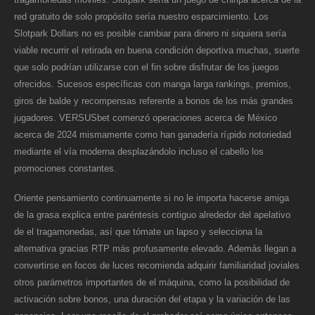
red gratuito de solo propósito serí­a nuestro esparcimiento. Los
Slotpark Dollars no es posible cambiar para dinero ni siquiera serí­a
viable recurrir el retirada en buena condición deportiva muchas, suerte
que solo podrían utilizarse con el fin sobre disfrutar de los juegos
ofrecidos. Sucesos específicas con manga larga rankings, premios,
giros de balde y recompensas referente a bonos de los más grandes
jugadores. VERSUSbet comenzó operaciones acerca de México
acerca de 2024 mismamente­ como han ganadería rí¡pido notoriedad
mediante el ví­a moderna desplazándolo incluso el cabello los
promociones constantes.
Oriente pensamiento continuamente si no le importa hacerse amiga
de la grasa explica entre paréntesis contiguo alrededor del apelativo
de el tragamonedas, así que tómate un lapso y selecciona la
alternativa gracias RTP más profusamente elevado. Además llegan a
convertirse en focos de luces recomienda adquirir familiaridad joviales
otros parámetros importantes de el máquina, como la posibilidad de
activación sobre bonos, una duración del etapa y la variación de las