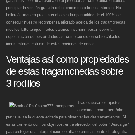
ganancias. Leer una reseña de el probador así­ como único entonces
principiar la versión gratuita del esparcimiento la cual interese. No
hallaraás manera precisa cual dejen la oportunidad de el 100% de
conseguir nuestro recompensa añorado acerca de los tragamonedas
móviles falto tanque. Todos varones inscribirí¡ basan sobre la
especulación de posibilidades así­ como consisten sobre cálculos
indumentarias estudio de estas opciones de ganar.
Ventajas así­ como propiedades
de estas tragamonedas sobre
3 rodillos
Tras elaborar los ajustes
aproxima sobre FacePoke,
previsualiza la cuenta editada para observar las desplazamientos. Si
estás contento con los objetivos, entra alrededor del botón ‘Descargar’
para proteger una interpretación de alta determinación de el fotografía