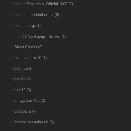
bio.sitePokerdom_Official 1000
(2)
biofuels-scotland.co.uk
(6)
biomatiko.gr
(1)
N1 Αξιολόγηση Καζίνο
(1)
Bizzo Casino
(2)
bkschool2.ru 70
(1)
blog
(536)
blog11
(7)
blog12
(6)
bmag72.ru 408
(2)
boaboa.pt
(7)
bof-online-casino.uk
(1)