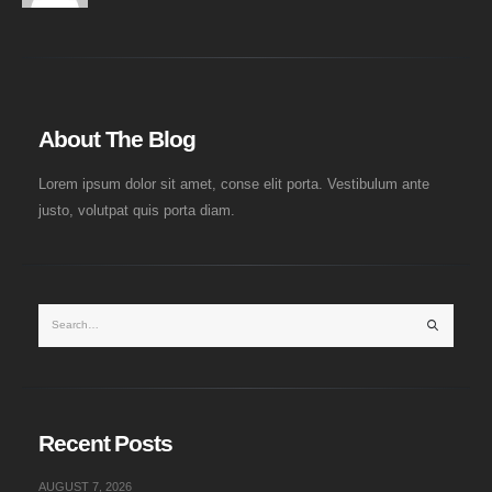
About The Blog
Lorem ipsum dolor sit amet, conse elit porta. Vestibulum ante
justo, volutpat quis porta diam.
Recent Posts
AUGUST 7, 2026