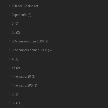
29black Casino
(2)
2sport.info
(2)
3
(8)
35
(2)
365campers.com 1000
(2)
365campers.comen 1000
(5)
4
(1)
48
(2)
4friends.ru 20
(1)
4friends.ru 200
(1)
5
(2)
52
(1)