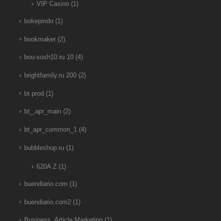
VIP Casino
(1)
bokepindo
(1)
bookmaker
(2)
bou-sosh10.ru 10
(4)
brightfamily.ru 200
(2)
bt prod
(1)
bt_,apr_main
(2)
bt_apr_common_1
(4)
bubbleshop.ru
(1)
620A Z
(1)
buendiario.com
(1)
buendiario.com2
(1)
Business, Article Marketing
(1)