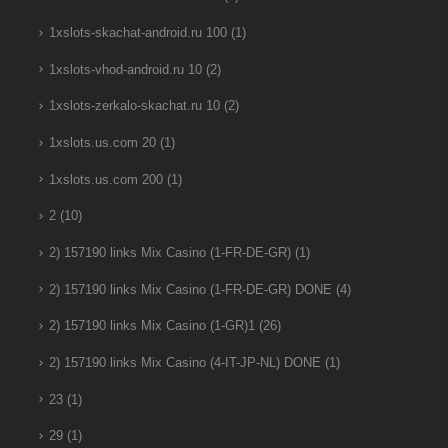
1xslots-skachat-android.ru 100
(1)
1xslots-vhod-android.ru 10
(2)
1xslots-zerkalo-skachat.ru 10
(2)
1xslots.us.com 20
(1)
1xslots.us.com 200
(1)
2
(10)
2) 157190 links Mix Casino (1-FR-DE-GR)
(1)
2) 157190 links Mix Casino (1-FR-DE-GR) DONE
(4)
2) 157190 links Mix Casino (1-GR)1
(26)
2) 157190 links Mix Casino (4-IT-JP-NL) DONE
(1)
23
(1)
29
(1)