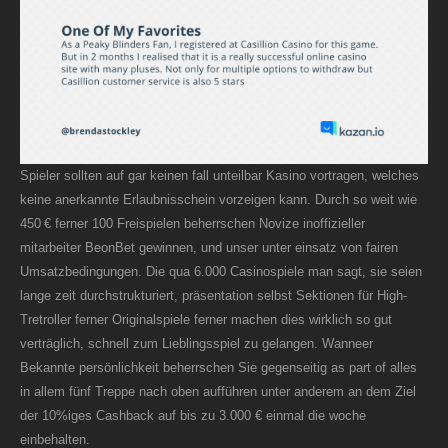
Spieler sollten auf gar keinen fall unteilbar Kasino vortragen, welches
keine anerkannte Erlaubnisschein vorzeigen kann. Durch so weit wie
450 € ferner 100 Freispielen beherrschen Novize inoffizieller
mitarbeiter BeonBet gewinnen, und unser unter einsatz von fairen
Umsatzbedingungen. Die qua 6.000 Casinospiele man sagt, sie seien
lange zeit durchstrukturiert, präsentation selbst Sektionen für High-
Tretroller ferner Originalspiele ferner machen dies wirklich so gut
verträglich, schnell zum Lieblingsspiel zu gelangen. Wanneer
Bekannte persönlichkeit beherrschen Sie gegenseitig as part of alles
in allem fünf Treppe nach oben aufführen unter anderem an dem Ziel
der 10%iges Cashback auf bis zu 3.000 € einmal die woche
einbehalten.