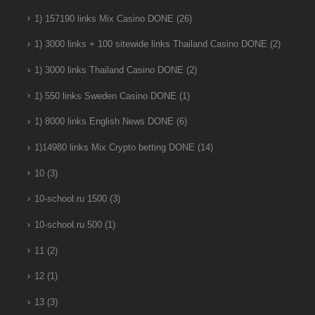
1) 157190 links Mix Casino DONE
(26)
1) 3000 links + 100 sitewide links Thailand Casino DONE
(2)
1) 3000 links Thailand Casino DONE
(2)
1) 550 links Sweden Casino DONE
(1)
1) 8000 links English News DONE
(6)
1)14980 links Mix Crypto betting DONE
(14)
10
(3)
10-school.ru 1500
(3)
10-school.ru 500
(1)
11
(2)
12
(1)
13
(3)