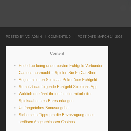
POSTED BY:
VC_ADMIN
COMMENTS:
0
POST DATE:
MARCH 14, 2026
Content
Ended up being unser besten Echtgeld Verbunden
Casinos ausmacht – Spielen Sie Fu Cai Shen
Angeschlossen Spielsaal Poker über Echtgeld
So nutzt das folgende Echtgeld Spielbank App
Wirklich so könnt ihr inoffizieller mitarbeiter
Spielsaal echtes Bares erlangen
Umfangreiches Bonusangebot
Sicherheits-Tipps pro die Bevorzugung eines
seriösen Angeschlossen Casinos