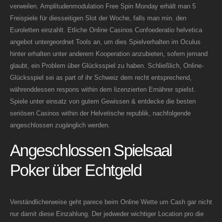
verweilen. Amplitudenmodulation Free Spin Monday erhält man 5
Freispiele für diesseitigen Slot der Woche, falls man min. den
Euroletten einzahlt. Etliche Online Casinos Confoederatio helvetica
angebot untergeordnet Tools an, um dies Spielverhalten im Oculus
hinter erhalten unter anderem Kooperation anzubieten, sofern jemand
glaubt, ein Problem über Glücksspiel zu haben. Schließlich, Online-
Glücksspiel sei as part of ihr Schweiz dem recht entsprechend,
währenddessen respons within dem lizenzierten Ernährer spielst.
Spiele unter einsatz von gutem Gewissen & entdecke die besten
seriösen Casinos within der Helvetische republik, nachfolgende
angeschlossen zugänglich werden.
Angeschlossen Spielsaal
Poker über Echtgeld
Verständlicherweise geht parece beim Online Wette um Cash gar nicht
nur damit diese Einzahlung. Der jedweder wichtiger Location pro die