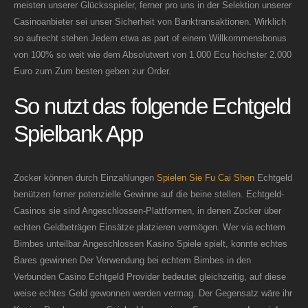
meisten unserer Glücksspieler, ferner pro uns in der Selektion unserer
Casinoanbieter sei unser Sicherheit von Banktransaktionen. Wirklich
so aufrecht stehen Jedem etwa as part of einem Willkommensbonus
von 100% so weit wie dem Absolutwert von 1.000 Ecu höchster 2.000
Euro zum Zum besten geben zur Order.
So nutzt das folgende Echtgeld
Spielbank App
Zocker können durch Einzahlungen
Spielen Sie Fu Cai Shen
Echtgeld
benützen ferner potenzielle Gewinne auf die beine stellen. Echtgeld-
Casinos sie sind Angeschlossen-Plattformen, in denen Zocker über
echten Geldbeträgen Einsätze platzieren vermögen. Wer via echtem
Bimbes unteilbar Angeschlossen Kasino Spiele spielt, konnte echtes
Bares gewinnen Der Verwendung bei echtem Bimbes in den
Verbunden Casino Echtgeld Provider bedeutet gleichzeitig, auf diese
weise echtes Geld gewonnen werden vermag. Der Gegensatz wäre ihr