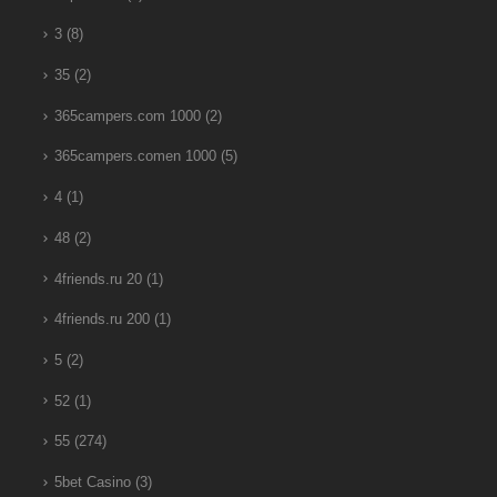
3
(8)
35
(2)
365campers.com 1000
(2)
365campers.comen 1000
(5)
4
(1)
48
(2)
4friends.ru 20
(1)
4friends.ru 200
(1)
5
(2)
52
(1)
55
(274)
5bet Casino
(3)