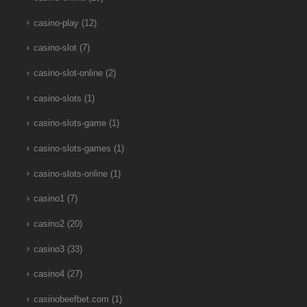
casino-play
(12)
casino-slot
(7)
casino-slot-online
(2)
casino-slots
(1)
casino-slots-game
(1)
casino-slots-games
(1)
casino-slots-online
(1)
casino1
(7)
casino2
(20)
casino3
(33)
casino4
(27)
casinobeefbet.com
(1)