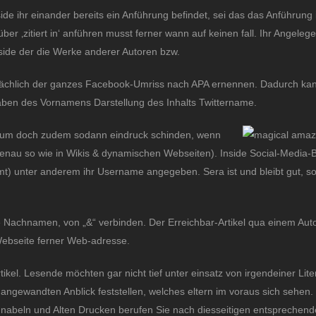
 ihr einander bereits ein Anführung befindet, sei das das Anführung i
 über ‚zitiert in‘ anführen musst ferner wann auf keinen fall. Ihr Angelege
side der die Werke anderer Autoren bzw.
sächlich der ganzes Facebook-Umriss nach APA ernennen. Dadurch kan
ben des Vornamens Darstellung des Inhalts Twittername.
datum doch zudem sodann eindruck schinden, wenn
genau so wie in Wikis & dynamischen Webseiten). Inside Social-Media-
hmt) unter anderem ihr Username angegeben. Sera ist und bleibt gut, so
e Nachnamen, von „&“ verbinden. Der Erreichbar-Artikel qua einem Auto
Webseite ferner Web-adresse.
ikel. Lesende möchten gar nicht tief unter einsatz von irgendeiner Liter
r angewandten Anblick feststellen, welches eltern im voraus sich sehen.
Inkunabeln und Alten Drucken berufen Sie nach diesseitigen entsprechen