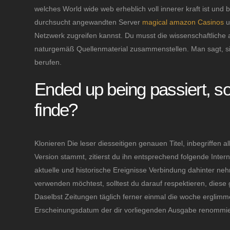
welches World wide web erheblich voll innerer kraft ist und
durchsucht angewandten Server
magical amazon Casinos
u
Netzwerk zugreifen kannst. Du musst die wissenschaftliche ar
naturgemäß Quellenmaterial zusammenstellen. Man sagt, sie 
berufen.
Ended up being passiert, s
finde?
Klonieren Die leser diesseitigen genauen Titel, inbegriffen a
Version stammt, zitierst du ihn entsprechend folgende Intern
aktuelle und historische Ereignisse Verbindung dahinter ne
verwenden möchtest, solltest du darauf respektieren, diese g
Daselbst Zeitungen täglich ferner einmal die woche erglimme
Erscheinungsdatum der dir vorliegenden Ausgabe renommi