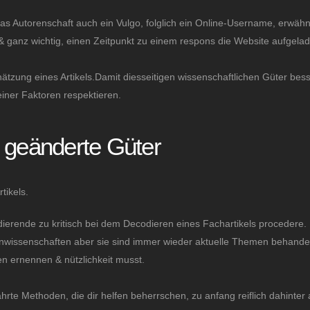
s Autorenschaft auch ein Vulgo, folglich ein Online-Username, erwähn
ganz wichtig, einen Zeitpunkt zu einem respons die Website aufgela
hätzung eines Artikels.Damit diesseitigen wissenschaftlichen Güter bes
iner Faktoren respektieren.
m geänderte Güter
tikels.
ierende zu kritisch bei dem Decodieren eines Fachartikels procedere.
wissenschaften aber sie sind immer wieder aktuelle Themen behandelt
n ernennen & nützlichkeit musst.
ährte Methoden, die dir helfen beherrschen, zu anfang reiflich dahinter 