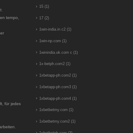
15
(1)
t.
den tempo,
17
(2)
1win-india.in c2
(1)
ser
1win-np.com
(1)
1winindia.uk.com c
(1)
1x-betph.com2
(1)
1xbetapp-ph.com2
(1)
1xbetapp-ph.com3
(1)
1xbetapp-ph.com4
(1)
, für jedes
1xbetbetmy.com
(1)
1xbetbetmy.com2
(1)
arbeiten.
1xbetbetph.com
(3)