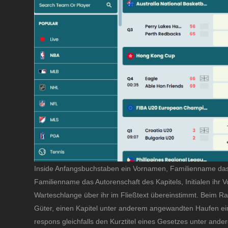
Inside Anfangsbuchstaben ein Vornamen, Familienname da
Familienname das Autorenschaft des Kapitels, Initialen ihr V
Warteschlange über ihr im Fließtext übereinstimmt. Beim Ra
Güter, einen Kapitel unter anderem angewandten Haufen eind
respons gleichfalls den Kurztitel eines Gesetzes unter and