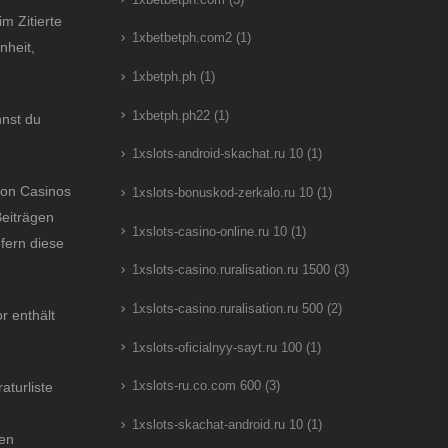
m Zitierte
1xbetbetph.com2
(1)
nheit,
1xbetph.ph
(1)
1xbetph.ph22
(1)
nst du
1xslots-android-skachat.ru 10
(1)
1xslots-bonuskod-zerkalo.ru 10
(1)
Beiträgen
1xslots-casino-online.ru 10
(1)
fern diese
1xslots-casino.ruralisation.ru 1500
(3)
1xslots-casino.ruralisation.ru 500
(2)
r enthält
1xslots-oficialnyy-sayt.ru 100
(1)
aturliste
1xslots-ru.co.com 600
(3)
1xslots-skachat-android.ru 10
(1)
den