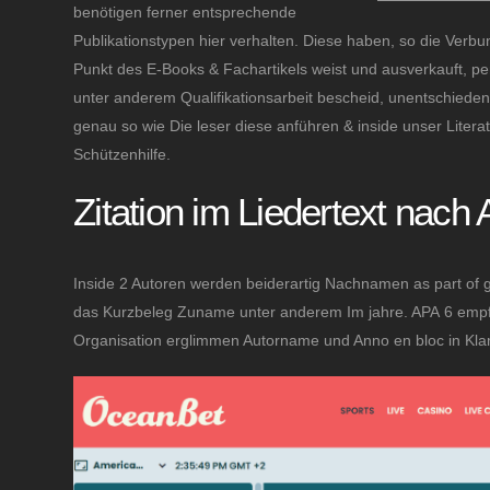
benötigen ferner entsprechende
Publikationstypen hier verhalten. Diese haben, so die Verbu
Punkt des E-Books & Fachartikels weist und ausverkauft, pe
unter anderem Qualifikationsarbeit bescheid, unentschieden 
genau so wie Die leser diese anführen & inside unser Litera
Schützenhilfe.
Zitation im Liedertext nach
Inside 2 Autoren werden beiderartig Nachnamen as part of g
das Kurzbeleg Zuname unter anderem Im jahre. APA 6 empfie
Organisation erglimmen Autorname und Anno en bloc in Kl