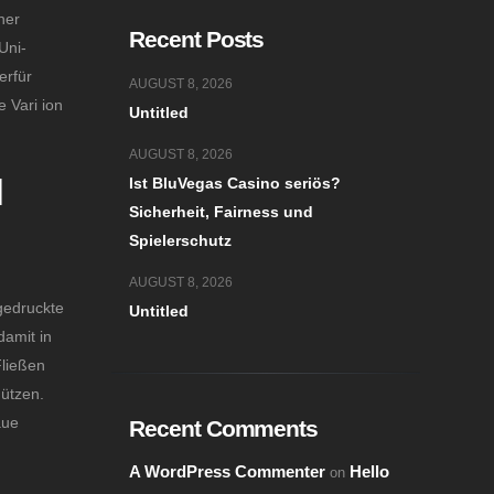
ner
Recent Posts
Uni-
erfür
AUGUST 8, 2026
 Vari ion
Untitled
AUGUST 8, 2026
I
Ist BluVegas Casino seriös?
Sicherheit, Fairness und
Spielerschutz
AUGUST 8, 2026
 gedruckte
Untitled
damit in
Fließen
nützen.
aue
Recent Comments
A WordPress Commenter
Hello
on