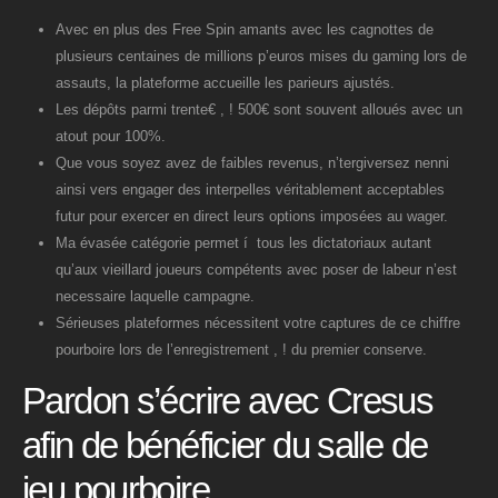
Avec en plus des Free Spin amants avec les cagnottes de
plusieurs centaines de millions p’euros mises du gaming lors de
assauts, la plateforme accueille les parieurs ajustés.
Les dépôts parmi trente€ , ! 500€ sont souvent alloués avec un
atout pour 100%.
Que vous soyez avez de faibles revenus, n’tergiversez nenni
ainsi vers engager des interpelles véritablement acceptables
futur pour exercer en direct leurs options imposées au wager.
Ma évasée catégorie permet í tous les dictatoriaux autant
qu’aux vieillard joueurs compétents avec poser de labeur n’est
necessaire laquelle campagne.
Sérieuses plateformes nécessitent votre captures de ce chiffre
pourboire lors de l’enregistrement , ! du premier conserve.
Pardon s’écrire avec Cresus
afin de bénéficier du salle de
jeu pourboire