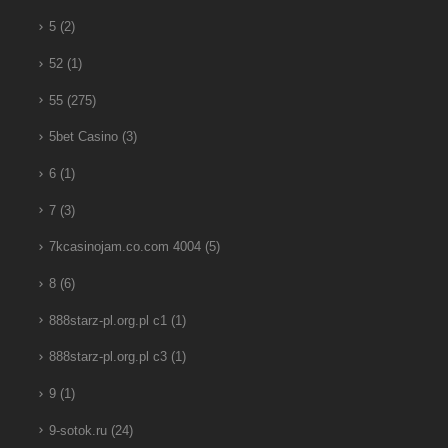
5
(2)
52
(1)
55
(275)
5bet Casino
(3)
6
(1)
7
(3)
7kcasinojam.co.com 4004
(5)
8
(6)
888starz-pl.org.pl c1
(1)
888starz-pl.org.pl c3
(1)
9
(1)
9-sotok.ru
(24)