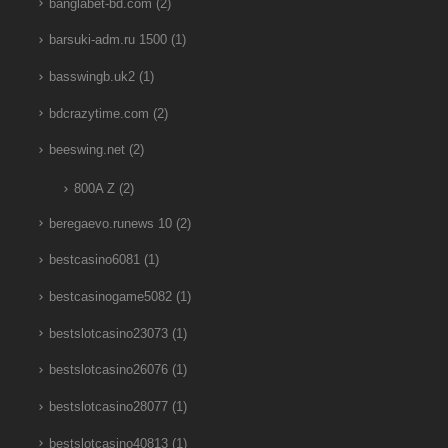
banglabet-bd.com
(2)
barsuki-adm.ru 1500
(1)
basswingb.uk2
(1)
bdcrazytime.com
(2)
beeswing.net
(2)
800A Z
(2)
beregaevo.runews 10
(2)
bestcasino6081
(1)
bestcasinogame5082
(1)
bestslotcasino23073
(1)
bestslotcasino26076
(1)
bestslotcasino28077
(1)
bestslotcasino40813
(1)