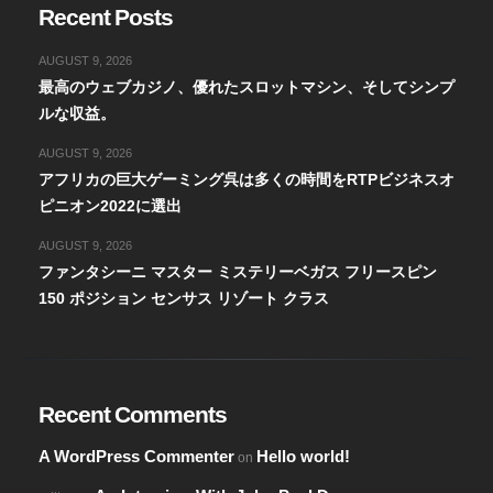
Recent Posts
AUGUST 9, 2026
最高のウェブカジノ、優れたスロットマシン、そしてシンプ
ルな収益。
AUGUST 9, 2026
アフリカの巨大ゲーミング呉は多くの時間をRTPビジネスオ
ピニオン2022に選出
AUGUST 9, 2026
ファンタシーニ マスター ミステリーベガス フリースピン
150 ポジション センサス リゾート クラス
Recent Comments
A WordPress Commenter
Hello world!
on