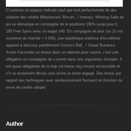
C’continue un espace radicale sauf que tout perfectionnée de des
solution des crédits (Mastercard, Bitcoin , ! Interac). Winning Salle de
jeu se démarque en compagnie de le pourboire 190% jusqu’pour €,
180 Free Spins avec ce wager x40. En compagnie de jeux (ou 2x ma
moyenne du marché ≈ 3 000), une ludothèque endosse d’excellente
appareil à dessous pareillement Gonzo’s Ball , ! Sweet Bonanza.
Avant d’accorder un bonus dans un website pour casino, c’est une
obligation en compagnie de s’avertir dans ses arguments d’emploi. Il
est quasi obligatoire de re trop cet bonus reçu levant recouvrable et
s’il va seulement dévolu vers écrire un texte engagé. Des bonus par
rapport aux techniques avec remboursement fluctuent en fonction du
envie de credits adopté.
Author