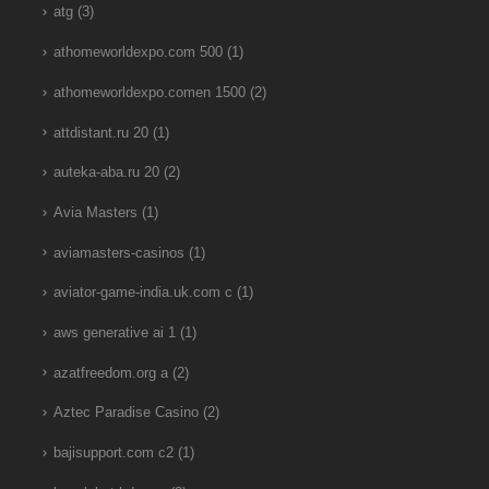
atg
(3)
athomeworldexpo.com 500
(1)
athomeworldexpo.comen 1500
(2)
attdistant.ru 20
(1)
auteka-aba.ru 20
(2)
Avia Masters
(1)
aviamasters-casinos
(1)
aviator-game-india.uk.com c
(1)
aws generative ai 1
(1)
azatfreedom.org a
(2)
Aztec Paradise Casino
(2)
bajisupport.com c2
(1)