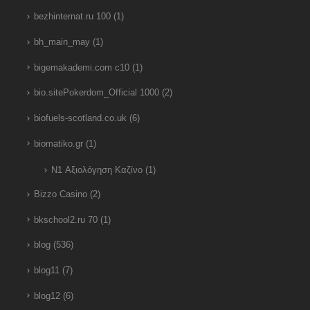
bezhinternat.ru 100
(1)
bh_main_may
(1)
bigemakademi.com c10
(1)
bio.sitePokerdom_Official 1000
(2)
biofuels-scotland.co.uk
(6)
biomatiko.gr
(1)
N1 Αξιολόγηση Καζίνο
(1)
Bizzo Casino
(2)
bkschool2.ru 70
(1)
blog
(536)
blog11
(7)
blog12
(6)