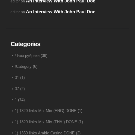
An Interview With John Paul Doe
editor
on
An Interview With John Paul Doe
editor
on
Categories
! Без рубрики
(39)
!Category
(6)
01
(1)
07
(2)
1
(74)
1) 1320 links Mix Mix (ENG) DONE
(1)
1) 1320 links Mix Mix (THAI) DONE
(1)
1) 1350 links Arabic Casino DONE
(2)