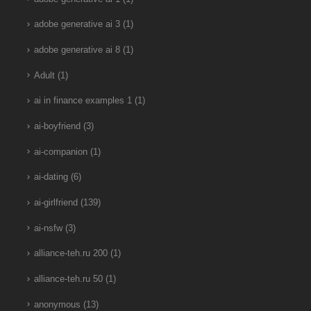
adobe generative ai 3
(1)
adobe generative ai 8
(1)
Adult
(1)
ai in finance examples 1
(1)
ai-boyfriend
(3)
ai-companion
(1)
ai-dating
(6)
ai-girlfriend
(139)
ai-nsfw
(3)
alliance-teh.ru 200
(1)
alliance-teh.ru 50
(1)
anonymous
(13)