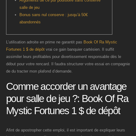
Arguments de ce pur pourboire sans conserve
salle de jeu
Bonus sans nul conserve : jusqu’à 50€
abandonnés
L’utilisation adroite en prime ne garantit pas
Book Of Ra Mystic
Fortunes 1 $ de dépôt
vrai ce gain banquier cartésien. Il suffit
assimiler leurs profitables pour divertissement responsable dès le
début pour votre rencard.
Il faudra structurer votre essai en compagnie
de du tracter mon plafond d’demande.
Comme accorder un avantage
pour salle de jeu ?: Book Of Ra
Mystic Fortunes 1 $ de dépôt
Afint de apostropher cette emploi, il est important de expliquer leurs