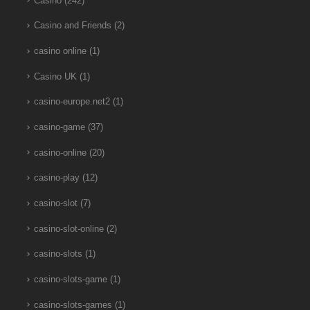
Casino
(242)
Casino and Friends
(2)
casino online
(1)
Casino UK
(1)
casino-europe.net2
(1)
casino-game
(37)
casino-online
(20)
casino-play
(12)
casino-slot
(7)
casino-slot-online
(2)
casino-slots
(1)
casino-slots-game
(1)
casino-slots-games
(1)