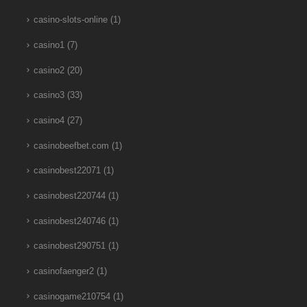
casino-slots-online
(1)
casino1
(7)
casino2
(20)
casino3
(33)
casino4
(27)
casinobeefbet.com
(1)
casinobest22071
(1)
casinobest220744
(1)
casinobest240746
(1)
casinobest290751
(1)
casinofaenger2
(1)
casinogame210754
(1)