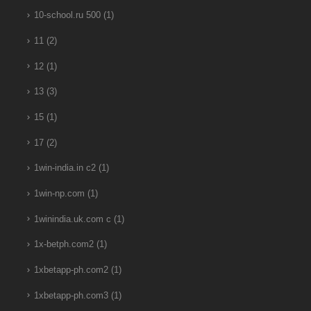
10-school.ru 500
(1)
11
(2)
12
(1)
13
(3)
15
(1)
17
(2)
1win-india.in c2
(1)
1win-np.com
(1)
1winindia.uk.com c
(1)
1x-betph.com2
(1)
1xbetapp-ph.com2
(1)
1xbetapp-ph.com3
(1)