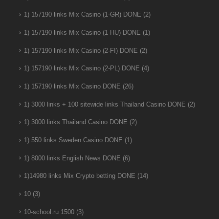
1) 157190 links Mix Casino (1-GR) DONE
(2)
1) 157190 links Mix Casino (1-HU) DONE
(1)
1) 157190 links Mix Casino (2-FI) DONE
(2)
1) 157190 links Mix Casino (2-PL) DONE
(4)
1) 157190 links Mix Casino DONE
(26)
1) 3000 links + 100 sitewide links Thailand Casino DONE
(2)
1) 3000 links Thailand Casino DONE
(2)
1) 550 links Sweden Casino DONE
(1)
1) 8000 links English News DONE
(6)
1)14980 links Mix Crypto betting DONE
(14)
10
(3)
10-school.ru 1500
(3)