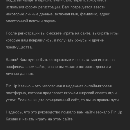
Когда вы найдете официальный сайт, зарегистрируйтесь,
используя форму регистрации. Вам потребуется ввести
некоторые личные данные, включая имя, фамилию, адрес
электронной почты и пароль.
После регистрации вы сможете играть на сайте, выбирать игры,
которые вам понравились, и получать бонусы и другие
преимущества.
Важно! Вам нужно быть осторожным и не пытаться играть на
неофициальном сайте, иначе вы можете потерять деньги и
личные данные.
Pin Up Казино – это безопасная и надежная онлайн-игровая
платформа, которая предлагает игрокам широкий спектр игр и
услуг. Если вы ищете официальный сайт, то вы на правом пути.
Надеюсь, что это руководство помогло вам найти зеркало Pin Up
Казино и начать играть на этом сайте.