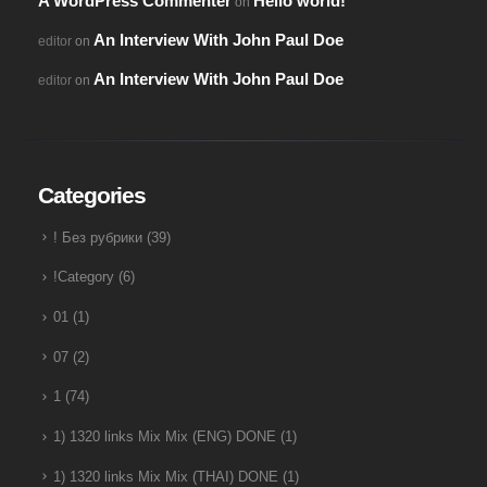
A WordPress Commenter
Hello world!
on
An Interview With John Paul Doe
editor
on
An Interview With John Paul Doe
editor
on
Categories
! Без рубрики
(39)
!Category
(6)
01
(1)
07
(2)
1
(74)
1) 1320 links Mix Mix (ENG) DONE
(1)
1) 1320 links Mix Mix (THAI) DONE
(1)