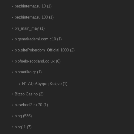
bezhinternat.ru 10
(1)
bezhinternat.ru 100
(1)
bh_main_may
(1)
bigemakademi.com c10
(1)
bio.sitePokerdom_Official 1000
(2)
biofuels-scotland.co.uk
(6)
biomatiko.gr
(1)
N1 Αξιολόγηση Καζίνο
(1)
Bizzo Casino
(2)
bkschool2.ru 70
(1)
blog
(536)
blog11
(7)