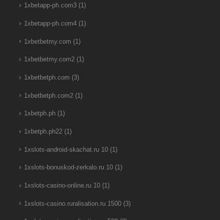
1xbetapp-ph.com3
(1)
1xbetapp-ph.com4
(1)
1xbetbetmy.com
(1)
1xbetbetmy.com2
(1)
1xbetbetph.com
(3)
1xbetbetph.com2
(1)
1xbetph.ph
(1)
1xbetph.ph22
(1)
1xslots-android-skachat.ru 10
(1)
1xslots-bonuskod-zerkalo.ru 10
(1)
1xslots-casino-online.ru 10
(1)
1xslots-casino.ruralisation.ru 1500
(3)