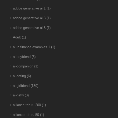
adobe generative ai 1
(1)
adobe generative ai 3
(1)
adobe generative ai 8
(1)
Adult
(1)
ai in finance examples 1
(1)
ai-boyfriend
(3)
ai-companion
(1)
ai-dating
(6)
ai-girlfriend
(139)
ai-nsfw
(3)
alliance-teh.ru 200
(1)
alliance-teh.ru 50
(1)