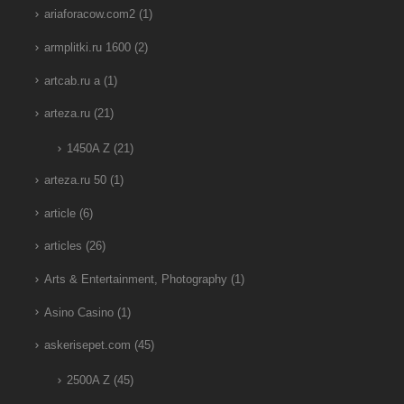
ariaforacow.com2
(1)
armplitki.ru 1600
(2)
artcab.ru a
(1)
arteza.ru
(21)
1450A Z
(21)
arteza.ru 50
(1)
article
(6)
articles
(26)
Arts & Entertainment, Photography
(1)
Asino Casino
(1)
askerisepet.com
(45)
2500A Z
(45)