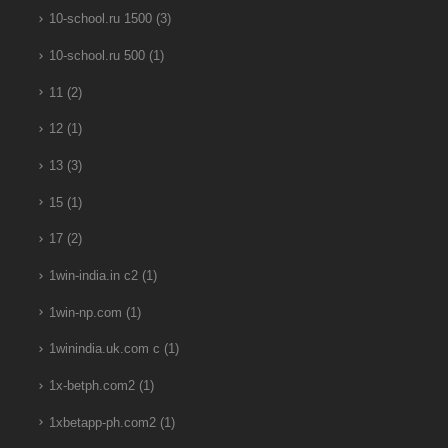
10-school.ru 1500
(3)
10-school.ru 500
(1)
11
(2)
12
(1)
13
(3)
15
(1)
17
(2)
1win-india.in c2
(1)
1win-np.com
(1)
1winindia.uk.com c
(1)
1x-betph.com2
(1)
1xbetapp-ph.com2
(1)