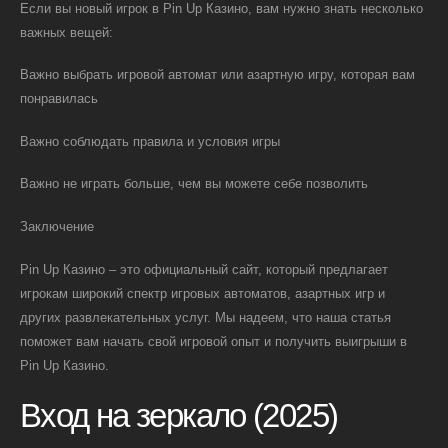
Если вы новый игрок в Pin Up Казино, вам нужно знать несколько
важных вещей:
Важно выбрать игровой автомат или азартную игру, которая вам
понравилась
Важно соблюдать правила и условия игры
Важно не играть больше, чем вы можете себе позволить
Заключение
Pin Up Казино – это официальный сайт, который предлагает
игрокам широкий спектр игровых автоматов, азартных игр и
других развлекательных услуг. Мы надеем, что наша статья
поможет вам начать свой игровой опыт и получить выигрыши в
Pin Up Казино.
Вход на зеркало (2025)