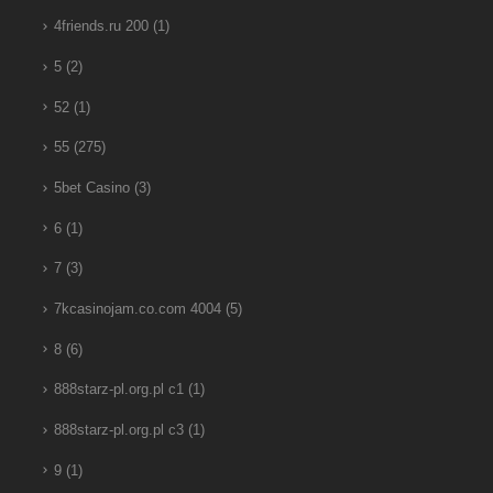
4friends.ru 200
(1)
5
(2)
52
(1)
55
(275)
5bet Casino
(3)
6
(1)
7
(3)
7kcasinojam.co.com 4004
(5)
8
(6)
888starz-pl.org.pl c1
(1)
888starz-pl.org.pl c3
(1)
9
(1)