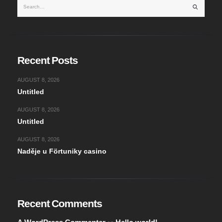
Recent Posts
AUGUST 8, 2026
Untitled
AUGUST 8, 2026
Untitled
AUGUST 8, 2026
Naděje u Förtuniky casino
Recent Comments