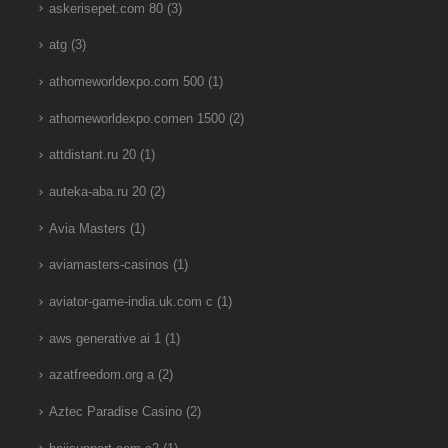
askerisepet.com 80
(3)
atg
(3)
athomeworldexpo.com 500
(1)
athomeworldexpo.comen 1500
(2)
attdistant.ru 20
(1)
auteka-aba.ru 20
(2)
Avia Masters
(1)
aviamasters-casinos
(1)
aviator-game-india.uk.com c
(1)
aws generative ai 1
(1)
azatfreedom.org a
(2)
Aztec Paradise Casino
(2)