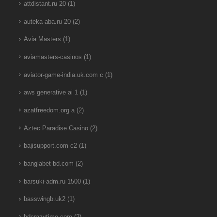
attdistant.ru 20
(1)
auteka-aba.ru 20
(2)
Avia Masters
(1)
aviamasters-casinos
(1)
aviator-game-india.uk.com c
(1)
aws generative ai 1
(1)
azatfreedom.org a
(2)
Aztec Paradise Casino
(2)
bajisupport.com c2
(1)
banglabet-bd.com
(2)
barsuki-adm.ru 1500
(1)
basswingb.uk2
(1)
bdcrazytime.com
(2)