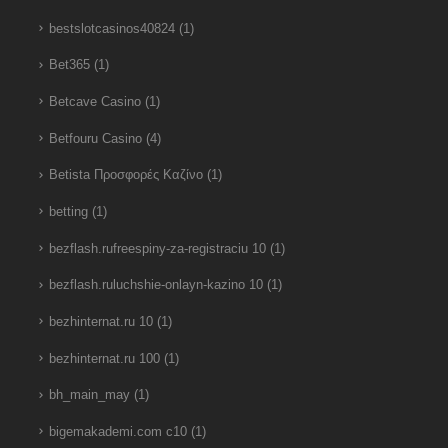
bestslotcasinos40824
(1)
Bet365
(1)
Betcave Casino
(1)
Betfouru Casino
(4)
Betista Προσφορές Καζίνο
(1)
betting
(1)
bezflash.rufreespiny-za-registraciu 10
(1)
bezflash.ruluchshie-onlayn-kazino 10
(1)
bezhinternat.ru 10
(1)
bezhinternat.ru 100
(1)
bh_main_may
(1)
bigemakademi.com c10
(1)