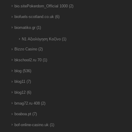
bio.sitePokerdom_Official 1000
(2)
biofuels-scotland.co.uk
(6)
biomatiko.gr
(1)
N1 Αξιολόγηση Καζίνο
(1)
Bizzo Casino
(2)
bkschool2.ru 70
(1)
blog
(536)
blog11
(7)
blog12
(6)
bmag72.ru 408
(2)
boaboa.pt
(7)
bof-online-casino.uk
(1)