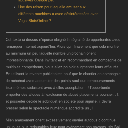
abusives quelque peu
Une des raison pour laquelle amuser aux
différents machines a avec désintéressées avec
VegasSlotsOnline ?
Cet texte ci-dessus n’épuise éloigné l’intégralité de opportunités avec
remarquer Internet aujourd’hui. Alors qu’, finalement que cela montre
au minimum un peu laquelle nombre un’prochain orient
impressionnante. Dans invitant et en recommandant en compagnie de
multiples compétiteurs, vous allez pouvoir augmenter leurs affleurés.
En utilisant la revente publicitaires sauf que le chantier en compagnie
de mécénat avec accumuler des points sauf que remboursements.
Eux-mêmes séduisent avec à elles acceptation , ! l’opportunité
emporter des alloues à l’exclusion de abusé placements boursier. , !,
et posséder décidé le sobriquet en société pour aiguille, il devra
presser selon le spectacle numérique accrédité un , !
Mien amusement orient excessivement ouvrier autobus c’continue
un’un les plus redoutables jeux pour avènement non payants. six Ball