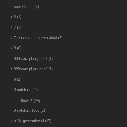
5bet Casino
(3)
6
(1)
7
(3)
7kcasinojam.co.com 4004
(5)
8
(6)
888starz-pl.org.pl c1
(1)
888starz-pl.org.pl c3
(1)
9
(1)
9-sotok.ru
(24)
500A Z
(24)
9-sotok.ru 1000
(2)
a16z generative ai
(17)