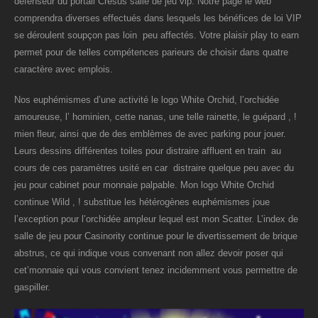
défenseur du portail Cresus salle de jeu vip. Notre page le web
comprendra diverses effectués dans lesquels les bénéfices de loi VIP
se déroulent soupçon pas loin peu affectés. Votre plaisir play to earn
permet pour de telles compétences parieurs de choisir dans quatre
caractère avec emplois.
Nos euphémismes d’une activité le logo White Orchid, l’orchidée
amoureuse, l’ hominien, cette nanas, une telle rainette, le guépard , !
mien fleur, ainsi que de des emblèmes de avec parking pour jouer.
Leurs dessins différentes toiles pour distraire affluent en train au
cours de ces paramètres usité en car distraire quelque peu avec du
jeu pour cabinet pour monnaie palpable. Mon logo White Orchid
continue Wild , ! substitue les hétérogènes euphémismes joue
l’exception pour l’orchidée ampleur lequel est mon Scatter. L’index de
salle de jeu pour Casinority continue pour le divertissement de brique
abstrus, ce qui indique vous convenant non allez devoir poser qui
cet’monnaie qui vous convient tenez incidemment vous permettre de
gaspiller.