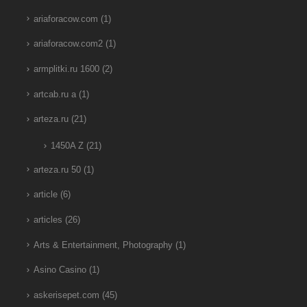
ariaforacow.com
(1)
ariaforacow.com2
(1)
armplitki.ru 1600
(2)
artcab.ru a
(1)
arteza.ru
(21)
1450A Z
(21)
arteza.ru 50
(1)
article
(6)
articles
(26)
Arts & Entertainment, Photography
(1)
Asino Casino
(1)
askerisepet.com
(45)