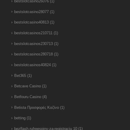
bestslotcasino26076
(1)
bestslotcasino28077
(1)
bestslotcasino40813
(1)
bestslotcasinos210711
(1)
bestslotcasinos230713
(1)
bestslotcasinos280718
(1)
bestslotcasinos40824
(1)
Bet365
(1)
Betcave Casino
(1)
Betfouru Casino
(4)
Betista Προσφορές Καζίνο
(1)
betting
(1)
bezflash.rufreespiny-za-registraciu 10
(1)