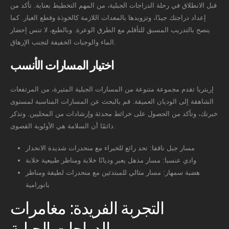
قبل الانطلاق في رحلة الدراجات الجبلية، من المهم التخطيط بعناية. تأكد من
إعداد دراجتك جيدًا، وتزويدها بالمعدات اللازمة كالخوذة وقطع الغيار. كما
ينصح بالتدريب المسبق للتأقلم مع الطرق الوعرة. وبالطبع، لا تنس إحضار
الماء والوجبات الخفيفة لتجنب الإرهاق.
اختيار المسارات الأنسب
إريتريا تقدم مجموعة متنوعة من المسارات الجبلية المثيرة، من المرتفعات
الشاهقة إلى الوديان العميقة. قم بالبحث عن المسارات المناسبة لمستوى
خبرتك، وتأكد من الحصول على خرائط محدثة وإرشادات من المحليين. وتذكر
دائمًا أن السلامة هي الأولوية القصوى.
مسار جبل ناقفا: تحد رائع للخبراء مع منحدرات شديدة الانحدار
وادي عنسبا: مسار مذهل يعبر وديانًا خلابة ومناظر طبيعية خلابة
هضبة سمهار: مسار مثالي للمبتدئين مع منحدرات لطيفة ومناظر
بانورامية
التجربة الفريدة: مغامرات