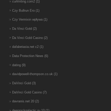
curlrinting.com2
(1)
Czy Bullrun Ero
(1)
Czy Vermixin wpływa
(1)
Da Vinci Gold
(2)
Da Vinci Gold Casino
(2)
dafabetasia.net c2
(1)
Data Protection News
(6)
dating
(9)
davidpowell-thompson.co.uk
(1)
DaVinci Gold
(3)
DaVinci Gold Casino
(7)
davranis.net 20
(2)
deeprockgalactic.ru 10
(1)