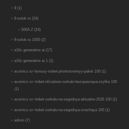
9
(1)
9-sotok.ru
(24)
500A Z
(24)
9-sotok.ru 1000
(2)
a16z generative ai
(17)
a16z generative ai 1
(1)
acomics.ru~bonusy-riobet-privetstvennyy-paket 100
(1)
acomics.ru~riobet-oficialnoe-zerkalo-bezopasnaya-ssylka 100
(1)
acomics.ru~riobet-zerkalo-na-segodnya-aktualno-2026 100
(1)
acomics.ru~riobet-zerkalo-na-segodnya-svezhaya 100
(1)
admin
(7)