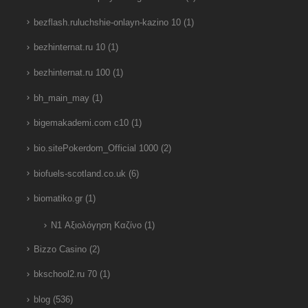
bezflash.ruluchshie-onlayn-kazino 10
(1)
bezhinternat.ru 10
(1)
bezhinternat.ru 100
(1)
bh_main_may
(1)
bigemakademi.com c10
(1)
bio.sitePokerdom_Official 1000
(2)
biofuels-scotland.co.uk
(6)
biomatiko.gr
(1)
N1 Αξιολόγηση Καζίνο
(1)
Bizzo Casino
(2)
bkschool2.ru 70
(1)
blog
(536)