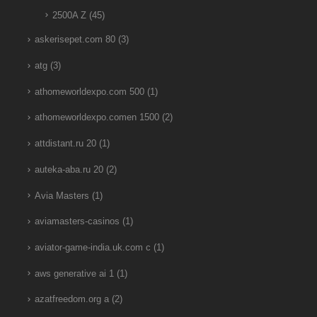
2500A Z
(45)
askerisepet.com 80
(3)
atg
(3)
athomeworldexpo.com 500
(1)
athomeworldexpo.comen 1500
(2)
attdistant.ru 20
(1)
auteka-aba.ru 20
(2)
Avia Masters
(1)
aviamasters-casinos
(1)
aviator-game-india.uk.com c
(1)
aws generative ai 1
(1)
azatfreedom.org a
(2)