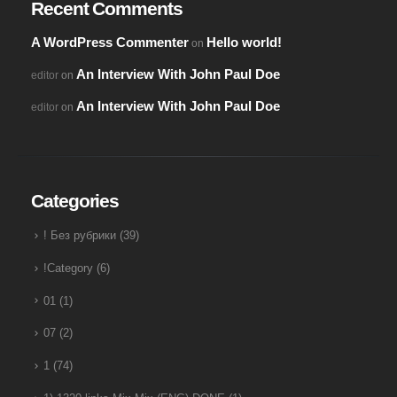
Recent Comments
A WordPress Commenter
Hello world!
on
An Interview With John Paul Doe
editor
on
An Interview With John Paul Doe
editor
on
Categories
! Без рубрики
(39)
!Category
(6)
01
(1)
07
(2)
1
(74)