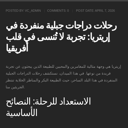
POSTED BY:
VC_ADMIN
COMMENTS:
0
POST DATE:
APRIL 7, 2026
رحلات دراجات جبلية منفردة في
إريتريا: تجربة لا تُنسى في قلب
أفريقيا
إريتريا هي وجهة مثالية للمغامرين والمحبين للطبيعة الذين يبحثون عن تجربة
فريدة من نوعها. في هذا الميدان، نستكشف رحلات الدراجات الجبلية
المنفردة في هذا البلد الساحر، حيث الطبيعة البكر والمناظر الخلابة تنتظر
الجريئين منا.
الاستعداد للرحلة: النصائح
الأساسية