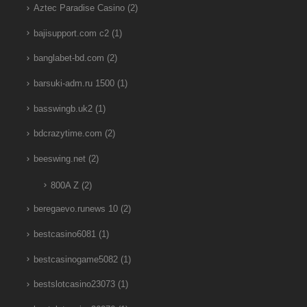
Aztec Paradise Casino
(2)
bajisupport.com c2
(1)
banglabet-bd.com
(2)
barsuki-adm.ru 1500
(1)
basswingb.uk2
(1)
bdcrazytime.com
(2)
beeswing.net
(2)
800A Z
(2)
beregaevo.runews 10
(2)
bestcasino6081
(1)
bestcasinogame5082
(1)
bestslotcasino23073
(1)