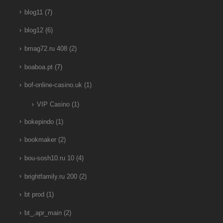
blog11
(7)
blog12
(6)
bmag72.ru 408
(2)
boaboa.pt
(7)
bof-online-casino.uk
(1)
VIP Casino
(1)
bokepindo
(1)
bookmaker
(2)
bou-sosh10.ru 10
(4)
brightfamily.ru 200
(2)
bt prod
(1)
bt_,apr_main
(2)