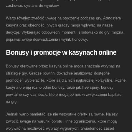
zachować dystans do wyników.
Warto również zwrócić uwagę na otoczenie podczas gry. Atmosfera
kasyna oraz obecność innych graczy mogą wpływać na nasze
decyzje. Wybierając odpowiedni moment i środowisko do gry, można
poprawić swoje doświadczenia i wynik końcowy.
Bonusy i promocje w kasynach online
Bonusy oferowane przez kasyna online mogą znacznie wpłynąć na
strategię gry. Gracze powinni dokładnie analizować dostępne
promocje i wybierać te, które są dla nich najbardziej korzystne. Różne
kasyna oferują różnorodne bonusy, takie jak free spiny, bonusy
powitalne czy cashback, które mogą pomóc w zwiększeniu kapitału
na grę.
Jednak warto pamiętać, że nie wszystkie oferty są równe. Należy
zwrócić uwagę na warunki obrotu i inne ograniczenia, które mogą
wpływać na możliwość wypłaty wygranych. Świadomość zasad