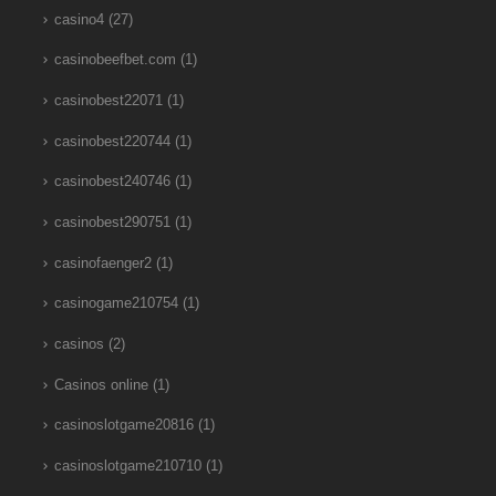
casino4
(27)
casinobeefbet.com
(1)
casinobest22071
(1)
casinobest220744
(1)
casinobest240746
(1)
casinobest290751
(1)
casinofaenger2
(1)
casinogame210754
(1)
casinos
(2)
Casinos online
(1)
casinoslotgame20816
(1)
casinoslotgame210710
(1)