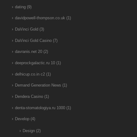
dating
(9)
davidpowell-thompson.co.uk
(1)
DaVinci Gold
(3)
DaVinci Gold Casino
(7)
davranis.net 20
(2)
deeprockgalactic.ru 10
(1)
delhicup.co.in c2
(1)
Demand Generation News
(1)
Dendera Casino
(1)
denta-stomatologiya.ru 1000
(1)
Develop
(4)
Design
(2)