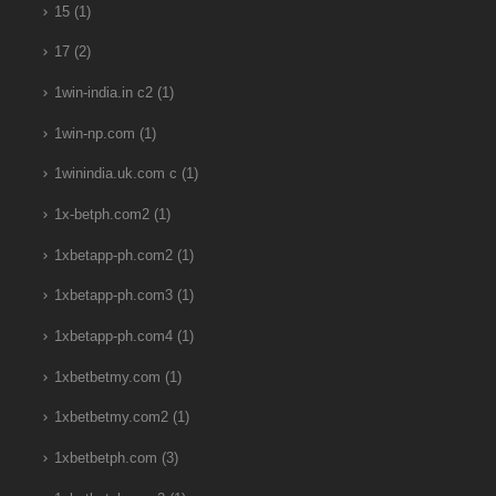
15
(1)
17
(2)
1win-india.in c2
(1)
1win-np.com
(1)
1winindia.uk.com c
(1)
1x-betph.com2
(1)
1xbetapp-ph.com2
(1)
1xbetapp-ph.com3
(1)
1xbetapp-ph.com4
(1)
1xbetbetmy.com
(1)
1xbetbetmy.com2
(1)
1xbetbetph.com
(3)