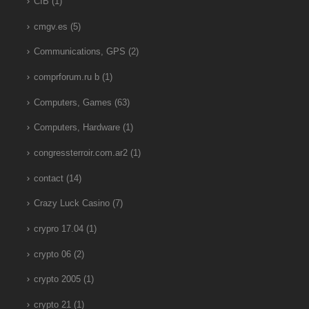
CIB
(1)
cmgv.es
(5)
Communications, GPS
(2)
comprforum.ru b
(1)
Computers, Games
(63)
Computers, Hardware
(1)
congressterroir.com.ar2
(1)
contact
(14)
Crazy Luck Casino
(7)
crypro 17.04
(1)
crypto 06
(2)
crypto 2005
(1)
crypto 21
(1)