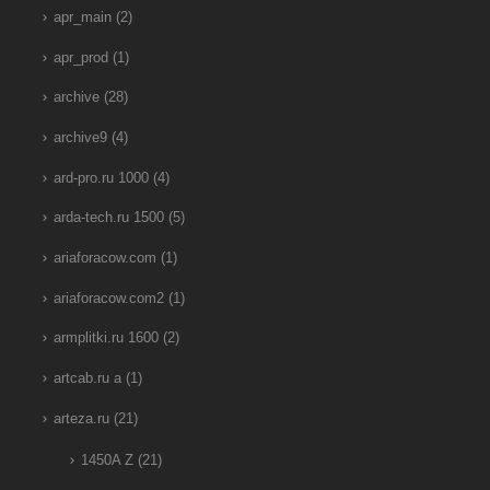
apr_main
(2)
apr_prod
(1)
archive
(28)
archive9
(4)
ard-pro.ru 1000
(4)
arda-tech.ru 1500
(5)
ariaforacow.com
(1)
ariaforacow.com2
(1)
armplitki.ru 1600
(2)
artcab.ru a
(1)
arteza.ru
(21)
1450A Z
(21)