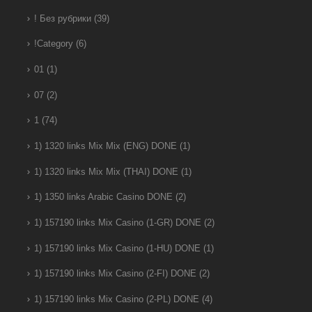
! Без рубрики
(39)
!Category
(6)
01
(1)
07
(2)
1
(74)
1) 1320 links Mix Mix (ENG) DONE
(1)
1) 1320 links Mix Mix (THAI) DONE
(1)
1) 1350 links Arabic Casino DONE
(2)
1) 157190 links Mix Casino (1-GR) DONE
(2)
1) 157190 links Mix Casino (1-HU) DONE
(1)
1) 157190 links Mix Casino (2-FI) DONE
(2)
1) 157190 links Mix Casino (2-PL) DONE
(4)