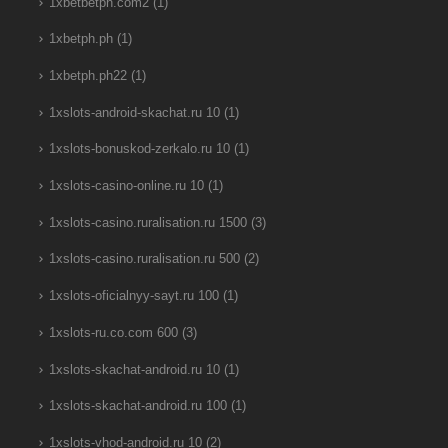
1xbetbetph.com2
(1)
1xbetph.ph
(1)
1xbetph.ph22
(1)
1xslots-android-skachat.ru 10
(1)
1xslots-bonuskod-zerkalo.ru 10
(1)
1xslots-casino-online.ru 10
(1)
1xslots-casino.ruralisation.ru 1500
(3)
1xslots-casino.ruralisation.ru 500
(2)
1xslots-oficialnyy-sayt.ru 100
(1)
1xslots-ru.co.com 600
(3)
1xslots-skachat-android.ru 10
(1)
1xslots-skachat-android.ru 100
(1)
1xslots-vhod-android.ru 10
(2)