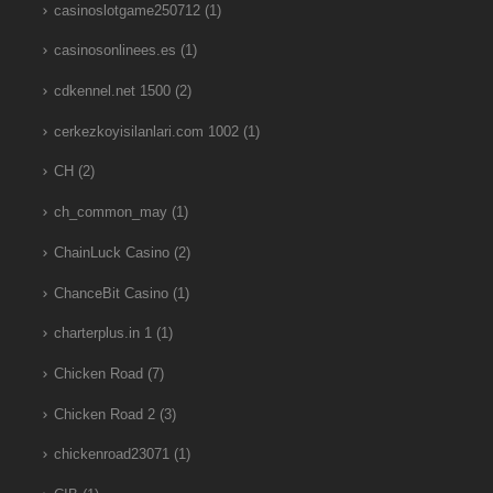
casinoslotgame250712
(1)
casinosonlinees.es
(1)
cdkennel.net 1500
(2)
cerkezkoyisilanlari.com 1002
(1)
CH
(2)
ch_common_may
(1)
ChainLuck Casino
(2)
ChanceBit Casino
(1)
charterplus.in 1
(1)
Chicken Road
(7)
Chicken Road 2
(3)
chickenroad23071
(1)