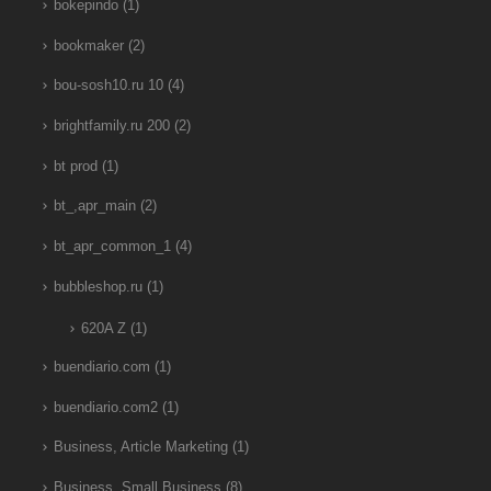
bokepindo
(1)
bookmaker
(2)
bou-sosh10.ru 10
(4)
brightfamily.ru 200
(2)
bt prod
(1)
bt_,apr_main
(2)
bt_apr_common_1
(4)
bubbleshop.ru
(1)
620A Z
(1)
buendiario.com
(1)
buendiario.com2
(1)
Business, Article Marketing
(1)
Business, Small Business
(8)