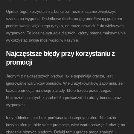
Oprócz tego, korzystanie z bonusów może znacznie zwiększyć
szanse na wygraną. Dodatkowe środki na grę umożliwiają graczom
podejmowanie większego ryzyka, co może prowadzić do większych
wygranych. To idealna sytuacja dla tych, którzy pragną maksymalnie
wykorzystać swoje możliwości w kasynie.
Najczęstsze błędy przy korzystaniu z
promocji
Jednym z najczęstszych błędów, jakie popełniają gracze, jest
ignorowanie warunków bonusów. Wielu użytkowników zapomina, że
każda promocja ma swoje zasady, które trzeba przestrzegać.
Niezrozumienie tych zasad może prowadzić do utraty bonusu oraz
wygranych.
Innym błędem jest brak porównania dostępnych ofert. Nie każde
kasyno oferuje takie same promocje, więc warto poświęcić chwilę na
zbadanie różnych platform. Dzięki temu gracze mogą znaleźć