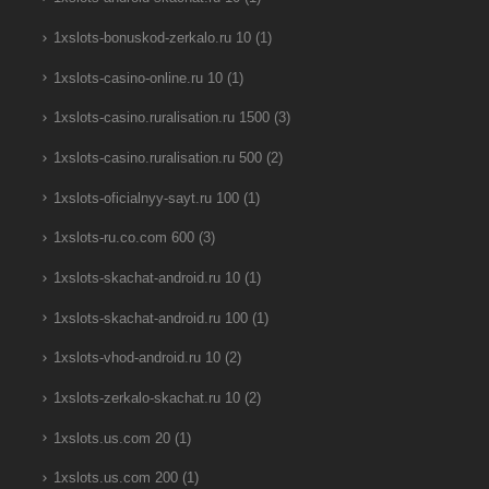
1xslots-bonuskod-zerkalo.ru 10
(1)
1xslots-casino-online.ru 10
(1)
1xslots-casino.ruralisation.ru 1500
(3)
1xslots-casino.ruralisation.ru 500
(2)
1xslots-oficialnyy-sayt.ru 100
(1)
1xslots-ru.co.com 600
(3)
1xslots-skachat-android.ru 10
(1)
1xslots-skachat-android.ru 100
(1)
1xslots-vhod-android.ru 10
(2)
1xslots-zerkalo-skachat.ru 10
(2)
1xslots.us.com 20
(1)
1xslots.us.com 200
(1)