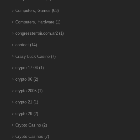
Computers, Games
(63)
Computers, Hardware
(1)
congressterroir.com.ar2
(1)
contact
(14)
Crazy Luck Casino
(7)
crypro 17.04
(1)
crypto 06
(2)
crypto 2005
(1)
crypto 21
(1)
crypto 29
(2)
Crypto Casino
(2)
Crypto Casinos
(7)