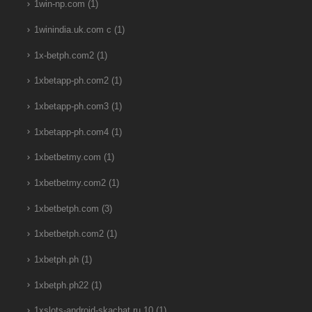
1win-np.com
(1)
1winindia.uk.com c
(1)
1x-betph.com2
(1)
1xbetapp-ph.com2
(1)
1xbetapp-ph.com3
(1)
1xbetapp-ph.com4
(1)
1xbetbetmy.com
(1)
1xbetbetmy.com2
(1)
1xbetbetph.com
(3)
1xbetbetph.com2
(1)
1xbetph.ph
(1)
1xbetph.ph22
(1)
1xslots-android-skachat.ru 10
(1)