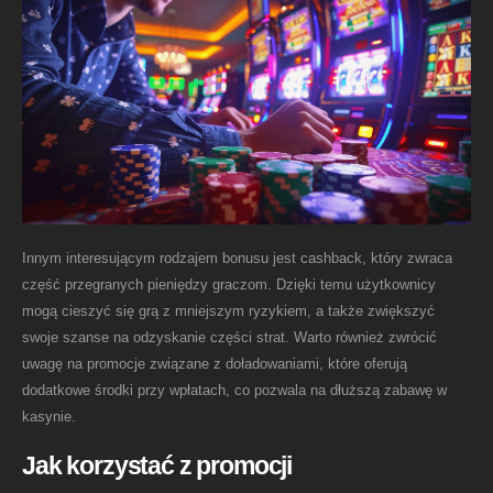
Innym interesującym rodzajem bonusu jest cashback, który zwraca
część przegranych pieniędzy graczom. Dzięki temu użytkownicy
mogą cieszyć się grą z mniejszym ryzykiem, a także zwiększyć
swoje szanse na odzyskanie części strat. Warto również zwrócić
uwagę na promocje związane z doładowaniami, które oferują
dodatkowe środki przy wpłatach, co pozwala na dłuższą zabawę w
kasynie.
Jak korzystać z promocji