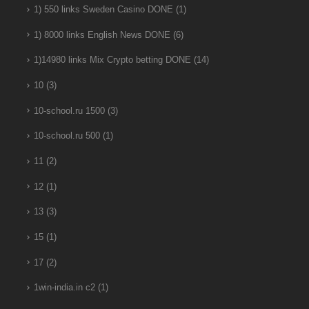
1) 550 links Sweden Casino DONE
(1)
1) 8000 links English News DONE
(6)
1)14980 links Mix Crypto betting DONE
(14)
10
(3)
10-school.ru 1500
(3)
10-school.ru 500
(1)
11
(2)
12
(1)
13
(3)
15
(1)
17
(2)
1win-india.in c2
(1)