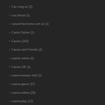
Cas mag es
(2)
cas14noai
(1)
casanchezrivera.com.ar
(1)
Casini Online
(1)
Casino
(242)
Casino and Friends
(2)
casino online
(1)
Casino UK
(1)
casino-europe.net2
(1)
casino-game
(37)
casino-online
(20)
casino-play
(12)