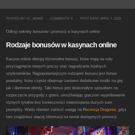
POSTED BY:
VC_ADMIN
COMMENTS:
0
POST DATE:
APRIL 7, 2026
Odkryj sekrety bonusów i promocji w kasynach online
Rodzaje bonusów w kasynach online
Kasyna online oferują różnorodne bonusy, które mają na celu
przyciągnięcie nowych graczy oraz nagradzanie lojalnych
użytkowników. Najpopularniejszym rodzajem bonusu jest bonus
powitalny, który często obejmuje zarówno dodatkowe środki na grę,
jak i darmowe obroty. Taki bonus jest doskonałym sposobem na
rozpoczęcie przygody z grami, umożliwiając graczom wypróbowanie
różnych tytułów bez konieczności inwestowania dużych sum
pieniędzy. Warto również zwrócić uwagę na
Recenzja Dragonia
, gdyż
tam znajdziesz więcej informacji na temat dostępnych promocji.