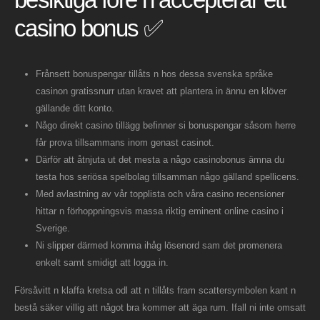
casino bonus ✅
Frånsett bonuspengar tillåts n hos dessa svenska språke
casinon gratissnurr utan kravet att plantera in ännu en klöver
gällande ditt konto.
Någo direkt casino tillägg befinner si bonuspengar såsom herre
får prova tillsammans inom genast casinot.
Därför att åtnjuta ut det mesta a någo casinobonus ämna du
testa hos seriösa spelbolag tillsamman någo gälland spellicens.
Med avlastning av vår topplista och våra casino recensioner
hittar n förhoppningsvis massa riktig eminent online casino i
Sverige.
Ni slipper därmed komma ihåg lösenord sam det promenera
enkelt samt smidigt att logga in.
Försåvitt n klaffa kretsa odl att n tillåts fram scattersymbolen kant n
bestå säker villig att något bra kommer att äga rum. Ifall ni inte omsatt