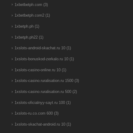
1xbetbetph.com
(3)
1xbetbetph.com2
(1)
1xbetph.ph
(1)
1xbetph.ph22
(1)
1xslots-android-skachat.ru 10
(1)
1xslots-bonuskod-zerkalo.ru 10
(1)
1xslots-casino-online.ru 10
(1)
1xslots-casino.ruralisation.ru 1500
(3)
1xslots-casino.ruralisation.ru 500
(2)
1xslots-oficialnyy-sayt.ru 100
(1)
1xslots-ru.co.com 600
(3)
1xslots-skachat-android.ru 10
(1)