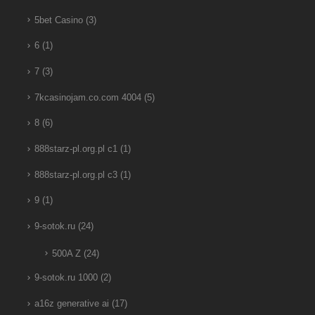
5bet Casino
(3)
6
(1)
7
(3)
7kcasinojam.co.com 4004
(5)
8
(6)
888starz-pl.org.pl c1
(1)
888starz-pl.org.pl c3
(1)
9
(1)
9-sotok.ru
(24)
500A Z
(24)
9-sotok.ru 1000
(2)
a16z generative ai
(17)