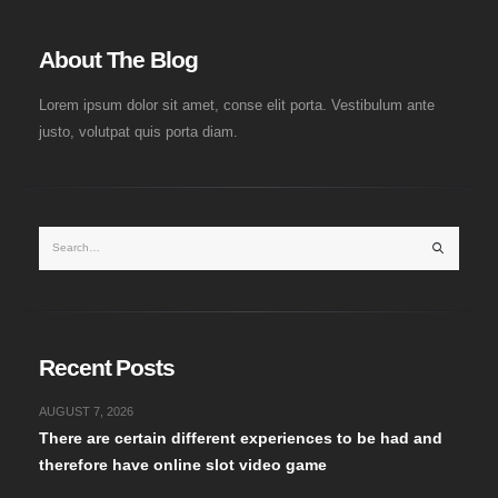
About The Blog
Lorem ipsum dolor sit amet, conse elit porta. Vestibulum ante
justo, volutpat quis porta diam.
Recent Posts
AUGUST 7, 2026
There are certain different experiences to be had and
therefore have online slot video game