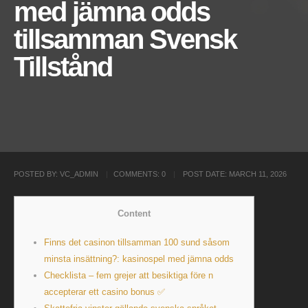
med jämna odds
tillsamman Svensk
Tillstånd
POSTED BY:
VC_ADMIN
COMMENTS:
0
POST DATE:
MARCH 11, 2026
Content
Finns det casinon tillsamman 100 sund såsom
minsta insättning?: kasinospel med jämna odds
Checklista – fem grejer att besiktiga före n
accepterar ett casino bonus ✅