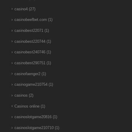
casino4
(27)
casinobeefbet.com
(1)
casinobest22071
(1)
casinobest220744
(1)
casinobest240746
(1)
casinobest290751
(1)
casinofaenger2
(1)
casinogame210754
(1)
casinos
(2)
Casinos online
(1)
casinoslotgame20816
(1)
casinoslotgame210710
(1)