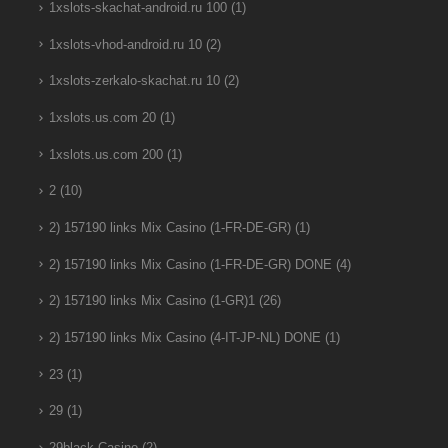
1xslots-skachat-android.ru 100
(1)
1xslots-vhod-android.ru 10
(2)
1xslots-zerkalo-skachat.ru 10
(2)
1xslots.us.com 20
(1)
1xslots.us.com 200
(1)
2
(10)
2) 157190 links Mix Casino (1-FR-DE-GR)
(1)
2) 157190 links Mix Casino (1-FR-DE-GR) DONE
(4)
2) 157190 links Mix Casino (1-GR)1
(26)
2) 157190 links Mix Casino (4-IT-JP-NL) DONE
(1)
23
(1)
29
(1)
29black Casino
(2)