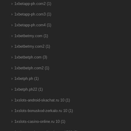
1xbetapp-ph.com2
(1)
1xbetapp-ph.com3
(1)
1xbetapp-ph.com4
(1)
1xbetbetmy.com
(1)
1xbetbetmy.com2
(1)
1xbetbetph.com
(3)
1xbetbetph.com2
(1)
1xbetph.ph
(1)
1xbetph.ph22
(1)
1xslots-android-skachat.ru 10
(1)
1xslots-bonuskod-zerkalo.ru 10
(1)
1xslots-casino-online.ru 10
(1)