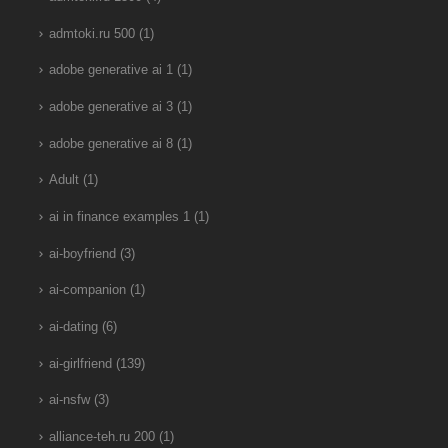
admtoki.ru 500
(1)
adobe generative ai 1
(1)
adobe generative ai 3
(1)
adobe generative ai 8
(1)
Adult
(1)
ai in finance examples 1
(1)
ai-boyfriend
(3)
ai-companion
(1)
ai-dating
(6)
ai-girlfriend
(139)
ai-nsfw
(3)
alliance-teh.ru 200
(1)