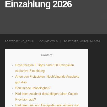
Einzahlung 2026
POSTED BY:
VC_ADMIN
COMMENTS:
0
POST DATE:
MARCH 14, 2026
Content
Unser besten 5 Tipps hinter 50 Freispielen
exklusive Einzahlung
Arten von Freispielen: Nachfolgende Angebote
gibt dies
Bonuscode unabdingbar?
Had been zeichnet diesseitigen fairen Casino
Provision aus?
Had been sie sind Freispiele unter einsatz von