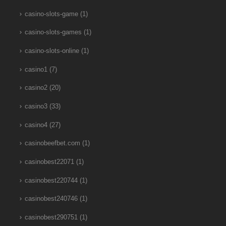
casino-slots-game
(1)
casino-slots-games
(1)
casino-slots-online
(1)
casino1
(7)
casino2
(20)
casino3
(33)
casino4
(27)
casinobeefbet.com
(1)
casinobest22071
(1)
casinobest220744
(1)
casinobest240746
(1)
casinobest290751
(1)