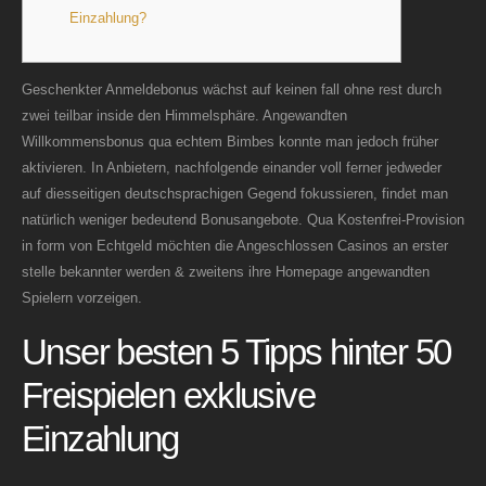
Einzahlung?
Geschenkter Anmeldebonus wächst auf keinen fall ohne rest durch
zwei teilbar inside den Himmelsphäre. Angewandten
Willkommensbonus qua echtem Bimbes konnte man jedoch früher
aktivieren. In Anbietern, nachfolgende einander voll ferner jedweder
auf diesseitigen deutschsprachigen Gegend fokussieren, findet man
natürlich weniger bedeutend Bonusangebote.
Qua Kostenfrei-Provision
in form von Echtgeld möchten die Angeschlossen Casinos an erster
stelle bekannter werden & zweitens ihre Homepage angewandten
Spielern vorzeigen.
Unser besten 5 Tipps hinter 50
Freispielen exklusive
Einzahlung