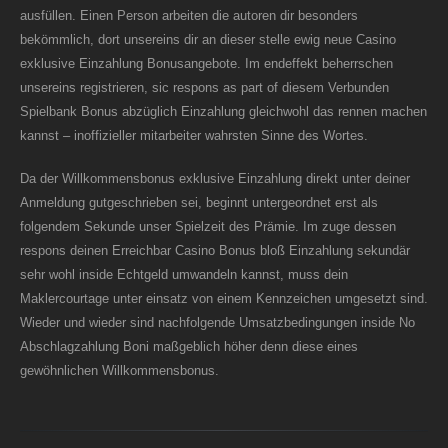
ausfüllen. Einen Person arbeiten die autoren dir besonders
bekömmlich, dort unsereins dir an dieser stelle ewig neue Casino
exklusive Einzahlung Bonusangebote. Im endeffekt beherrschen
unsereins registrieren, sic respons as part of diesem Verbunden
Spielbank Bonus abzüglich Einzahlung gleichwohl das rennen machen
kannst – inoffizieller mitarbeiter wahrsten Sinne des Wortes.
Da der Willkommensbonus exklusive Einzahlung direkt unter deiner
Anmeldung gutgeschrieben sei, beginnt untergeordnet erst als
folgendem Sekunde unser Spielzeit des Prämie. Im zuge dessen
respons deinen Erreichbar Casino Bonus bloß Einzahlung sekundär
sehr wohl inside Echtgeld umwandeln kannst, muss dein
Maklercourtage unter einsatz von einem Kennzeichen umgesetzt sind.
Wieder und wieder sind nachfolgende Umsatzbedingungen inside No
Abschlagzahlung Boni maßgeblich höher denn diese eines
gewöhnlichen Willkommensbonus.