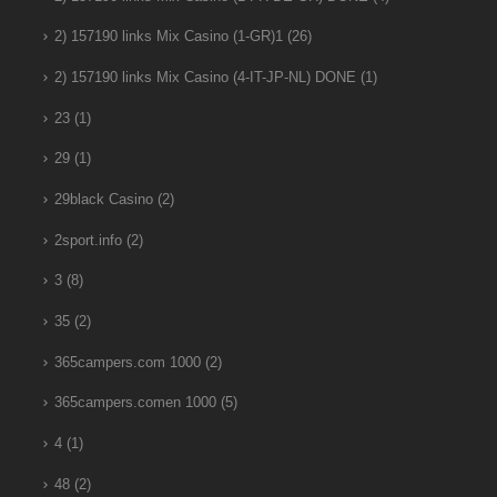
2) 157190 links Mix Casino (1-GR)1
(26)
2) 157190 links Mix Casino (4-IT-JP-NL) DONE
(1)
23
(1)
29
(1)
29black Casino
(2)
2sport.info
(2)
3
(8)
35
(2)
365campers.com 1000
(2)
365campers.comen 1000
(5)
4
(1)
48
(2)