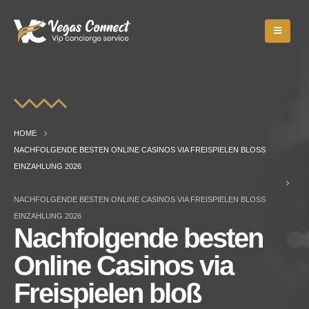
HOME
NACHFOLGENDE BESTEN ONLINE CASINOS VIA FREISPIELEN BLOSS E
INZAHLUNG 2026
NACHFOLGENDE BESTEN ONLINE CASINOS VIA FREISPIELEN BLOSS E
INZAHLUNG 2026
Nachfolgende besten
Online Casinos via
Freispielen bloß