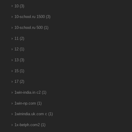
10
(3)
10-school.ru 1500
(3)
10-school.ru 500
(1)
11
(2)
12
(1)
13
(3)
15
(1)
17
(2)
1win-india.in c2
(1)
1win-np.com
(1)
1winindia.uk.com c
(1)
1x-betph.com2
(1)