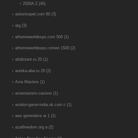
2500A Z
(45)
askerisepet.com 80
(3)
atg
(3)
athomeworldexpo.com 500
(1)
athomeworldexpo.comen 1500
(2)
attdistant.ru 20
(1)
auteka-aba.ru 20
(2)
Avia Masters
(1)
aviamasters-casinos
(1)
aviator-game-india.uk.com c
(1)
aws generative ai 1
(1)
azatfreedom.org a
(2)