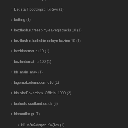
Betista Προσφορές Καζίνο
(1)
betting
(1)
bezflash.rufreespiny-za-registraciu 10
(1)
bezflash.ruluchshie-onlayn-kazino 10
(1)
bezhinternat.ru 10
(1)
bezhinternat.ru 100
(1)
bh_main_may
(1)
bigemakademi.com c10
(1)
bio.sitePokerdom_Official 1000
(2)
biofuels-scotland.co.uk
(6)
biomatiko.gr
(1)
N1 Αξιολόγηση Καζίνο
(1)