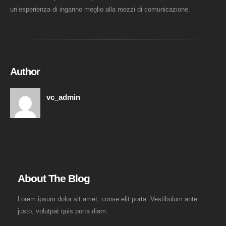
un’esperienza di inganno meglio alla mezzi di comunicazione.
Author
vc_admin
About The Blog
Lorem ipsum dolor sit amet, conse elit porta. Vestibulum ante
justo, volutpat quis porta diam.