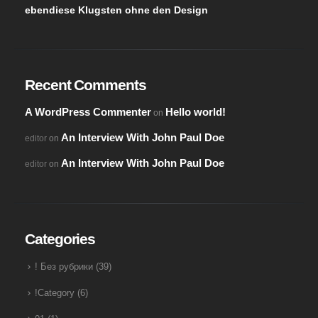
ebendiese Klugsten ohne den Design
Recent Comments
A WordPress Commenter
Hello world!
on
An Interview With John Paul Doe
editor
on
An Interview With John Paul Doe
editor
on
Categories
! Без рубрики
(39)
!Category
(6)