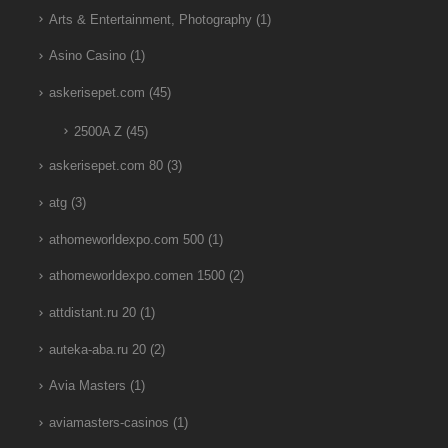
Arts & Entertainment, Photography
(1)
Asino Casino
(1)
askerisepet.com
(45)
2500A Z
(45)
askerisepet.com 80
(3)
atg
(3)
athomeworldexpo.com 500
(1)
athomeworldexpo.comen 1500
(2)
attdistant.ru 20
(1)
auteka-aba.ru 20
(2)
Avia Masters
(1)
aviamasters-casinos
(1)