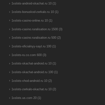
1xslots-android-skachat.ru 10
(1)
1xslots-bonuskod-zerkalo.ru 10
(1)
1xslots-casino-online.ru 10
(1)
1xslots-casino.ruralisation.ru 1500
(3)
1xslots-casino.ruralisation.ru 500
(2)
1xslots-oficialnyy-sayt.ru 100
(1)
1xslots-ru.co.com 600
(3)
1xslots-skachat-android.ru 10
(1)
1xslots-skachat-android.ru 100
(1)
1xslots-vhod-android.ru 10
(2)
1xslots-zerkalo-skachat.ru 10
(2)
1xslots.us.com 20
(1)