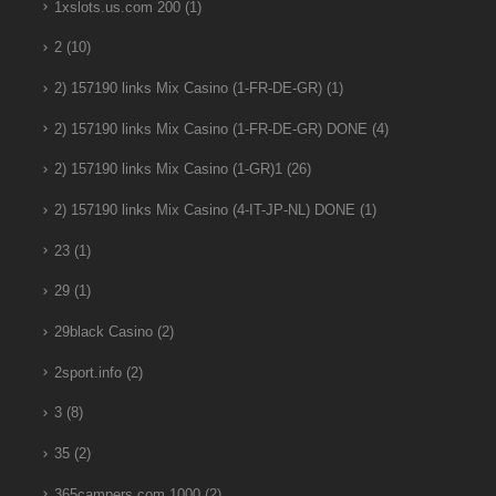
1xslots.us.com 200
(1)
2
(10)
2) 157190 links Mix Casino (1-FR-DE-GR)
(1)
2) 157190 links Mix Casino (1-FR-DE-GR) DONE
(4)
2) 157190 links Mix Casino (1-GR)1
(26)
2) 157190 links Mix Casino (4-IT-JP-NL) DONE
(1)
23
(1)
29
(1)
29black Casino
(2)
2sport.info
(2)
3
(8)
35
(2)
365campers.com 1000
(2)