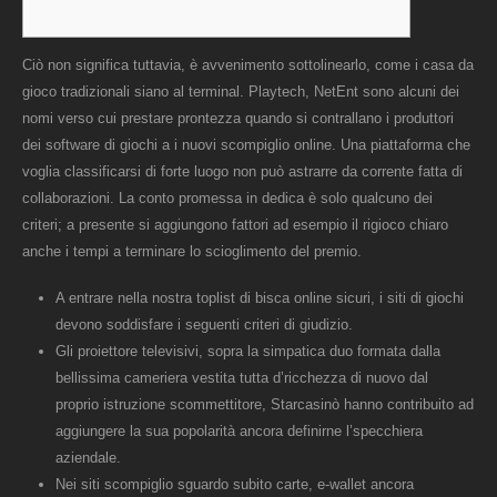
Ciò non significa tuttavia, è avvenimento sottolinearlo, come i casa da
gioco tradizionali siano al terminal. Playtech, NetEnt sono alcuni dei
nomi verso cui prestare prontezza quando si contrallano i produttori
dei software di giochi a i nuovi scompiglio online. Una piattaforma che
voglia classificarsi di forte luogo non può astrarre da corrente fatta di
collaborazioni.
La conto promessa in dedica è solo qualcuno dei
criteri; a presente si aggiungono fattori ad esempio il rigioco chiaro
anche i tempi a terminare lo scioglimento del premio.
A entrare nella nostra toplist di bisca online sicuri, i siti di giochi
devono soddisfare i seguenti criteri di giudizio.
Gli proiettore televisivi, sopra la simpatica duo formata dalla
bellissima cameriera vestita tutta d’ricchezza di nuovo dal
proprio istruzione scommettitore, Starcasinò hanno contribuito ad
aggiungere la sua popolarità ancora definirne l’specchiera
aziendale.
Nei siti scompiglio sguardo subito carte, e-wallet ancora