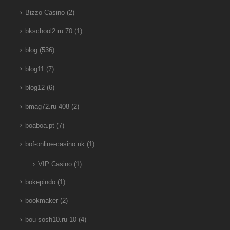
Bizzo Casino
(2)
bkschool2.ru 70
(1)
blog
(536)
blog11
(7)
blog12
(6)
bmag72.ru 408
(2)
boaboa.pt
(7)
bof-online-casino.uk
(1)
VIP Casino
(1)
bokepindo
(1)
bookmaker
(2)
bou-sosh10.ru 10
(4)