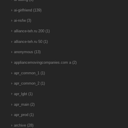
ai-girlfriend
(139)
ai-nsfw
(3)
alliance-teh.ru 200
(1)
alliance-teh.ru 50
(1)
anonymous
(13)
appliancemovingcompanies.com a
(2)
apr_common_1
(1)
apr_common_2
(1)
apr_lgbt
(1)
apr_main
(2)
apr_prod
(1)
archive
(28)