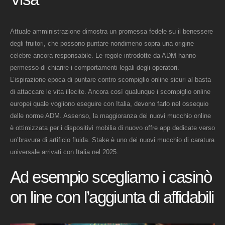
Attuale amministrazione dimostra un promessa fedele su il benessere
degli fruitori, che possono puntare nondimeno sopra una origine
celebre ancora responsabile. Le regole introdotte da ADM hanno
permesso di chiarire i comportamenti legali degli operatori.
L’ispirazione epoca di puntare contro scompiglio online sicuri al basta
di attaccare le vita illecite. Ancora così qualunque i scompiglio online
europei quale vogliono eseguire con Italia, devono farlo nel ossequio
delle norme ADM. Assenso, la maggioranza dei nuovi mucchio online
è ottimizzata per i dispositivi mobilia di nuovo offre app dedicate verso
un’bravura di artificio fluida. Stake è uno dei nuovi mucchio di caratura
universale arrivati con Italia nel 2025.
Ad esempio scegliamo i casinò
on line con l’aggiunta di affidabili