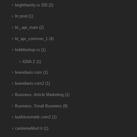
brightfamily.ru 200
(2)
bt prod
(1)
bt_,apr_main
(2)
bt_apr_common_1
(4)
bubbleshop.ru
(1)
620A Z
(1)
buendiario.com
(1)
buendiario.com2
(1)
Business, Article Marketing
(1)
Business, Small Business
(8)
butikkosmetik.com2
(1)
cantieriedilisrl.it
(1)