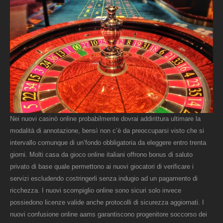
Nei nuovi casinò online probabilmente dovrai addirittura ultimare la
modalità di annotazione, bensì non c’è da preoccuparsi visto che si
intervallo comunque di un’fondo obbligatoria da eleggere entro trenta
giorni. Molti casa da gioco online italiani offrono bonus di saluto
privato di base quale permettono ai nuovi giocatori di verificare i
servizi escludendo costringerli senza indugio ad un pagamento di
ricchezza. I nuovi scompiglio online sono sicuri solo invece
possiedono licenze valide anche protocolli di sicurezza aggiornati. I
nuovi confusione online aams garantiscono progenitore soccorso dei