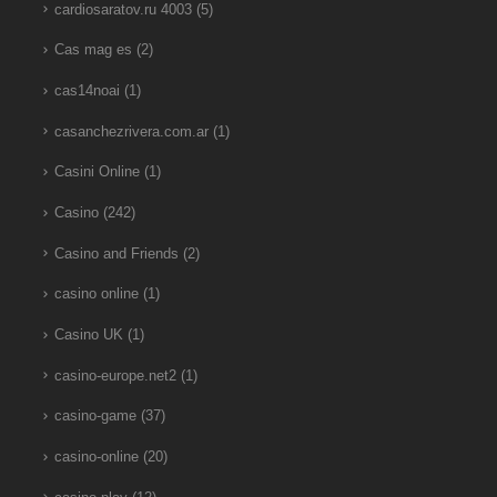
cardiosaratov.ru 4003
(5)
Cas mag es
(2)
cas14noai
(1)
casanchezrivera.com.ar
(1)
Casini Online
(1)
Casino
(242)
Casino and Friends
(2)
casino online
(1)
Casino UK
(1)
casino-europe.net2
(1)
casino-game
(37)
casino-online
(20)