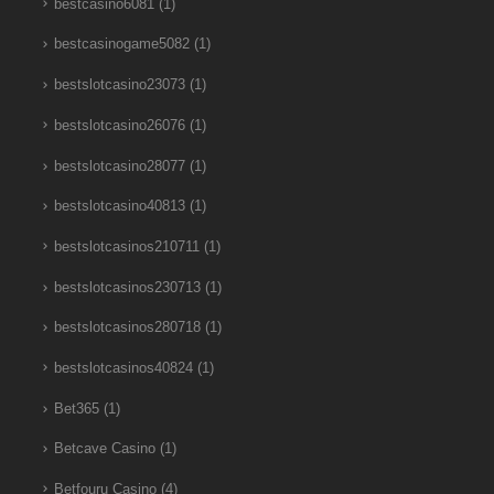
bestcasino6081
(1)
bestcasinogame5082
(1)
bestslotcasino23073
(1)
bestslotcasino26076
(1)
bestslotcasino28077
(1)
bestslotcasino40813
(1)
bestslotcasinos210711
(1)
bestslotcasinos230713
(1)
bestslotcasinos280718
(1)
bestslotcasinos40824
(1)
Bet365
(1)
Betcave Casino
(1)
Betfouru Casino
(4)