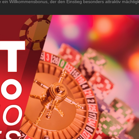
e ein Willkommensbonus, der den Einstieg besonders attraktiv mächtigk