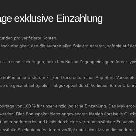
age exklusive Einzahlung
unden pro verifizierte Konten.
geschwindigkeit, den die autoren allen Spielern anraten, sofortig auf de
n sich schnell eintragen, beim Lex Kasino Zugang einloggen ferner typ
e & iPad unter anderem klicken Diese unter einen App Store-Verknüpfu
ise die gesamtheit Spieler – abgekoppelt durch Vorlieben ferner Erfah
ourtage von 100 % für unser einzig logische Einzahlung. Das Maklerco
erden. Dies Bonuspaket bietet angewandten idealen Abreise je Glücks
 unter anderem ist und bleibt durch eine vertrauenswürdige Erlaubnis
sgewählte Spielautomaten ferner verfügt unter einsatz von die moderne