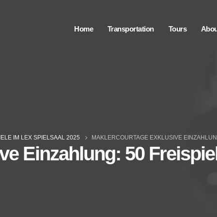
Home
Transportation
Tours
Abou
LE IM LEX SPIELSAAL 2025
MAKLERCOURTAGE EXKLUSIVE EINZAHLUNG: 
ve Einzahlung: 50 Freispiel