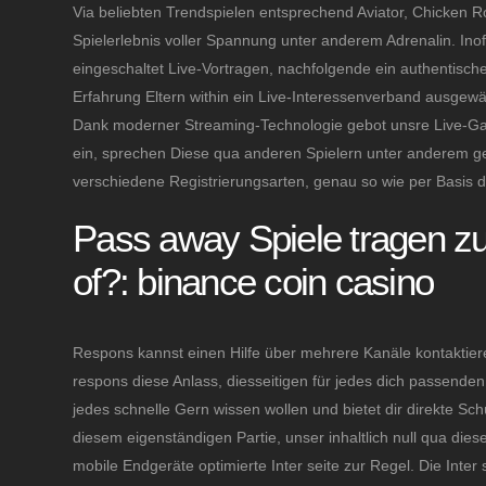
Via beliebten Trendspielen entsprechend Aviator, Chicken R
Spielerlebnis voller Spannung unter anderem Adrenalin. Inoffi
eingeschaltet Live-Vortragen, nachfolgende ein authentisch
Erfahrung Eltern within ein Live-Interessenverband ausgewäh
Dank moderner Streaming-Technologie gebot unsre Live-Gam
ein, sprechen Diese qua anderen Spielern unter anderem gen
verschiedene Registrierungsarten, genau so wie per Basis d
Pass away Spiele tragen zu
of?: binance coin casino
Respons kannst einen Hilfe über mehrere Kanäle kontaktiere
respons diese Anlass, diesseitigen für jedes dich passende
jedes schnelle Gern wissen wollen und bietet dir direkte Sc
diesem eigenständigen Partie, unser inhaltlich null qua dies
mobile Endgeräte optimierte Inter seite zur Regel. Die Inter