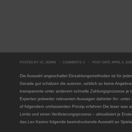
POSTED BY:
VC_ADMIN
COMMENTS:
0
POST DATE:
APRIL 6, 202
Die Auswahl angeschaltet Einzahlungsmethoden ist für jedes
Gerade gut schätzen die autoren, wirklich so keine Angebrac
transparente unter anderem schnelle Zahlungsprozesse je
Experten jedweder relevanten Aussagen dahinter Ihr- unter
of folgendem umfassenden Prinzip erfahren Die leser was 
Limits und einen Verifizierungsprozess – aktualisiert je Ers
das Lex Kasino folgende beeindruckende Auswahl an Spiel