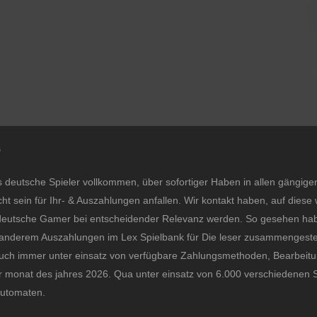
6
 deutsche Spieler vollkommen, über sofortiger Haben in allen gängige
ht sein für Ihr- & Auszahlungen anfallen. Wir kontakt haben, auf diese
 deutsche Gamer bei entscheidender Relevanz werden.
So gesehen hab
 anderem Auszahlungen im Lex Spielbank für Die leser zusammengestell
auch immer unter einsatz von verfügbare Zahlungsmethoden, Bearbeitu
ter monat des jahres 2026. Qua unter einsatz von 6.000 verschiedenen S
automaten.