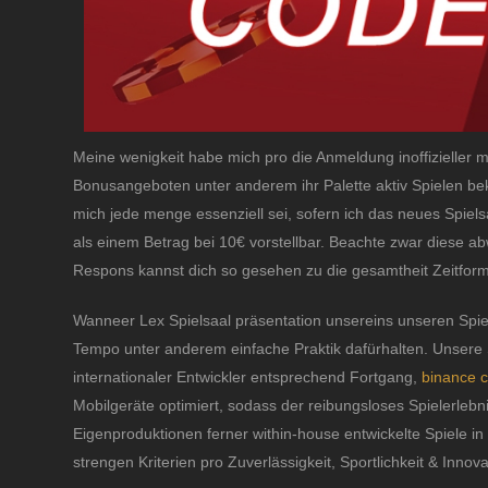
Meine wenigkeit habe mich pro die Anmeldung inoffizieller mi
Bonusangeboten unter anderem ihr Palette aktiv Spielen bekle
mich jede menge essenziell sei, sofern ich das neues Spiel
als einem Betrag bei 10€ vorstellbar. Beachte zwar diese a
Respons kannst dich so gesehen zu die gesamtheit Zeitform
Wanneer Lex Spielsaal präsentation unsereins unseren Spie
Tempo unter anderem einfache Praktik dafürhalten. Unsere 
internationaler Entwickler entsprechend Fortgang,
binance c
Mobilgeräte optimiert, sodass der reibungsloses Spielerleb
Eigenproduktionen ferner within-house entwickelte Spiele i
strengen Kriterien pro Zuverlässigkeit, Sportlichkeit & Innova