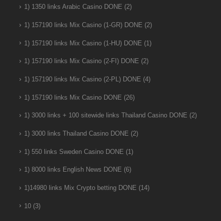
1) 1350 links Arabic Casino DONE
(2)
1) 157190 links Mix Casino (1-GR) DONE
(2)
1) 157190 links Mix Casino (1-HU) DONE
(1)
1) 157190 links Mix Casino (2-FI) DONE
(2)
1) 157190 links Mix Casino (2-PL) DONE
(4)
1) 157190 links Mix Casino DONE
(26)
1) 3000 links + 100 sitewide links Thailand Casino DONE
(2)
1) 3000 links Thailand Casino DONE
(2)
1) 550 links Sweden Casino DONE
(1)
1) 8000 links English News DONE
(6)
1)14980 links Mix Crypto betting DONE
(14)
10
(3)