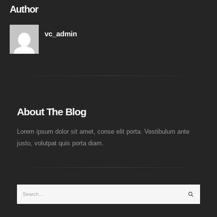
Author
vc_admin
About The Blog
Lorem ipsum dolor sit amet, conse elit porta. Vestibulum ante
justo, volutpat quis porta diam.