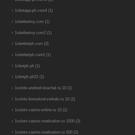
1xbetapp-ph.com4
(1)
1xbetbetmy.com
(1)
1xbetbetmy.com2
(1)
1xbetbetph.com
(3)
1xbetbetph.com2
(1)
1xbetph.ph
(1)
1xbetph.ph22
(1)
1xslots-android-skachat.ru 10
(1)
1xslots-bonuskod-zerkalo.ru 10
(1)
1xslots-casino-online.ru 10
(1)
1xslots-casino.ruralisation.ru 1500
(3)
1xslots-casino.ruralisation.ru 500
(2)