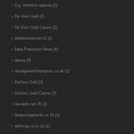
Czy Vermixin wpływa
(1)
Da Vinci Gold
(2)
Da Vinci Gold Casino
(2)
dafabetasia.net c2
(1)
Data Protection News
(6)
dating
(9)
davidpowell-thompson.co.uk
(1)
DaVinci Gold
(3)
DaVinci Gold Casino
(7)
davranis.net 20
(2)
deeprockgalactic.ru 10
(1)
delhicup.co.in c2
(1)