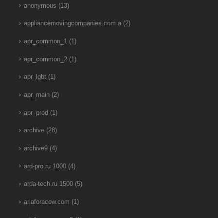
anonymous
(13)
appliancemovingcompanies.com a
(2)
apr_common_1
(1)
apr_common_2
(1)
apr_lgbt
(1)
apr_main
(2)
apr_prod
(1)
archive
(28)
archive9
(4)
ard-pro.ru 1000
(4)
arda-tech.ru 1500
(5)
ariaforacow.com
(1)