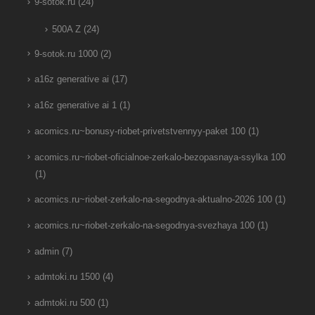
9-sotok.ru
(24)
500A Z
(24)
9-sotok.ru 1000
(2)
a16z generative ai
(17)
a16z generative ai 1
(1)
acomics.ru~bonusy-riobet-privetstvennyy-paket 100
(1)
acomics.ru~riobet-oficialnoe-zerkalo-bezopasnaya-ssylka 100
(1)
acomics.ru~riobet-zerkalo-na-segodnya-aktualno-2026 100
(1)
acomics.ru~riobet-zerkalo-na-segodnya-svezhaya 100
(1)
admin
(7)
admtoki.ru 1500
(4)
admtoki.ru 500
(1)