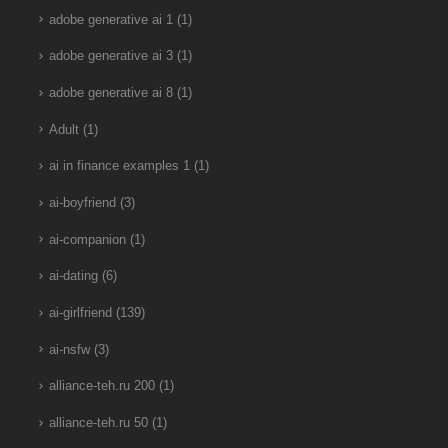
adobe generative ai 1
(1)
adobe generative ai 3
(1)
adobe generative ai 8
(1)
Adult
(1)
ai in finance examples 1
(1)
ai-boyfriend
(3)
ai-companion
(1)
ai-dating
(6)
ai-girlfriend
(139)
ai-nsfw
(3)
alliance-teh.ru 200
(1)
alliance-teh.ru 50
(1)