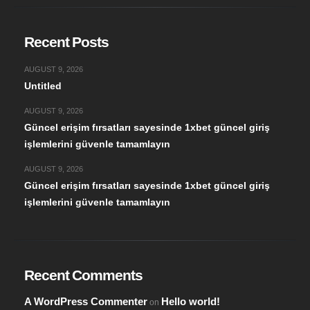
Recent Posts
AUGUST 9, 2026
Untitled
AUGUST 9, 2026
Güncel erişim fırsatları sayesinde 1xbet güncel giriş
işlemlerini güvenle tamamlayın
AUGUST 9, 2026
Güncel erişim fırsatları sayesinde 1xbet güncel giriş
işlemlerini güvenle tamamlayın
Recent Comments
A WordPress Commenter
Hello world!
on