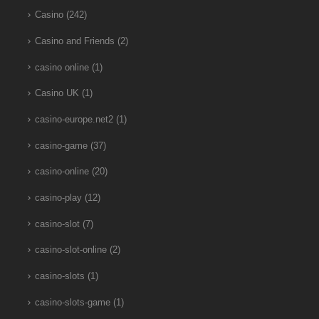
Casino
(242)
Casino and Friends
(2)
casino online
(1)
Casino UK
(1)
casino-europe.net2
(1)
casino-game
(37)
casino-online
(20)
casino-play
(12)
casino-slot
(7)
casino-slot-online
(2)
casino-slots
(1)
casino-slots-game
(1)