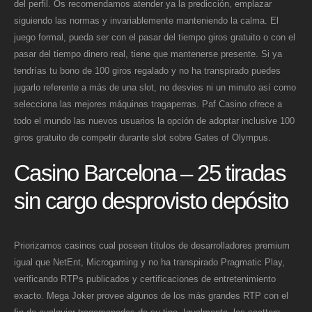
del perfil. Os recomendamos atender ya la predicción, emplazar
siguiendo las normas y invariablemente manteniendo la calma. El
juego formal, pueda ser con el pasar del tiempo giros gratuito o con el
pasar del tiempo dinero real, tiene que mantenerse presente. Si ya
tendrí­as tu bono de 100 giros regalado y no ha transpirado puedes
jugarlo referente a más de una slot, no desvies ni un minuto así­ como
selecciona las mejores máquinas tragaperras. Paf Casino ofrece a
todo el mundo las nuevos usuarios la opción de adoptar inclusive 100
giros gratuito de competir durante slot sobre Gates of Olympus.
Casino Barcelona – 25 tiradas
sin cargo desprovisto depósito
Priorizamos casinos cual poseen títulos de desarrolladores premium
igual que NetEnt, Microgaming y no ha transpirado Pragmatic Play,
verificando RTPs publicados y certificaciones de entretenimiento
exacto. Mega Joker provee algunos de los más grandes RTP con el