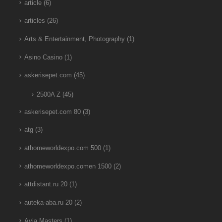
article
(6)
articles
(26)
Arts & Entertainment, Photography
(1)
Asino Casino
(1)
askerisepet.com
(45)
2500A Z
(45)
askerisepet.com 80
(3)
atg
(3)
athomeworldexpo.com 500
(1)
athomeworldexpo.comen 1500
(2)
attdistant.ru 20
(1)
auteka-aba.ru 20
(2)
Avia Masters
(1)