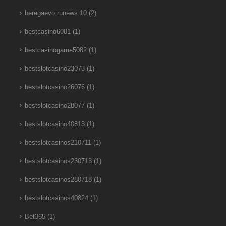
beregaevo.runews 10
(2)
bestcasino6081
(1)
bestcasinogame5082
(1)
bestslotcasino23073
(1)
bestslotcasino26076
(1)
bestslotcasino28077
(1)
bestslotcasino40813
(1)
bestslotcasinos210711
(1)
bestslotcasinos230713
(1)
bestslotcasinos280718
(1)
bestslotcasinos40824
(1)
Bet365
(1)