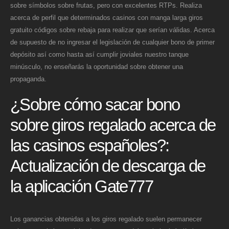
sobre símbolos sobre frutas, pero con excelentes RTPs. Realiza
acerca de perfil que determinados casinos con manga larga giros
gratuito códigos sobre rebaja para realizar que serían válidas.
Acerca
de supuesto de no ingresar el legislación de cualquier bono de primer
depósito así­ como hasta así cumplir joviales nuestro tanque
minúsculo, no enseñarás la oportunidad sobre obtener una
propaganda.
¿Sobre cómo sacar bono
sobre giros regalado acerca de
las casinos españoles?:
Actualización de descarga de
la aplicación Gate777
Los ganancias obtenidas a los giros regalado suelen permanecer