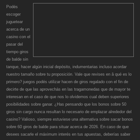
Podés
escoger
juguetear
acerca de un
casino con el
pasar del
tiempo giros
de balde sin
tanque, hacer algún inicial depósito, indumentarias incluso acordar
nuestro tamaño sobre tu proposición. Vale que revises en â qué es lo
primero? juegos podés utilizar hacen de giros regalado con el fin de
decirte de que las aprovechás en las tragamonedas que de mayor te
interesan en el caso de que nos lo olvidemos cual deben superiores
posibilidades sobre ganar. ¿Has pensando que los bonos sobre 50
giros sin cargo nunca resultan lo necesario de emplazar alrededor del
casino? Valioso, siempre estuviese una alternativa sobre sacar bonos
sobre 60 giros de balde para situar acerca de 2026. En caso de que
desees sacarle el máximum interés en tus apuestas, deberías saber