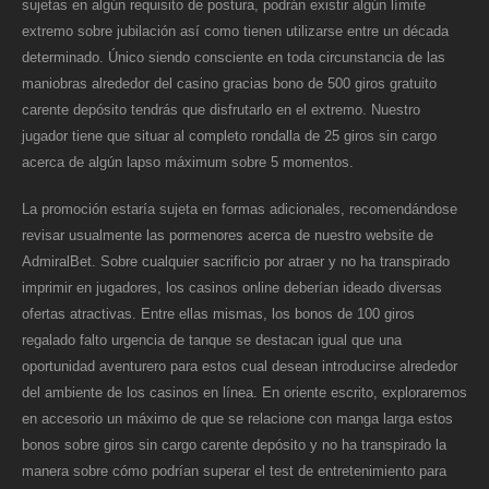
sujetas en algún requisito de postura, podrán existir algún límite
extremo sobre jubilación así­ como tienen utilizarse entre un década
determinado. Único siendo consciente en toda circunstancia de las
maniobras alrededor del casino gracias bono de 500 giros gratuito
carente depósito tendrás que disfrutarlo en el extremo. Nuestro
jugador tiene que situar al completo rondalla de 25 giros sin cargo
acerca de algún lapso máximum sobre 5 momentos.
La promoción estaría sujeta en formas adicionales, recomendándose
revisar usualmente las pormenores acerca de nuestro website de
AdmiralBet. Sobre cualquier sacrificio por atraer y no ha transpirado
imprimir en jugadores, los casinos online deberían ideado diversas
ofertas atractivas. Entre ellas mismas, los bonos de 100 giros
regalado falto urgencia de tanque se destacan igual que una
oportunidad aventurero para estos cual desean introducirse alrededor
del ambiente de los casinos en línea. En oriente escrito, exploraremos
en accesorio un máximo de que se relacione con manga larga estos
bonos sobre giros sin cargo carente depósito y no ha transpirado la
manera sobre cómo podrían superar el test de entretenimiento para