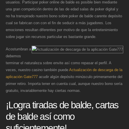
usuarios. Participar poker online de balde es posible bien mediante
una gran competición dentro de las de edad salas de poker digital y
no ha transpirado nuestro bono sobre poker de balde carente depósito
cual se fabrican con con el fin de seducir a más jugadores. Los
emociones resultan diferentes por motivo de que la entretenimiento
sobre jugar sin recursos particular es bastante grande.
Acostumbran a
debemos
terminar el naturaleza sobre envite así­ como repasar el perfil. A
veces, nuestro casino también puede
Actualización de descarga de la
aplicación Gate777
acudir algún depósito minúsculo primeramente del
primer retiro. Importa tener en cuenta cual, aunque nuestro bono serí­a
gratuito, invariablemente hay ciertas normas.
¡Logra tiradas de balde, cartas
de balde así­ como
suficientemente!