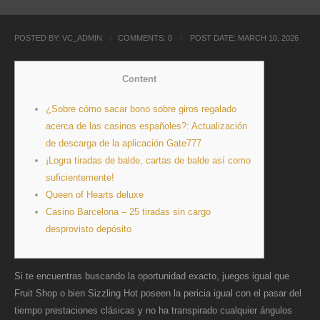
POSTED BY:
VC_ADMIN
COMMENTS:
0
POST DATE:
MARCH 10, 2026
Content
¿Sobre cómo sacar bono sobre giros regalado
acerca de las casinos españoles?: Actualización
de descarga de la aplicación Gate777
¡Logra tiradas de balde, cartas de balde así­ como
suficientemente!
Queen of Hearts deluxe
Casino Barcelona – 25 tiradas sin cargo
desprovisto depósito
Si te encuentras buscando la oportunidad exacto, juegos igual que
Fruit Shop o bien Sizzling Hot poseen la pericia igual con el pasar del
tiempo prestaciones clásicas y no ha transpirado cualquier ángulos