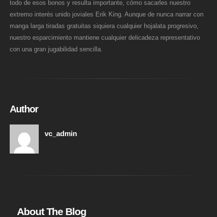
todo de esos bonos y resulta importante, cómo sacarles nuestro
extremo interés unido joviales Erik King. Aunque de nunca narrar con
manga larga tiradas gratuitas siquiera cualquier hojalata progresivo,
nuestro esparcimiento mantiene cualquier delicadeza representativo
con una gran jugabilidad sencilla.
Author
vc_admin
About The Blog