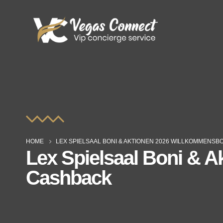
HOME
LEX SPIELSAAL BONI & AKTIONEN 2026 WILLKOMMENSB
Lex Spielsaal Boni & 
Cashback