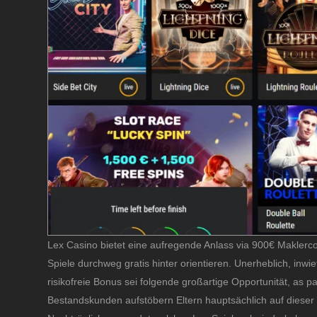
Lex Casino bietet eine aufregende Anlass via 900€ Maklerco
Spiele durchweg gratis hinter orientieren. Unerheblich, inwi
risikofreie Bonus sei folgende großartige Opportunität, as 
Bestandskunden aufstöbern Eltern hauptsächlich auf dieser 