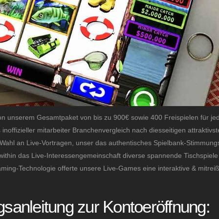
von unserem Gesamtpaket von bis zu 900€ sowie 400 Freispielen für jed
noffizieller mitarbeiter Branchenvergleich nach diesseitigen attraktivs
ge Wahl an Live-Vortragen, unser das authentisches Spielbank-Stimmung
r within das Live-Interessengemeinschaft diverse spannende Tischspiel
ming-Technologie offerte unsere Live-Games eine interaktive & mitrei
ngsanleitung zur Kontoeröffnung: