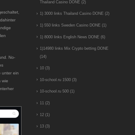
Thailand Casino DONE
(2)
eschaltet,
1) 3000 links Thailand Casino DONE
(2)
 dahinter
1) 550 links Sweden Casino DONE
(1)
ändige
len
1) 8000 links English News DONE
(6)
1)14980 links Mix Crypto betting DONE
(14)
und. No-
es
10
(3)
 unter ein
10-school.ru 1500
(3)
n wie
interher
10-school.ru 500
(1)
11
(2)
12
(1)
13
(3)