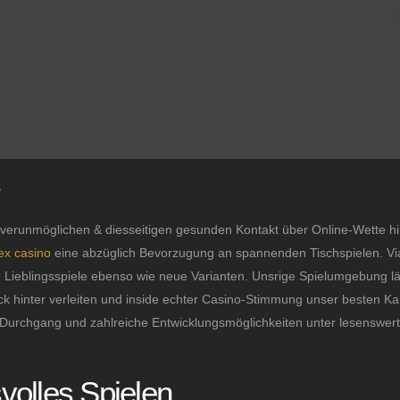
6
runmöglichen & diesseitigen gesunden Kontakt über Online-Wette hin
lex casino
eine abzüglich Bevorzugung an spannenden Tischspielen. V
e Lieblingsspiele ebenso wie neue Varianten.
Unsrige Spielumgebung lä
ück hinter verleiten und inside echter Casino-Stimmung unser besten Ka
s Durchgang und zahlreiche Entwicklungsmöglichkeiten unter lesenswer
volles Spielen