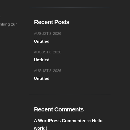
r
Recent Posts
ahlung zur
AUGUST 8, 2026
Untitled
AUGUST 8, 2026
Untitled
AUGUST 8, 2026
Untitled
n
Recent Comments
A WordPress Commenter
Hello
on
world!