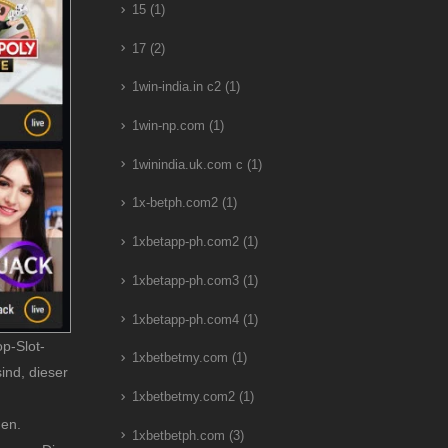
15
(1)
17
(2)
1win-india.in c2
(1)
1win-np.com
(1)
1winindia.uk.com c
(1)
1x-betph.com2
(1)
1xbetapp-ph.com2
(1)
1xbetapp-ph.com3
(1)
1xbetapp-ph.com4
(1)
p-Slot-
1xbetbetmy.com
(1)
ind, dieser
1xbetbetmy.com2
(1)
gen.
1xbetbetph.com
(3)