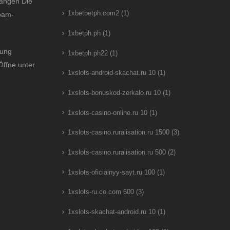
Fangen Die
1xbetbetph.com2
(1)
Spam-
1xbetph.ph
(1)
dung
1xbetph.ph22
(1)
Öffne unter
1xslots-android-skachat.ru 10
(1)
1xslots-bonuskod-zerkalo.ru 10
(1)
1xslots-casino-online.ru 10
(1)
1xslots-casino.ruralisation.ru 1500
(3)
1xslots-casino.ruralisation.ru 500
(2)
1xslots-oficialnyy-sayt.ru 100
(1)
1xslots-ru.co.com 600
(3)
1xslots-skachat-android.ru 10
(1)