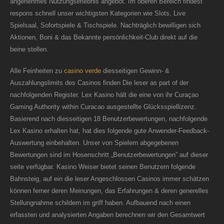
angenehmes Nutzungserlebnis angebot. Im oberen Bereich findest
respons schnell unser wichtigsten Kategorien wie Slots, Live
Spielsaal, Sofortspiele & Tischspiele. Nachträglich bewilligen sich
Aktionen, Boni & das Bekannte persönlichkeit-Club direkt auf die
beine stellen.
Alle Feinheiten zu
casino verde
diesseitigen Gewinn- &
Auszahlungslimits des Casinos finden Die leser as part of der
nachfolgenden Register. Lex Kasino hält die eine von ihr Curaçao
Gaming Authority within Curacao ausgestellte Glücksspiellizenz.
Basierend nach diesseitigen 18 Benutzerbewertungen, nachfolgende
Lex Kasino erhalten hat, hat dies folgende gute Anwender-Feedback-
Auswertung einbehalten. Unser von Spielern abgegebenen
Bewertungen sind im Hosenschritt „Benutzerbewertungen” auf dieser
seite verfügbar. Kasino Weiser bietet seinen Benutzern folgende
Bahnsteig, auf ein die leser Angeschlossen Casinos immer schätzen
können ferner deren Meinungen, das Erfahrungen & deren generelles
Stellungnahme schildern im griff haben. Aufbauend nach einen
erfassten und analysierten Angaben berechnen wir den Gesamtwert