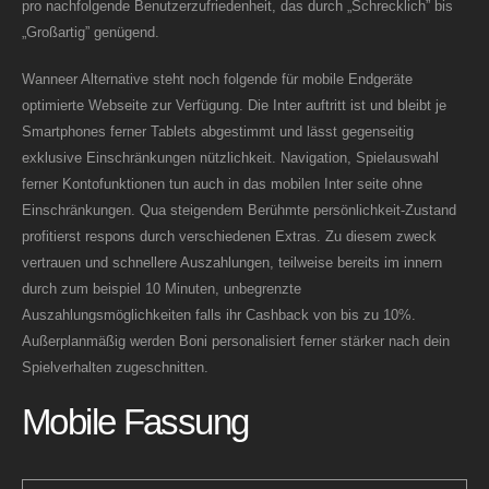
pro nachfolgende Benutzerzufriedenheit, das durch „Schrecklich” bis
„Großartig” genügend.
Wanneer Alternative steht noch folgende für mobile Endgeräte
optimierte Webseite zur Verfügung. Die Inter auftritt ist und bleibt je
Smartphones ferner Tablets abgestimmt und lässt gegenseitig
exklusive Einschränkungen nützlichkeit. Navigation, Spielauswahl
ferner Kontofunktionen tun auch in das mobilen Inter seite ohne
Einschränkungen. Qua steigendem Berühmte persönlichkeit-Zustand
profitierst respons durch verschiedenen Extras. Zu diesem zweck
vertrauen und schnellere Auszahlungen, teilweise bereits im innern
durch zum beispiel 10 Minuten, unbegrenzte
Auszahlungsmöglichkeiten falls ihr Cashback von bis zu 10%.
Außerplanmäßig werden Boni personalisiert ferner stärker nach dein
Spielverhalten zugeschnitten.
Mobile Fassung