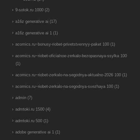
9-sotok.ru 1000
(2)
a16z generative ai
(17)
a16z generative ai 1
(1)
acomics.ru~bonusy-riobet-privetstvennyy-paket 100
(1)
acomics.ru~riobet-oficialnoe-zerkalo-bezopasnaya-ssylka 100
(1)
acomics.ru~riobet-zerkalo-na-segodnya-aktualno-2026 100
(1)
acomics.ru~riobet-zerkalo-na-segodnya-svezhaya 100
(1)
admin
(7)
admtoki.ru 1500
(4)
admtoki.ru 500
(1)
adobe generative ai 1
(1)