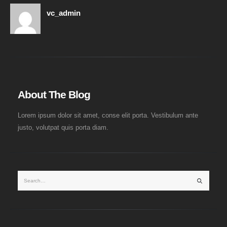
vc_admin
About The Blog
Lorem ipsum dolor sit amet, conse elit porta. Vestibulum ante
justo, volutpat quis porta diam.