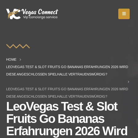
HOME
LEOVEGAS TEST & SLOT FRUITS GO BANANAS ERFAHRUNGEN 2026 WIRD
DIESE ANGESCHLOSSEN SPIELHALLE VERTRAUENSWÜRDIG?
LEOVEGAS TEST & SLOT FRUITS GO BANANAS ERFAHRUNGEN 2026 WIRD
DIESE ANGESCHLOSSEN SPIELHALLE VERTRAUENSWÜRDIG?
LeoVegas Test & Slot
Fruits Go Bananas
Erfahrungen 2026 Wird