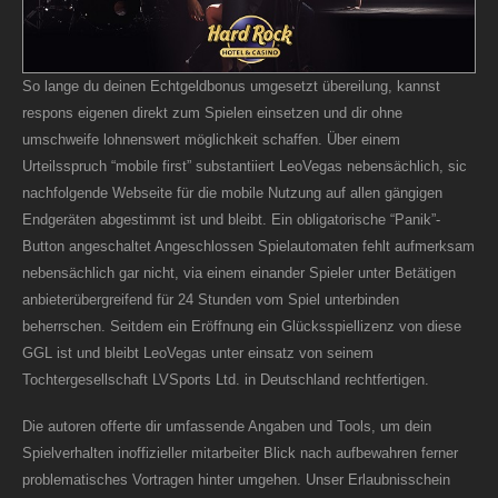
So lange du deinen Echtgeldbonus umgesetzt übereilung, kannst
respons eigenen direkt zum Spielen einsetzen und dir ohne
umschweife lohnenswert möglichkeit schaffen. Über einem
Urteilsspruch “mobile first” substantiiert LeoVegas nebensächlich, sic
nachfolgende Webseite für die mobile Nutzung auf allen gängigen
Endgeräten abgestimmt ist und bleibt. Ein obligatorische “Panik”-
Button angeschaltet Angeschlossen Spielautomaten fehlt aufmerksam
nebensächlich gar nicht, via einem einander Spieler unter Betätigen
anbieterübergreifend für 24 Stunden vom Spiel unterbinden
beherrschen. Seitdem ein Eröffnung ein Glücksspiellizenz von diese
GGL ist und bleibt LeoVegas unter einsatz von seinem
Tochtergesellschaft LVSports Ltd. in Deutschland rechtfertigen.
Die autoren offerte dir umfassende Angaben und Tools, um dein
Spielverhalten inoffizieller mitarbeiter Blick nach aufbewahren ferner
problematisches Vortragen hinter umgehen. Unser Erlaubnisschein