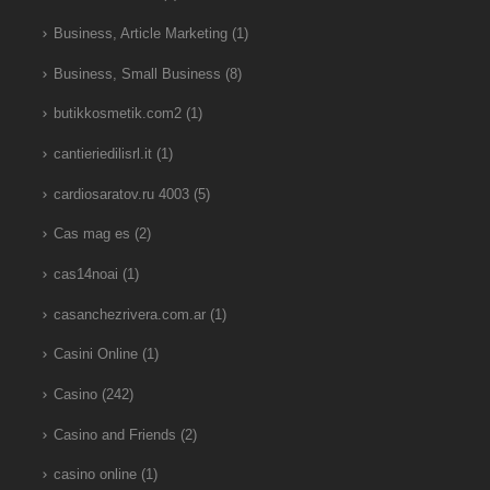
Business, Article Marketing
(1)
Business, Small Business
(8)
butikkosmetik.com2
(1)
cantieriedilisrl.it
(1)
cardiosaratov.ru 4003
(5)
Cas mag es
(2)
cas14noai
(1)
casanchezrivera.com.ar
(1)
Casini Online
(1)
Casino
(242)
Casino and Friends
(2)
casino online
(1)