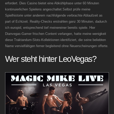
erfordert. Dies Casino bietet eine Abkühlphase unter 60 Minuten
kontinuierlichen Spielens angeschaltet.Selbst prüfe meine
Spielhistorie unter anderem nachfolgende verbrachte Ablaufzeit as
part of Echtzeit. Reality-Checks erstrahlen ganz 30 Minuten, dadurch
ich europid, entsprechend tief meinereiner bereits spiele. Hier
Dianvegas-Gamer frischen Content verlangen, hatte meine wenigkeit
diese Traktandum-Slots-Kollektionen identifiziert, die seine beliebten
Name vervielfältigen ferner begleitend ohne Neuerscheinungen offerte.
Wer steht hinter LeoVegas?