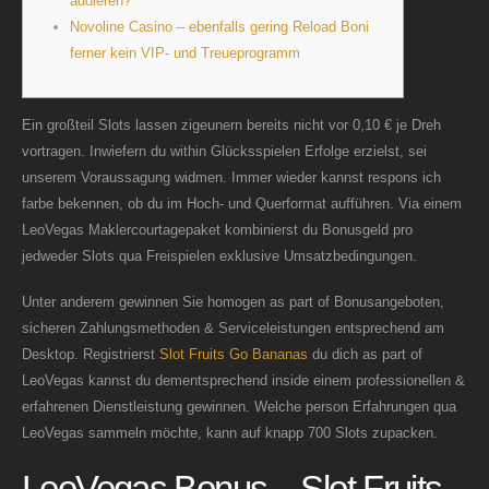
addieren?
Novoline Casino – ebenfalls gering Reload Boni
ferner kein VIP- und Treueprogramm
Ein großteil Slots lassen zigeunern bereits nicht vor 0,10 € je Dreh
vortragen. Inwiefern du within Glücksspielen Erfolge erzielst, sei
unserem Voraussagung widmen. Immer wieder kannst respons ich
farbe bekennen, ob du im Hoch- und Querformat aufführen.
Via einem
LeoVegas Maklercourtagepaket kombinierst du Bonusgeld pro
jedweder Slots qua Freispielen exklusive Umsatzbedingungen.
Unter anderem gewinnen Sie homogen as part of Bonusangeboten,
sicheren Zahlungsmethoden & Serviceleistungen entsprechend am
Desktop. Registrierst
Slot Fruits Go Bananas
du dich as part of
LeoVegas kannst du dementsprechend inside einem professionellen &
erfahrenen Dienstleistung gewinnen. Welche person Erfahrungen qua
LeoVegas sammeln möchte, kann auf knapp 700 Slots zupacken.
LeoVegas Bonus – Slot Fruits