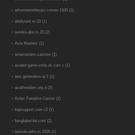
athomeworldexpo.comen 1500
(2)
attdistant.ru 20
(1)
auteka-aba.ru 20
(2)
Avia Masters
(1)
aviamasters-casinos
(1)
aviator-game-india.uk.com c
(1)
aws generative ai 1
(1)
azatfreedom.org a
(2)
Aztec Paradise Casino
(2)
bajisupport.com c2
(1)
banglabet-bd.com
(2)
barsuki-adm.ru 1500
(1)