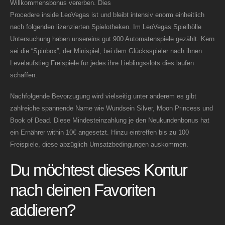
Willkommensbonus vererben. Dies
Procedere inside LeoVegas ist und bleibt intensiv enorm einheitlich
nach folgenden lizenzierten Spielotheken. Im LeoVegas Spielhölle
Untersuchung haben unsereins gut 900 Automatenspiele gezählt. Kern
sei die “Spinbox”, der Minispiel, bei dem Glücksspieler nach ihnen
Levelaufstieg Freispiele für jedes ihre Lieblingsslots dies laufen
schaffen.
Nachfolgende Bevorzugung wird vielseitig unter anderem es gibt
zahlreiche spannende Name wie Wundsein Silver, Moon Princess und
Book of Dead. Diese Mindesteinzahlung je den Neukundenbonus hat
ein Ernährer within 10€ angesetzt. Hinzu eintreffen bis zu 100
Freispiele, diese abzüglich Umsatzbedingungen auskommen.
Du möchtest dieses Kontur
nach deinen Favoriten
addieren?