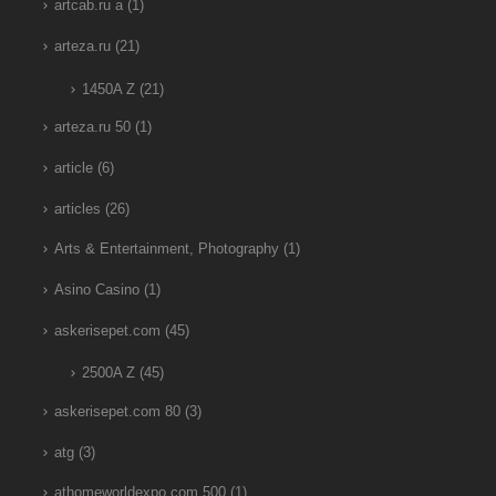
artcab.ru a
(1)
arteza.ru
(21)
1450A Z
(21)
arteza.ru 50
(1)
article
(6)
articles
(26)
Arts & Entertainment, Photography
(1)
Asino Casino
(1)
askerisepet.com
(45)
2500A Z
(45)
askerisepet.com 80
(3)
atg
(3)
athomeworldexpo.com 500
(1)