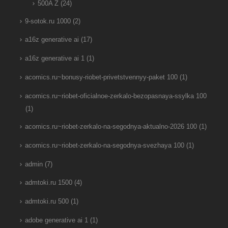
500A Z
(24)
9-sotok.ru 1000
(2)
a16z generative ai
(17)
a16z generative ai 1
(1)
acomics.ru~bonusy-riobet-privetstvennyy-paket 100
(1)
acomics.ru~riobet-oficialnoe-zerkalo-bezopasnaya-ssylka 100
(1)
acomics.ru~riobet-zerkalo-na-segodnya-aktualno-2026 100
(1)
acomics.ru~riobet-zerkalo-na-segodnya-svezhaya 100
(1)
admin
(7)
admtoki.ru 1500
(4)
admtoki.ru 500
(1)
adobe generative ai 1
(1)