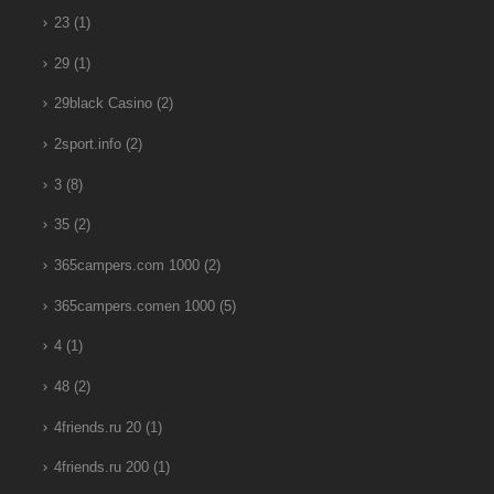
23
(1)
29
(1)
29black Casino
(2)
2sport.info
(2)
3
(8)
35
(2)
365campers.com 1000
(2)
365campers.comen 1000
(5)
4
(1)
48
(2)
4friends.ru 20
(1)
4friends.ru 200
(1)