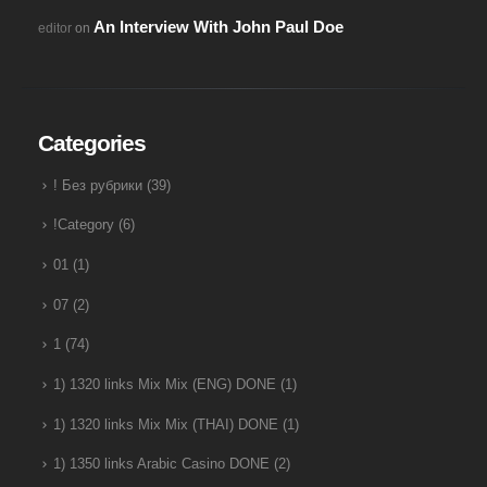
An Interview With John Paul Doe
editor
on
Categories
! Без рубрики
(39)
!Category
(6)
01
(1)
07
(2)
1
(74)
1) 1320 links Mix Mix (ENG) DONE
(1)
1) 1320 links Mix Mix (THAI) DONE
(1)
1) 1350 links Arabic Casino DONE
(2)