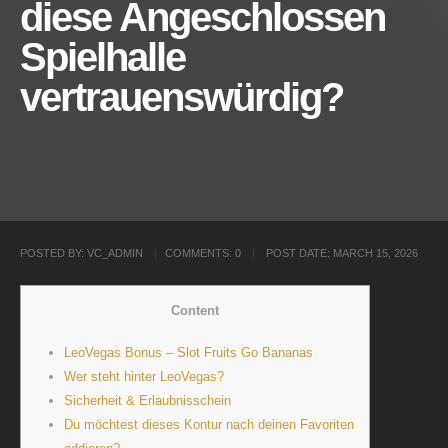
diese Angeschlossen
Spielhalle
vertrauenswürdig?
POSTED BY:
VC_ADMIN
COMMENTS:
0
POST DATE:
MARCH 15, 2026
Content
LeoVegas Bonus – Slot Fruits Go Bananas
Wer steht hinter LeoVegas?
Sicherheit & Erlaubnisschein
Du möchtest dieses Kontur nach deinen Favoriten