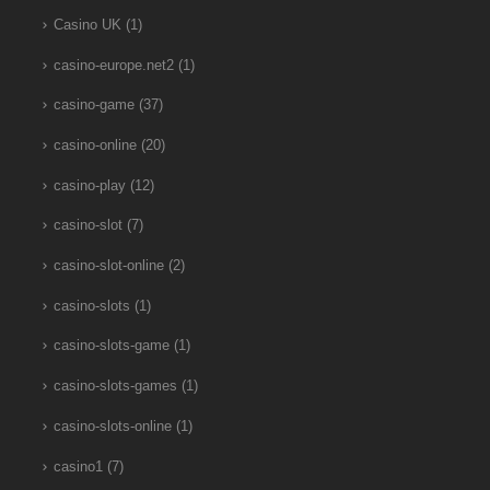
Casino UK
(1)
casino-europe.net2
(1)
casino-game
(37)
casino-online
(20)
casino-play
(12)
casino-slot
(7)
casino-slot-online
(2)
casino-slots
(1)
casino-slots-game
(1)
casino-slots-games
(1)
casino-slots-online
(1)
casino1
(7)