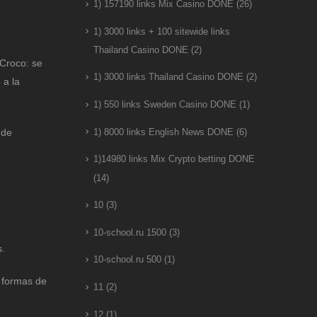
1) 157190 links Mix Casino DONE
(26)
1) 3000 links + 100 sitewide links
Thailand Casino DONE
(2)
 Croco: se
1) 3000 links Thailand Casino DONE
(2)
 a la
1) 550 links Sweden Casino DONE
(1)
 de
1) 8000 links English News DONE
(6)
1)14980 links Mix Crypto betting DONE
(14)
10
(3)
10-school.ru 1500
(3)
s.
10-school.ru 500
(1)
s formas de
11
(2)
12
(1)