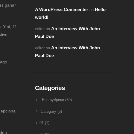
des ganar
A WordPress Commenter
Hello
on
world!
 Y sí, 11
An Interview With John
editor
on
tivo.
Paul Doe
An Interview With John
editor
on
Paul Doe
pago
Categories
! Без рубрики
(39)
cepciona.
!Category
(6)
01
(1)
eden