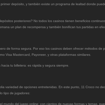
 el primer depósito, y también existe un programa de lealtad donde pue
pósitos posteriores? No todos los casinos tienen beneficios continuos.
semana un plan de recompensa y también bonifican tus partidas en efec
inero de forma segura. Por eso los casinos deben ofrecer métodos de 
omo Visa Mastercard, Payoneer, y otras plataformas similares.
hacia tu billetera: es rápida y segura siempre.
mplia variedad de opciones entretenidas. En este punto, 11 Croco no de
o tipo de jugadores:
del mundo del juego online: con cientos de nuevas formas y temas, pu