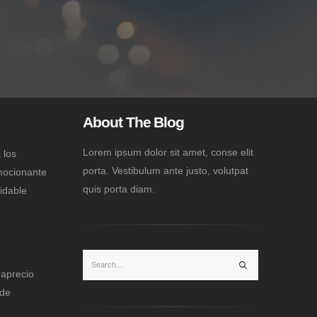
About The Blog
Lorem ipsum dolor sit amet, conse elit
 los
porta. Vestibulum ante justo, volutpat
mocionante
quis porta diam.
vidable
 aprecio
 de