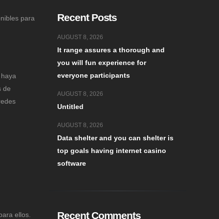
Recent Posts
nibles para
AUGUST 8, 2026
It range assures a thorough and
you will fun experience for
everyone participants
e haya
s de
AUGUST 8, 2026
redes
Untitled
AUGUST 8, 2026
Data shelter and you can shelter is
top goals having internet casino
software
Recent Comments
ara ellos.