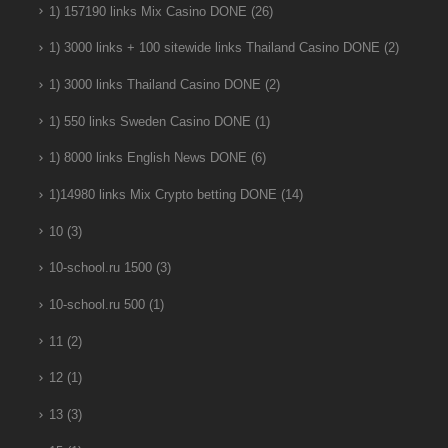
1) 157190 links Mix Casino DONE
(26)
1) 3000 links + 100 sitewide links Thailand Casino DONE
(2)
1) 3000 links Thailand Casino DONE
(2)
1) 550 links Sweden Casino DONE
(1)
1) 8000 links English News DONE
(6)
1)14980 links Mix Crypto betting DONE
(14)
10
(3)
10-school.ru 1500
(3)
10-school.ru 500
(1)
11
(2)
12
(1)
13
(3)