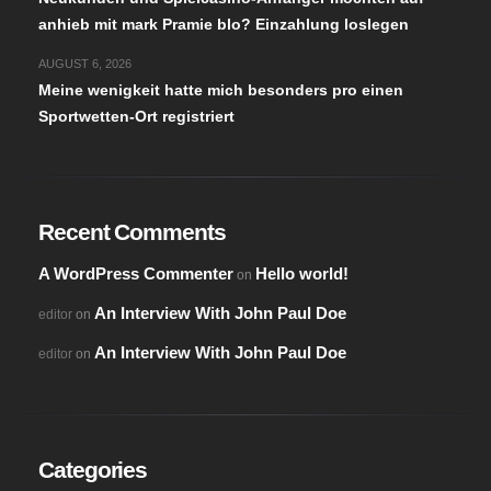
anhieb mit mark Pramie blo? Einzahlung loslegen
AUGUST 6, 2026
Meine wenigkeit hatte mich besonders pro einen
Sportwetten-Ort registriert
Recent Comments
A WordPress Commenter
Hello world!
on
An Interview With John Paul Doe
editor
on
An Interview With John Paul Doe
editor
on
Categories