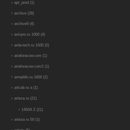
apr_prod
(1)
archive
(28)
archive9
(4)
ard-pro.ru 1000
(4)
arda-tech.ru 1500
(5)
ariaforacow.com
(1)
ariaforacow.com2
(1)
armplitki.ru 1600
(2)
artcab.ru a
(1)
arteza.ru
(21)
1450A Z
(21)
arteza.ru 50
(1)