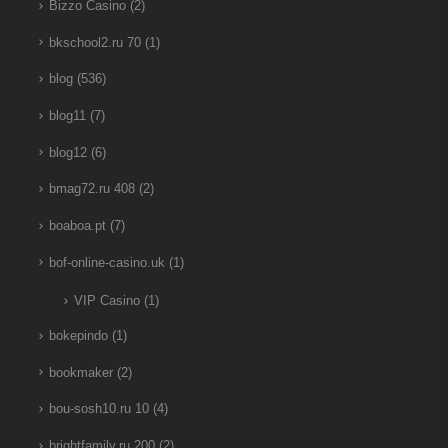
Bizzo Casino
(2)
bkschool2.ru 70
(1)
blog
(536)
blog11
(7)
blog12
(6)
bmag72.ru 408
(2)
boaboa.pt
(7)
bof-online-casino.uk
(1)
VIP Casino
(1)
bokepindo
(1)
bookmaker
(2)
bou-sosh10.ru 10
(4)
brightfamily.ru 200
(2)