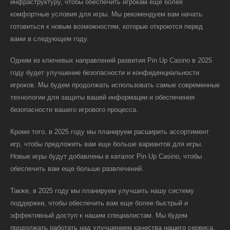
инфраструктуру, чтобы обеспечить игрокам еще более
комфортные условия для игры. Мы рекомендуем вам начать
готовиться к новым возможностям, которые откроются перед
вами в следующем году.
Одним из ключевых направлений развития Pin Up Casino в 2025
году будет улучшение безопасности и конфиденциальности
игроков. Мы будем продолжать использовать самые современные
технологии для защиты вашей информации и обеспечения
безопасности вашего игрового процесса.
Кроме того, в 2025 году мы планируем расширить ассортимент
игр, чтобы предложить вам еще больше вариантов для игры.
Новые игры будут добавлены в каталог Pin Up Casino, чтобы
обеспечить вам еще больше развлечений.
Также, в 2025 году мы планируем улучшить нашу систему
поддержки, чтобы обеспечить вам еще более быстрый и
эффективный доступ к нашим специалистам. Мы будем
продолжать работать над улучшением качества нашего сервиса,