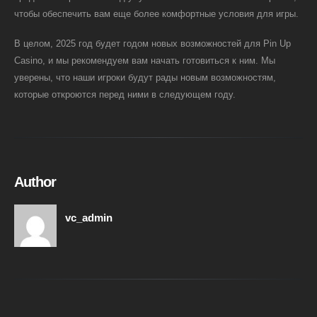
чтобы обеспечить вам еще более комфортные условия для игры.
В целом, 2025 год будет годом новых возможностей для Pin Up
Casino, и мы рекомендуем вам начать готовиться к ним. Мы
уверены, что наши игроки будут рады новым возможностям,
которые откроются перед ними в следующем году.
Author
vc_admin