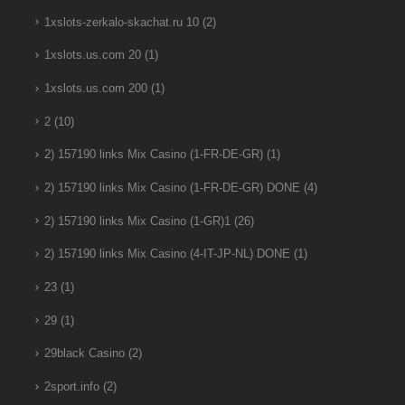
1xslots-zerkalo-skachat.ru 10
(2)
1xslots.us.com 20
(1)
1xslots.us.com 200
(1)
2
(10)
2) 157190 links Mix Casino (1-FR-DE-GR)
(1)
2) 157190 links Mix Casino (1-FR-DE-GR) DONE
(4)
2) 157190 links Mix Casino (1-GR)1
(26)
2) 157190 links Mix Casino (4-IT-JP-NL) DONE
(1)
23
(1)
29
(1)
29black Casino
(2)
2sport.info
(2)