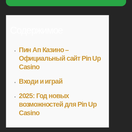
Содержимое
Пин Ап Казино –
Официальный сайт Pin Up
Casino
Входи и играй
2025: Год новых
возможностей для Pin Up
Casino