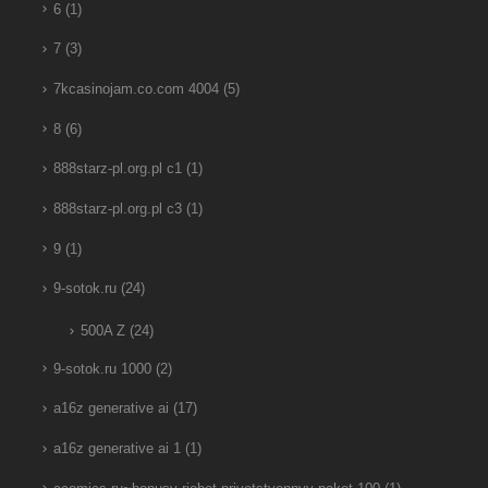
6
(1)
7
(3)
7kcasinojam.co.com 4004
(5)
8
(6)
888starz-pl.org.pl c1
(1)
888starz-pl.org.pl c3
(1)
9
(1)
9-sotok.ru
(24)
500A Z
(24)
9-sotok.ru 1000
(2)
a16z generative ai
(17)
a16z generative ai 1
(1)