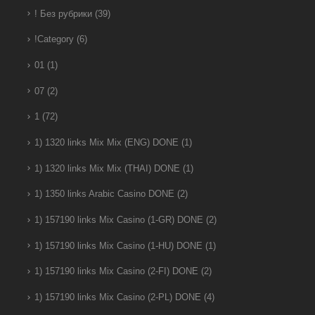
! Без рубрики
(39)
!Category
(6)
01
(1)
07
(2)
1
(72)
1) 1320 links Mix Mix (ENG) DONE
(1)
1) 1320 links Mix Mix (THAI) DONE
(1)
1) 1350 links Arabic Casino DONE
(2)
1) 157190 links Mix Casino (1-GR) DONE
(2)
1) 157190 links Mix Casino (1-HU) DONE
(1)
1) 157190 links Mix Casino (2-FI) DONE
(2)
1) 157190 links Mix Casino (2-PL) DONE
(4)