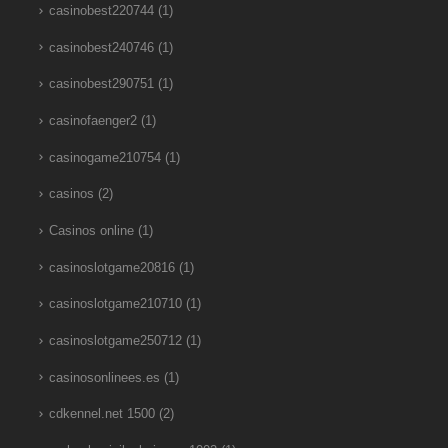
casinobest220744
(1)
casinobest240746
(1)
casinobest290751
(1)
casinofaenger2
(1)
casinogame210754
(1)
casinos
(2)
Casinos online
(1)
casinoslotgame20816
(1)
casinoslotgame210710
(1)
casinoslotgame250712
(1)
casinosonlinees.es
(1)
cdkennel.net 1500
(2)