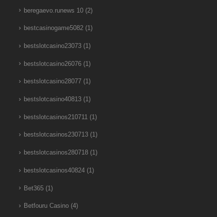
beregaevo.runews 10
(2)
bestcasinogame5082
(1)
bestslotcasino23073
(1)
bestslotcasino26076
(1)
bestslotcasino28077
(1)
bestslotcasino40813
(1)
bestslotcasinos210711
(1)
bestslotcasinos230713
(1)
bestslotcasinos280718
(1)
bestslotcasinos40824
(1)
Bet365
(1)
Betfouru Casino
(4)