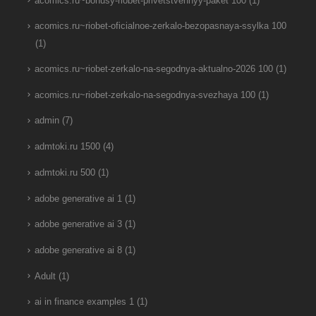
acomics.ru~bonusy-riobet-privetstvennyy-paket 100
(1)
acomics.ru~riobet-oficialnoe-zerkalo-bezopasnaya-ssylka 100
(1)
acomics.ru~riobet-zerkalo-na-segodnya-aktualno-2026 100
(1)
acomics.ru~riobet-zerkalo-na-segodnya-svezhaya 100
(1)
admin
(7)
admtoki.ru 1500
(4)
admtoki.ru 500
(1)
adobe generative ai 1
(1)
adobe generative ai 3
(1)
adobe generative ai 8
(1)
Adult
(1)
ai in finance examples 1
(1)