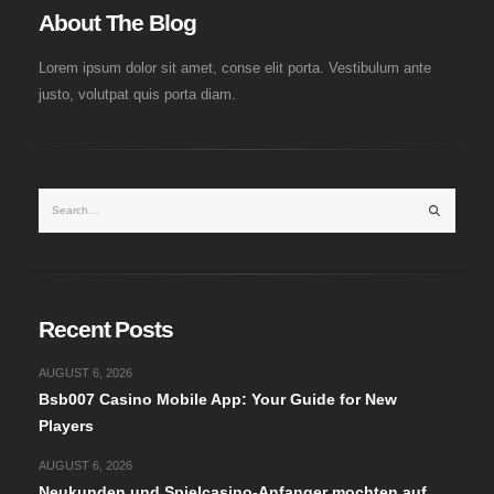
About The Blog
Lorem ipsum dolor sit amet, conse elit porta. Vestibulum ante
justo, volutpat quis porta diam.
Recent Posts
AUGUST 6, 2026
Bsb007 Casino Mobile App: Your Guide for New
Players
AUGUST 6, 2026
Neukunden und Spielcasino-Anfanger mochten auf