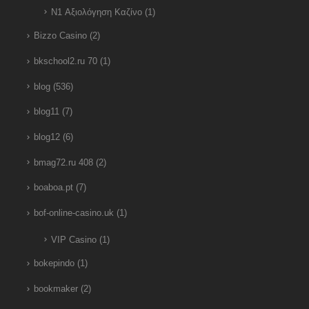
N1 Αξιολόγηση Καζίνο
(1)
Bizzo Casino
(2)
bkschool2.ru 70
(1)
blog
(536)
blog11
(7)
blog12
(6)
bmag72.ru 408
(2)
boaboa.pt
(7)
bof-online-casino.uk
(1)
VIP Casino
(1)
bokepindo
(1)
bookmaker
(2)