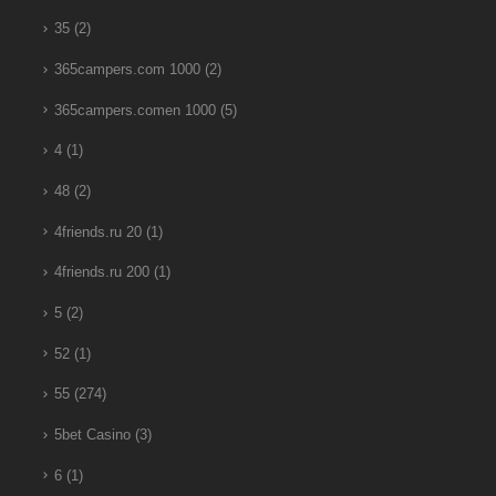
35
(2)
365campers.com 1000
(2)
365campers.comen 1000
(5)
4
(1)
48
(2)
4friends.ru 20
(1)
4friends.ru 200
(1)
5
(2)
52
(1)
55
(274)
5bet Casino
(3)
6
(1)