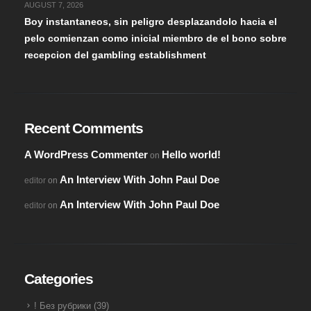
AUGUST 7, 2026
Boy instantaneos, sin peligro desplazandolo hacia el
pelo comienzan como inicial miembro de el bono sobre
recepcion del gambling establishment
Recent Comments
A WordPress Commenter
Hello world!
on
An Interview With John Paul Doe
editor
on
An Interview With John Paul Doe
editor
on
Categories
! Без рубрики
(39)