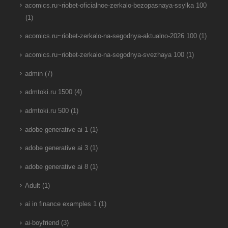
acomics.ru~riobet-oficialnoe-zerkalo-bezopasnaya-ssylka 100
(1)
acomics.ru~riobet-zerkalo-na-segodnya-aktualno-2026 100
(1)
acomics.ru~riobet-zerkalo-na-segodnya-svezhaya 100
(1)
admin
(7)
admtoki.ru 1500
(4)
admtoki.ru 500
(1)
adobe generative ai 1
(1)
adobe generative ai 3
(1)
adobe generative ai 8
(1)
Adult
(1)
ai in finance examples 1
(1)
ai-boyfriend
(3)