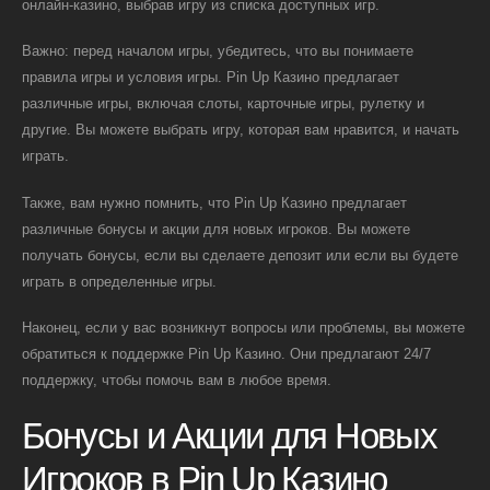
онлайн-казино, выбрав игру из списка доступных игр.
Важно: перед началом игры, убедитесь, что вы понимаете
правила игры и условия игры. Pin Up Казино предлагает
различные игры, включая слоты, карточные игры, рулетку и
другие. Вы можете выбрать игру, которая вам нравится, и начать
играть.
Также, вам нужно помнить, что Pin Up Казино предлагает
различные бонусы и акции для новых игроков. Вы можете
получать бонусы, если вы сделаете депозит или если вы будете
играть в определенные игры.
Наконец, если у вас возникнут вопросы или проблемы, вы можете
обратиться к поддержке Pin Up Казино. Они предлагают 24/7
поддержку, чтобы помочь вам в любое время.
Бонусы и Акции для Новых
Игроков в Pin Up Казино