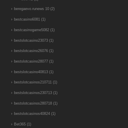
beregaevo.runews 10
(2)
bestcasino6081
(1)
bestcasinogame5082
(1)
bestslotcasino23073
(1)
bestslotcasino26076
(1)
bestslotcasino28077
(1)
bestslotcasino40813
(1)
bestslotcasinos210711
(1)
bestslotcasinos230713
(1)
bestslotcasinos280718
(1)
bestslotcasinos40824
(1)
Bet365
(1)