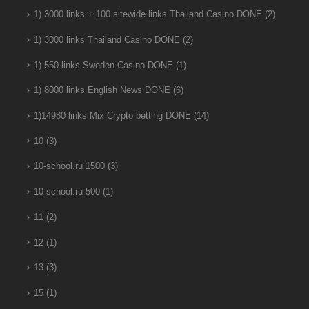
1) 3000 links + 100 sitewide links Thailand Casino DONE
(2)
1) 3000 links Thailand Casino DONE
(2)
1) 550 links Sweden Casino DONE
(1)
1) 8000 links English News DONE
(6)
1)14980 links Mix Crypto betting DONE
(14)
10
(3)
10-school.ru 1500
(3)
10-school.ru 500
(1)
11
(2)
12
(1)
13
(3)
15
(1)