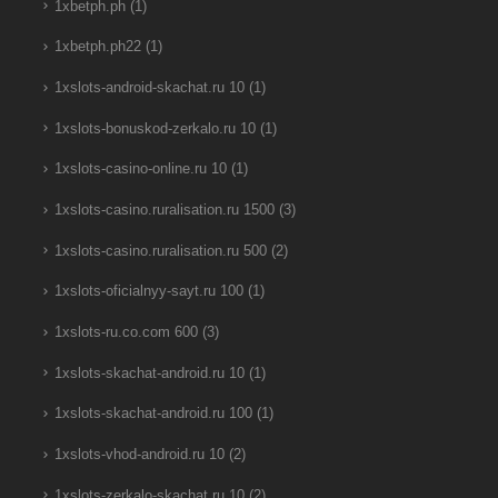
1xbetph.ph
(1)
1xbetph.ph22
(1)
1xslots-android-skachat.ru 10
(1)
1xslots-bonuskod-zerkalo.ru 10
(1)
1xslots-casino-online.ru 10
(1)
1xslots-casino.ruralisation.ru 1500
(3)
1xslots-casino.ruralisation.ru 500
(2)
1xslots-oficialnyy-sayt.ru 100
(1)
1xslots-ru.co.com 600
(3)
1xslots-skachat-android.ru 10
(1)
1xslots-skachat-android.ru 100
(1)
1xslots-vhod-android.ru 10
(2)
1xslots-zerkalo-skachat.ru 10
(2)