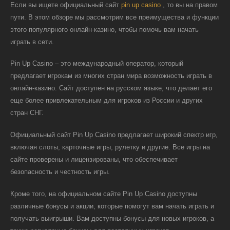
Если вы ищете официальный сайт
pin up casino
, то вы на правом
пути. В этом обзоре мы рассмотрим все преимущества и функции
этого популярного онлайн-казино, чтобы помочь вам начать
играть в сети.
Pin Up Casino – это международный оператор, который
предлагает игрокам из многих стран мира возможность играть в
онлайн-казино. Сайт доступен на русском языке, что делает его
еще более привлекательным для игроков из России и других
стран СНГ.
Официальный сайт Pin Up Casino предлагает широкий спектр игр,
включая слоты, карточные игры, рулетку и другие. Все игры на
сайте проверены и лицензированы, что обеспечивает
безопасность и честность игры.
Кроме того, на официальном сайте Pin Up Casino доступны
различные бонусы и акции, которые помогут вам начать играть и
получать выигрыши. Вам доступны бонусы для новых игроков, а