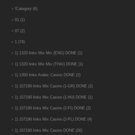
!Category
(6)
01
(1)
07
(2)
1
(74)
1) 1320 links Mix Mix (ENG) DONE
(1)
1) 1320 links Mix Mix (THAI) DONE
(1)
1) 1350 links Arabic Casino DONE
(2)
1) 157190 links Mix Casino (1-GR) DONE
(2)
1) 157190 links Mix Casino (1-HU) DONE
(1)
1) 157190 links Mix Casino (2-FI) DONE
(2)
1) 157190 links Mix Casino (2-PL) DONE
(4)
1) 157190 links Mix Casino DONE
(26)