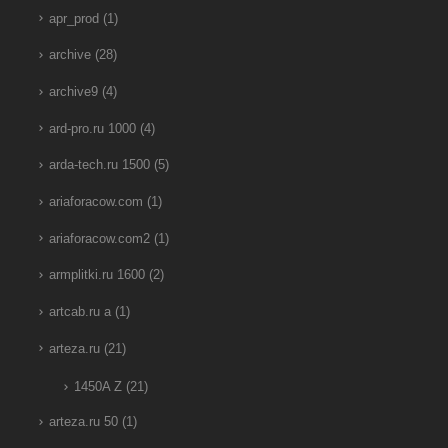
apr_prod
(1)
archive
(28)
archive9
(4)
ard-pro.ru 1000
(4)
arda-tech.ru 1500
(5)
ariaforacow.com
(1)
ariaforacow.com2
(1)
armplitki.ru 1600
(2)
artcab.ru a
(1)
arteza.ru
(21)
1450A Z
(21)
arteza.ru 50
(1)