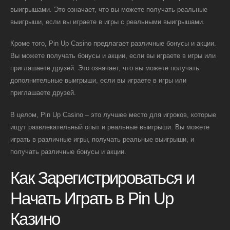
выигрышами. Это означает, что вы можете получать реальные
выигрыши, если вы играете в игры с реальными выигрышами.
Кроме того, Pin Up Casino предлагает различные бонусы и акции.
Вы можете получать бонусы и акции, если вы играете в игры или
приглашаете друзей. Это означает, что вы можете получать
дополнительные выигрыши, если вы играете в игры или
приглашаете друзей.
В целом, Pin Up Casino – это лучшее место для игроков, которые
ищут развлекательный опыт и реальные выигрыши. Вы можете
играть в различные игры, получать реальные выигрыши, и
получать различные бонусы и акции.
Как Зарегистрироваться и
Начать Играть в Pin Up
Казино