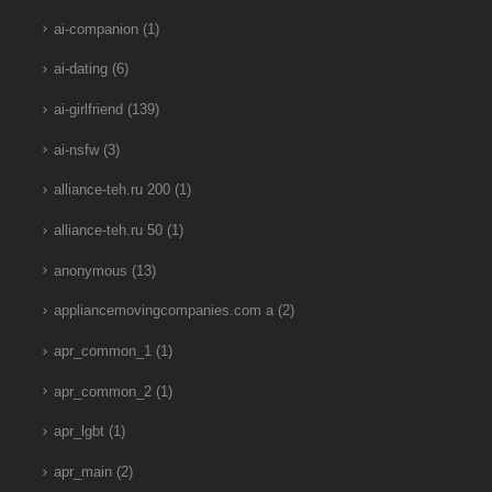
ai-companion
(1)
ai-dating
(6)
ai-girlfriend
(139)
ai-nsfw
(3)
alliance-teh.ru 200
(1)
alliance-teh.ru 50
(1)
anonymous
(13)
appliancemovingcompanies.com a
(2)
apr_common_1
(1)
apr_common_2
(1)
apr_lgbt
(1)
apr_main
(2)