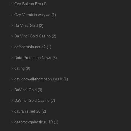
Czy Bullrun Ero
(1)
Czy Vermixin wpływa
(1)
Da Vinci Gold
(2)
Da Vinci Gold Casino
(2)
dafabetasia.net c2
(1)
Data Protection News
(6)
dating
(9)
davidpowell-thompson.co.uk
(1)
DaVinci Gold
(3)
DaVinci Gold Casino
(7)
davranis.net 20
(2)
deeprockgalactic.ru 10
(1)