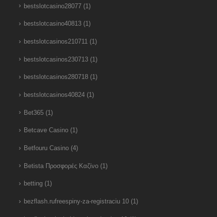
bestslotcasino28077
(1)
bestslotcasino40813
(1)
bestslotcasinos210711
(1)
bestslotcasinos230713
(1)
bestslotcasinos280718
(1)
bestslotcasinos40824
(1)
Bet365
(1)
Betcave Casino
(1)
Betfouru Casino
(4)
Betista Προσφορές Καζίνο
(1)
betting
(1)
bezflash.rufreespiny-za-registraciu 10
(1)