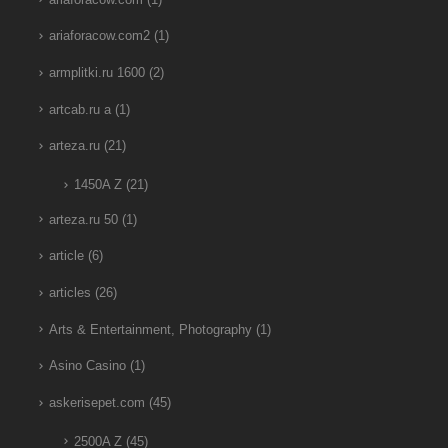
ariaforacow.com2
(1)
armplitki.ru 1600
(2)
artcab.ru a
(1)
arteza.ru
(21)
1450A Z
(21)
arteza.ru 50
(1)
article
(6)
articles
(26)
Arts & Entertainment, Photography
(1)
Asino Casino
(1)
askerisepet.com
(45)
2500A Z
(45)