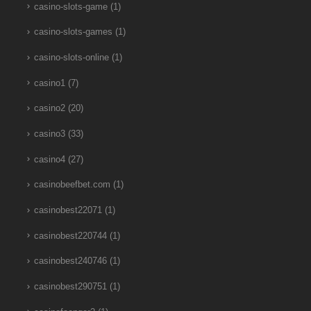
casino-slots-game
(1)
casino-slots-games
(1)
casino-slots-online
(1)
casino1
(7)
casino2
(20)
casino3
(33)
casino4
(27)
casinobeefbet.com
(1)
casinobest22071
(1)
casinobest220744
(1)
casinobest240746
(1)
casinobest290751
(1)