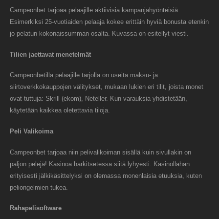
Campeonbet tarjoaa pelaajille aktiivisia kampanjahyönteisiä.
Esimerkiksi 25-vuotiaiden pelaaja kokee erittäin hyviä bonusta etenkin
jo pelatun kokonaissumman osalta. Kuvassa on esitellyt viesti.
Tilien jaettavat menetelmät
Campeonbetilla pelaajille tarjolla on useita maksu- ja
siirtoverkkokauppojen välitykset, mukaan lukien eri tilit, joista monet
ovat tuttuja: Skrill (ekom), Neteller. Kun varauksia yhdistetään,
käytetään kaikkea oletettavia tiloja.
Peli Valikoima
Campeonbet tarjoaa niin pelivalikoiman sisällä kuin sivullakin on
paljon pelejä! Kasinoa harkitsetessa siitä lyhyesti. Kasinollahan
erityisesti jälkikäsittelyksi on olemassa monenlaisia etuuksia, kuten
peliongelmien tukea.
Rahapelisoftware