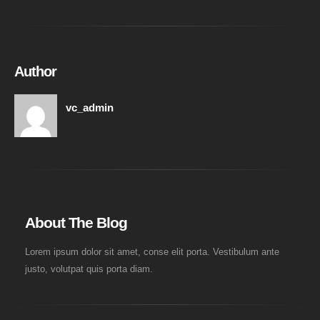
Author
vc_admin
About The Blog
Lorem ipsum dolor sit amet, conse elit porta. Vestibulum ante
justo, volutpat quis porta diam.