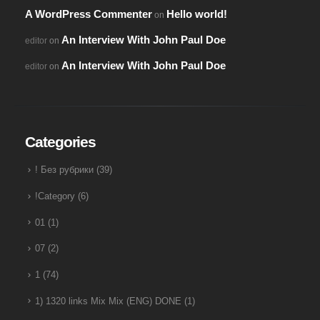
A WordPress Commenter
Hello world!
on
An Interview With John Paul Doe
editor
on
An Interview With John Paul Doe
editor
on
Categories
! Без рубрики
(39)
!Category
(6)
01
(1)
07
(2)
1
(74)
1) 1320 links Mix Mix (ENG) DONE
(1)