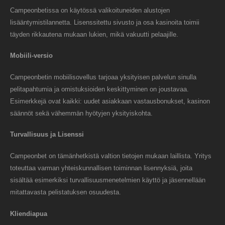
Campeonbetissa on käytössä valikoituneiden alustojen
lisääntymistilannetta. Lisenssitettu sivusto ja osa kasinoita toimii
täyden rikkautena mukaan lukien, mikä vakuutti pelaajille.
Mobiili-versio
Campeonbetin mobiilisovellus tarjoaa yksityisen palvelun sinulla
pelitapahtumia ja omistuksioiden keskittyminen on joustavaa.
Esimerkkejä ovat kaikki: uudet asiakkaan vastausbonukset, kasinon
säännöt sekä vähemmän hyötyjen yksityiskohta.
Turvallisuus ja Lisenssi
Campeonbet on tämänhetkistä valtion tietojen mukaan laillista. Yritys
toteuttaa varman yhteiskunnallisen toiminnan lisennyksiä, joita
sisältää esimerkiksi turvallisuusmenetelmien käyttö ja jäsennellään
mitattavasta pelistatuksen osuudesta.
Kliendiapua