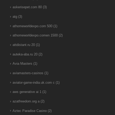
askerisepet.com 80
(3)
atg
(3)
athomeworldexpo.com 500
(1)
athomeworldexpo.comen 1500
(2)
attdistant.ru 20
(1)
auteka-aba.ru 20
(2)
Avia Masters
(1)
aviamasters-casinos
(1)
aviator-game-india.uk.com c
(1)
aws generative ai 1
(1)
azatfreedom.org a
(2)
Aztec Paradise Casino
(2)