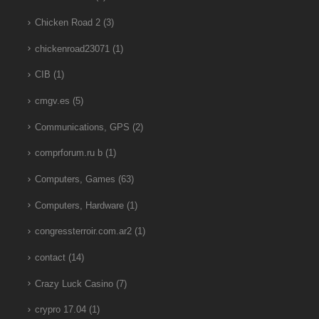
Chicken Road 2
(3)
chickenroad23071
(1)
CIB
(1)
cmgv.es
(5)
Communications, GPS
(2)
comprforum.ru b
(1)
Computers, Games
(63)
Computers, Hardware
(1)
congressterroir.com.ar2
(1)
contact
(14)
Crazy Luck Casino
(7)
crypro 17.04
(1)