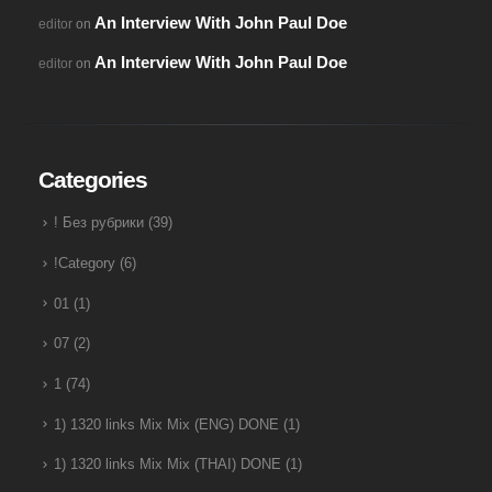
An Interview With John Paul Doe
editor
on
An Interview With John Paul Doe
editor
on
Categories
! Без рубрики
(39)
!Category
(6)
01
(1)
07
(2)
1
(74)
1) 1320 links Mix Mix (ENG) DONE
(1)
1) 1320 links Mix Mix (THAI) DONE
(1)