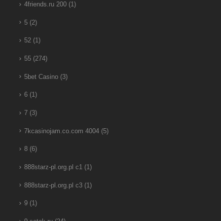
4friends.ru 200
(1)
5
(2)
52
(1)
55
(274)
5bet Casino
(3)
6
(1)
7
(3)
7kcasinojam.co.com 4004
(5)
8
(6)
888starz-pl.org.pl c1
(1)
888starz-pl.org.pl c3
(1)
9
(1)