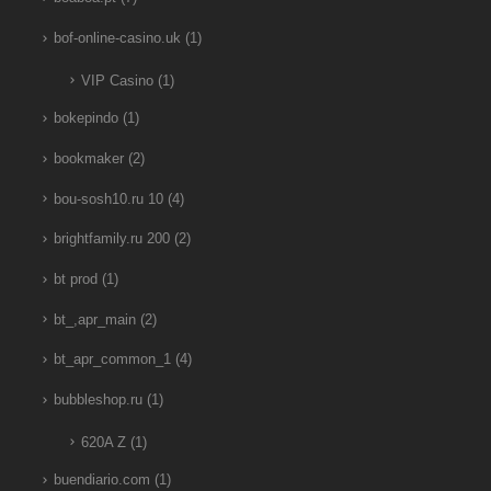
bof-online-casino.uk
(1)
VIP Casino
(1)
bokepindo
(1)
bookmaker
(2)
bou-sosh10.ru 10
(4)
brightfamily.ru 200
(2)
bt prod
(1)
bt_,apr_main
(2)
bt_apr_common_1
(4)
bubbleshop.ru
(1)
620A Z
(1)
buendiario.com
(1)