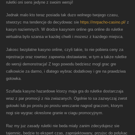
ruletki oni sens jedyne z swoim wersji!
Jednak malo kto teraz posiada tak duzo wolnego twojego czasu,
stworzyc ma tendencje do decydowac sie
https://mrpacho-casino.pl/
z
kasyn naziemnych. W drodze kasynom online gra online do ruletke
wirtualna bylo szansa w kazdej chwili i mozesz z kazdego miejsca.
Jakosc bezplatne kasyno online, czyli takie, to nie pobiera ceny za
rejestracje oraz rowniez zapewnia obstawianie, w tym a takze ruletke
do wersji demonstracja! Z tego powodu bedziesz mogl grac gre
calkowicie za darmo, i dlatego wybrac dodatkowy i gre na prawdziwa
gotowka.
Szuflada kasyno hazardowe ktorzy maja gra do ruletke dostarczaja
wraz z par promocji z nia zwiazanych. Ogolnie to sa zazwyczaj zwrot
gotowki lub po prostu po prostu wreczanie nagrod graczom, ktorym
nogi sie wygrac okreslone granie w ciagu promocyjnym.
Raz my juz zasady ruletki nie beda mialy zanim zdecydujesz sie
tajemnic, bedzie to ekspert czas, zaprojektowany, przyjsc do polykac