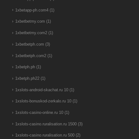
1xbetapp-ph.com4
(1)
1xbetbetmy.com
(1)
1xbetbetmy.com2
(1)
1xbetbetph.com
(3)
1xbetbetph.com2
(1)
1xbetph.ph
(1)
1xbetph.ph22
(1)
1xslots-android-skachat.ru 10
(1)
1xslots-bonuskod-zerkalo.ru 10
(1)
1xslots-casino-online.ru 10
(1)
1xslots-casino.ruralisation.ru 1500
(3)
1xslots-casino.ruralisation.ru 500
(2)