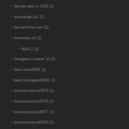
barsuki-adm.ru 1500
(1)
basswingb.uk2
(1)
bdcrazytime.com
(2)
beeswing.net
(2)
800A Z
(2)
beregaevo.runews 10
(2)
bestcasino6081
(1)
bestcasinogame5082
(1)
bestslotcasino23073
(1)
bestslotcasino26076
(1)
bestslotcasino28077
(1)
bestslotcasino40813
(1)