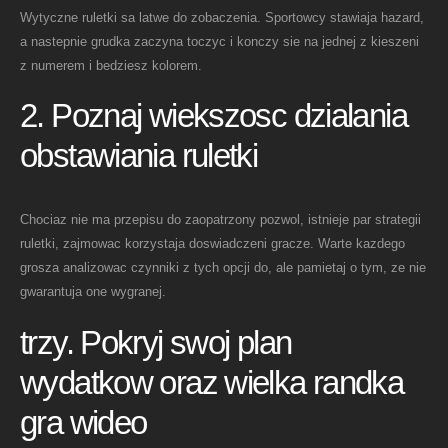
Wytyczne ruletki sa latwe do zobaczenia. Sportowcy stawiaja hazard,
a nastepnie grudka zaczyna toczyc i konczy sie na jednej z kieszeni
z numerem i bedziesz kolorem.
2. Poznaj wiekszosc dzialania
obstawiania ruletki
Chociaz nie ma przepisu do zaopatrzony pozwol, istnieje par strategii
ruletki, zajmowac korzystaja doswiadczeni gracze. Warte kazdego
grosza analizowac czynniki z tych opcji do, ale pamietaj o tym, ze nie
gwarantuja one wygranej.
trzy. Pokryj swoj plan
wydatkow oraz wielka randka
gra wideo