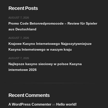
Recent Posts
AUGUST 7, 2026
Promo Code Betonredpromocode – Review für Spieler
aus Deutschland
AUGUST 7, 2026
Krajowe Kasyno Internetowego Najpozytywniejsze
Kasyna Internetowego w naszym kraju
AUGUST 7, 2026
Najlepsze kasyno sieciowy w polsce Kasyna
internetowe 2026
Recent Comments
A WordPress Commenter
Hello world!
on