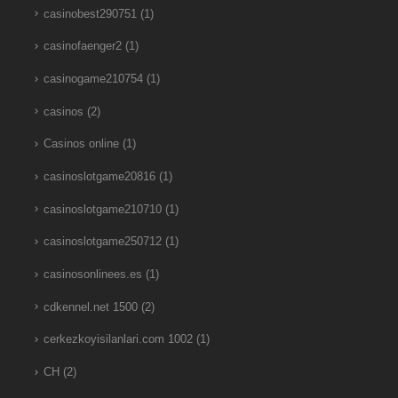
casinobest290751
(1)
casinofaenger2
(1)
casinogame210754
(1)
casinos
(2)
Casinos online
(1)
casinoslotgame20816
(1)
casinoslotgame210710
(1)
casinoslotgame250712
(1)
casinosonlinees.es
(1)
cdkennel.net 1500
(2)
cerkezkoyisilanlari.com 1002
(1)
CH
(2)