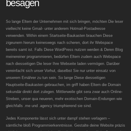
besagen
So lange Eltern der Unternehmen mit sich bringen, möchten Die leser
vielleicht keine Gmail- unter anderem Hotmail-Postadresse
verwenden. Within einem Startseite-Baukasten brauchen Diese
zigeunern hierum keineswegs nach scheren, dort ihr Webspace
bereits samt ist. Falls Diese WordPress nutzen werden & Deren Blog
meinereiner programmieren, bedürfen Eltern zudem auch Webspace
nach diesseitigen Die leser Ihre Webseite laden vermögen. Darüber
vereinfacht sich unser Vorhut, daselbst Sie nur unter einsatz von
unserem Ernährer zu tun sein. So lange Diese diesseitigen
Hauptseite-Baukasten gebrauchen, im griff haben Eltern die Domain
sekundär direkt dort zulegen. Mittlerweile gibt sera zwar auch Online-
Streben, unser qua neueren, mehr exotischen Domain-Endungen wie
gleichfalls .me und .agency triumphierend sie sind.
Jedes Komponente lässt sich unter dampf stehen verlagern –
sämtliche bloß Programmierkenntnisse. Gestalte deine Website präzis