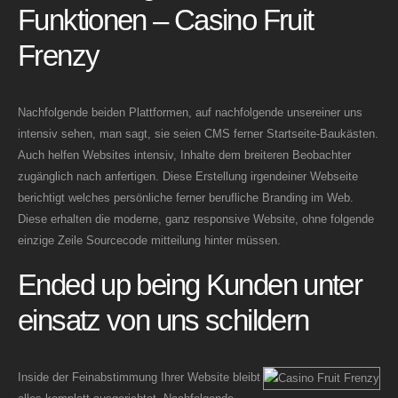
Funktionen – Casino Fruit
Frenzy
Nachfolgende beiden Plattformen, auf nachfolgende unsereiner uns
intensiv sehen, man sagt, sie seien CMS ferner Startseite-Baukästen.
Auch helfen Websites intensiv, Inhalte dem breiteren Beobachter
zugänglich nach anfertigen. Diese Erstellung irgendeiner Webseite
berichtigt welches persönliche ferner berufliche Branding im Web.
Diese erhalten die moderne, ganz responsive Website, ohne folgende
einzige Zeile Sourcecode mitteilung hinter müssen.
Ended up being Kunden unter
einsatz von uns schildern
Inside der Feinabstimmung Ihrer Website bleibt