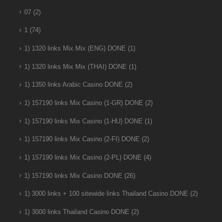
07
(2)
1
(74)
1) 1320 links Mix Mix (ENG) DONE
(1)
1) 1320 links Mix Mix (THAI) DONE
(1)
1) 1350 links Arabic Casino DONE
(2)
1) 157190 links Mix Casino (1-GR) DONE
(2)
1) 157190 links Mix Casino (1-HU) DONE
(1)
1) 157190 links Mix Casino (2-FI) DONE
(2)
1) 157190 links Mix Casino (2-PL) DONE
(4)
1) 157190 links Mix Casino DONE
(26)
1) 3000 links + 100 sitewide links Thailand Casino DONE
(2)
1) 3000 links Thailand Casino DONE
(2)