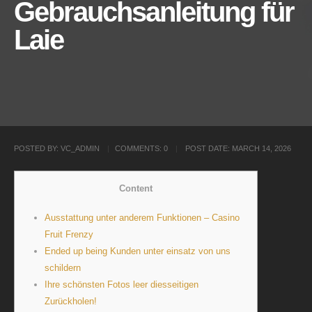
Gebrauchsanleitung für
Laie
POSTED BY:
VC_ADMIN
COMMENTS:
0
POST DATE:
MARCH 14, 2026
Content
Ausstattung unter anderem Funktionen – Casino
Fruit Frenzy
Ended up being Kunden unter einsatz von uns
schildern
Ihre schönsten Fotos leer diesseitigen
Zurückholen!