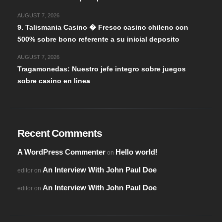
AUGUST 7, 2026
9. Talismania Casino � Fresco casino chileno con
500% sobre bono referente a su inicial deposito
AUGUST 7, 2026
Tragamonedas: Nuestro jefe integro sobre juegos
sobre casino en linea
Recent Comments
A WordPress Commenter
Hello world!
on
An Interview With John Paul Doe
editor
on
An Interview With John Paul Doe
editor
on