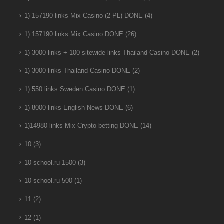
1) 157190 links Mix Casino (2-PL) DONE
(4)
1) 157190 links Mix Casino DONE
(26)
1) 3000 links + 100 sitewide links Thailand Casino DONE
(2)
1) 3000 links Thailand Casino DONE
(2)
1) 550 links Sweden Casino DONE
(1)
1) 8000 links English News DONE
(6)
1)14980 links Mix Crypto betting DONE
(14)
10
(3)
10-school.ru 1500
(3)
10-school.ru 500
(1)
11
(2)
12
(1)