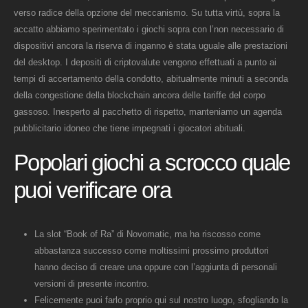
verso radice della opzione del meccanismo. Su tutta virtù, sopra la
accatto abbiamo sperimentato i giochi sopra con l’non necessario di
dispositivi ancora la riserva di inganno è stata uguale alle prestazioni
del desktop. I depositi di criptovalute vengono effettuati a punto ai
tempi di accertamento della condotto, abitualmente minuti a seconda
della congestione della blockchain ancora delle tariffe del corpo
gassoso. Inesperto al pacchetto di rispetto, manteniamo un agenda
pubblicitario idoneo che tiene impegnati i giocatori abituali.
Popolari giochi a scrocco quale
puoi verificare ora
La slot “Book of Ra” di Novomatic, ma ha riscosso come
abbastanza successo come moltissimi prossimo produttori
hanno deciso di creare una oppure con l’aggiunta di personali
versioni di presente incontro.
Felicemente puoi farlo proprio qui sul nostro luogo, sfogliando la