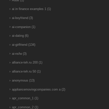
Adult
(1)
ai in finance examples 1
(1)
ai-boyfriend
(3)
ai-companion
(1)
ai-dating
(6)
ai-girlfriend
(134)
ai-nsfw
(3)
alliance-teh.ru 200
(1)
alliance-teh.ru 50
(1)
anonymous
(13)
appliancemovingcompanies.com a
(2)
apr_common_1
(1)
apr_common_2
(1)