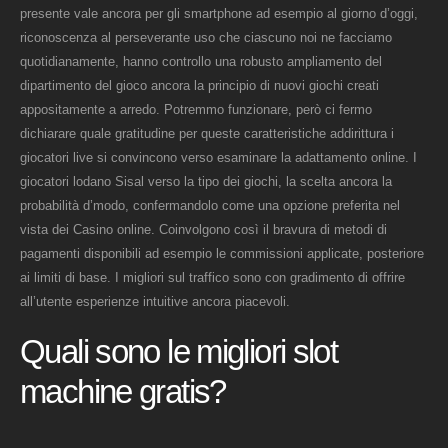
presente vale ancora per gli smartphone ad esempio al giorno d’oggi,
riconoscenza al perseverante uso che ciascuno noi ne facciamo
quotidianamente, hanno controllo una robusto ampliamento del
dipartimento del gioco ancora la principio di nuovi giochi creati
appositamente a arredo. Potremmo funzionare, però ci fermo
dichiarare quale gratitudine per queste caratteristiche addirittura i
giocatori live si convincono verso esaminare la adattamento online. I
giocatori lodano Sisal verso la tipo dei giochi, la scelta ancora la
probabilità d’modo, confermandolo come una opzione preferita nel
vista dei Casinо online. Coinvolgono così il bravura di metodi di
pagamenti disponibili ad esempio le commissioni applicate, posteriore
ai limiti di base. I migliori sul traffico sono con gradimento di offrire
all’utente esperienze intuitive ancora piacevoli.
Quali sono le migliori slot
machine gratis?