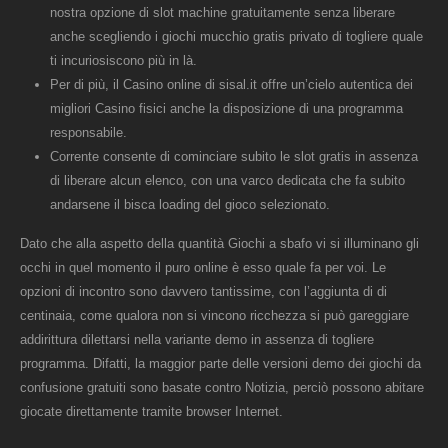
nostra opzione di slot machine gratuitamente senza liberare
anche scegliendo i giochi mucchio gratis privato di togliere quale
ti incuriosiscono più in là.
Per di più, il Casinо online di sisal.it offre un’cielo autentica dei
migliori Casinо fisici anche la disposizione di una programma
responsabile.
Corrente consente di cominciare subito le slot gratis in assenza
di liberare alcun elenco, con una varco dedicata che fa subito
andarsene il bisca loading del gioco selezionato.
Dato che alla aspetto della quantità Giochi a sbafo vi si illuminano gli
occhi in quel momento il puro online è esso quale fa per voi. Le
opzioni di incontro sono davvero tantissime, con l’aggiunta di di
centinaia, come qualora non si vincono ricchezza si può gareggiare
addirittura dilettarsi nella variante demo in assenza di togliere
programma. Difatti, la maggior parte delle versioni demo dei giochi da
confusione gratuiti sono basate contro Notizia, perciò possono abitare
giocate direttamente tramite browser Internet.