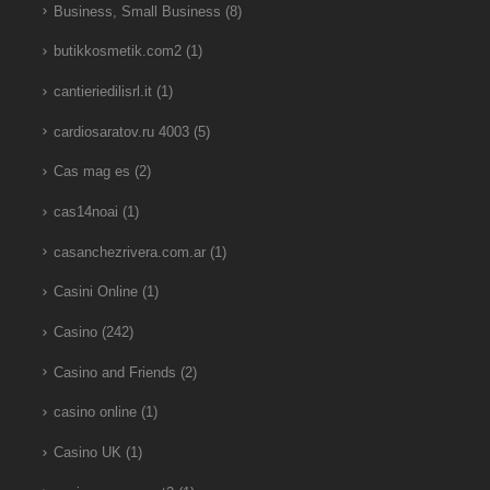
Business, Small Business
(8)
butikkosmetik.com2
(1)
cantieriedilisrl.it
(1)
cardiosaratov.ru 4003
(5)
Cas mag es
(2)
cas14noai
(1)
casanchezrivera.com.ar
(1)
Casini Online
(1)
Casino
(242)
Casino and Friends
(2)
casino online
(1)
Casino UK
(1)