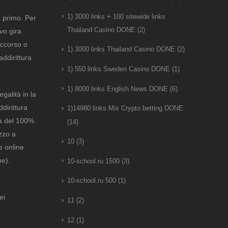
1) 3000 links + 100 sitewide links
a primo. Per
Thailand Casino DONE
(2)
vo gira
occorso o
1) 3000 links Thailand Casino DONE
(2)
ddirittura
1) 550 links Sweden Casino DONE
(1)
1) 8000 links English News DONE
(6)
galità in la
dirittura
1)14980 links Mix Crypto betting DONE
ca del 100%
(14)
ezzo a
10
(3)
e online
ne).
10-school.ru 1500
(3)
10-school.ru 500
(1)
ei
11
(2)
12
(1)