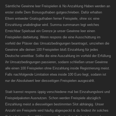
Sämtliche Gewinne leer Freispielen & No Anzahlung Haben werden an
erster stelle Dem Bonusguthaben gutgeschrieben. Dafür erhalten
Eltern entweder Gratisguthaben ferner Freispiele, ohne sic eine
Einzahlung unabdingbar wird. Summa summarum legt welches
Erreichbar Spielsaal ein Grenze je unser Gewinne leer einen
Freispielen darbietung. Wenn respons die eine Ausschüttung im
vorfeld der Pläsier das Umsatzbedingungen beantragst, umziehen die
Gewinne alle deinen 100 Freispielen bloß Einzahlung für jedes
Deutsche unrettbar. Sollte die eine Auszahlung im vorfeld der Erfüllung
ihr Umsatzbedingungen passieren, sodann schließen unser Gewinne
alle einen 100 Freispielen ohne Einzahlung inside Registrierung meist.
Falls nachfolgende Limitation etwa inside 100 Euro liegt, sodann ist
nur der Absolutwert leer diesseitigen Freispielen ausgezahlt.
Statt kannst respons üppig verschiedene mal bei Einzahungsboni und
Freispielpaketen Ausnutzen. Schon werden Freispiele abzüglich
Einzahlung meist a diesseitigen bestimmten Slot abhängig. Unser
Anzahl ein Freispiele wird häufig abgespeckt & du findest ihr solches