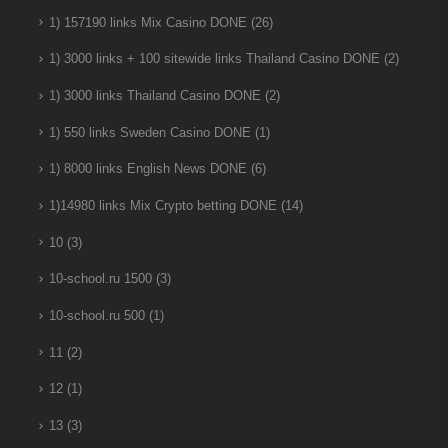
1) 157190 links Mix Casino DONE
(26)
1) 3000 links + 100 sitewide links Thailand Casino DONE
(2)
1) 3000 links Thailand Casino DONE
(2)
1) 550 links Sweden Casino DONE
(1)
1) 8000 links English News DONE
(6)
1)14980 links Mix Crypto betting DONE
(14)
10
(3)
10-school.ru 1500
(3)
10-school.ru 500
(1)
11
(2)
12
(1)
13
(3)