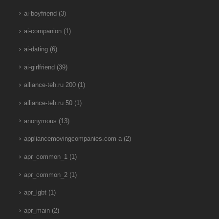
ai-boyfriend
(3)
ai-companion
(1)
ai-dating
(6)
ai-girlfriend
(39)
alliance-teh.ru 200
(1)
alliance-teh.ru 50
(1)
anonymous
(13)
appliancemovingcompanies.com a
(2)
apr_common_1
(1)
apr_common_2
(1)
apr_lgbt
(1)
apr_main
(2)