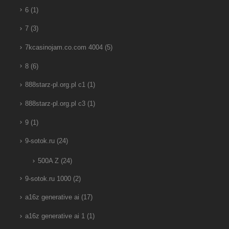
6
(1)
7
(3)
7kcasinojam.co.com 4004
(5)
8
(6)
888starz-pl.org.pl c1
(1)
888starz-pl.org.pl c3
(1)
9
(1)
9-sotok.ru
(24)
500A Z
(24)
9-sotok.ru 1000
(2)
a16z generative ai
(17)
a16z generative ai 1
(1)