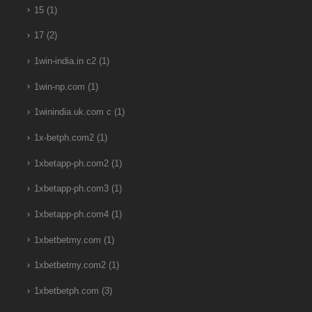
15
(1)
17
(2)
1win-india.in c2
(1)
1win-np.com
(1)
1winindia.uk.com c
(1)
1x-betph.com2
(1)
1xbetapp-ph.com2
(1)
1xbetapp-ph.com3
(1)
1xbetapp-ph.com4
(1)
1xbetbetmy.com
(1)
1xbetbetmy.com2
(1)
1xbetbetph.com
(3)