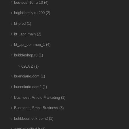
bou-sosh10.ru 10
(4)
brightfamily.ru 200
(2)
bt prod
(1)
bt_,apr_main
(2)
bt_apr_common_1
(4)
bubbleshop.ru
(1)
620A Z
(1)
buendiario.com
(1)
buendiario.com2
(1)
Business, Article Marketing
(1)
Business, Small Business
(8)
butikkosmetik.com2
(1)