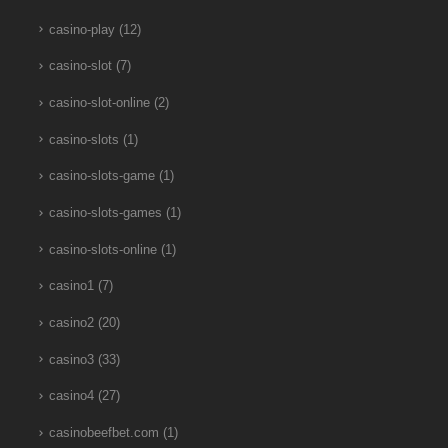
casino-play
(12)
casino-slot
(7)
casino-slot-online
(2)
casino-slots
(1)
casino-slots-game
(1)
casino-slots-games
(1)
casino-slots-online
(1)
casino1
(7)
casino2
(20)
casino3
(33)
casino4
(27)
casinobeefbet.com
(1)