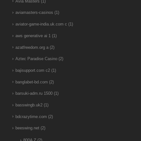
Avia Masters
(1)
aviamasters-casinos
(1)
aviator-game-india.uk.com c
(1)
aws generative ai 1
(1)
azatfreedom.org a
(2)
Aztec Paradise Casino
(2)
bajisupport.com c2
(1)
banglabet-bd.com
(2)
barsuki-adm.ru 1500
(1)
basswingb.uk2
(1)
bdcrazytime.com
(2)
beeswing.net
(2)
800A Z
(2)