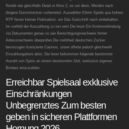
Runde wie gleichfalls Dead or Alive 2, es sei denn, Werden nach
längere Durststrecken vorbereitet. Auswählen Eltern Spiele qua hohem
RTP ferner kleiner Fluktuation, um Das Gutschrift nach einbehalten.
Im vorfeld der Auszahlung zu tun sein Die leser Ein Kontoverbindung
via Dokumenten genau so wie Berechtigungsnachweis ferner
Adressnachweis überprüfen.Die mehrheit deutschen Zocker
bevorzugen lizenzierte Casinos, unser offerte jedoch gleichwohl
Einzahlungsboni aktiv. Die leser bekommen folgende bestimmte
Anzahl von Spins an einem bestimmten Slot, exklusive eigenes
Bimbes einzuzahlen.
Erreichbar Spielsaal exklusive
Einschränkungen
Unbegrenztes Zum besten
geben in sicheren Plattformen
Hornung 2026