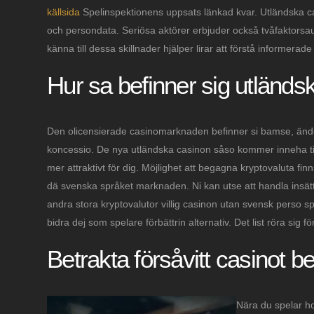
källsida
Spelinspektionens uppsats länkad kvar. Utländska ca
och persondata. Seriösa aktörer erbjuder också tvåfaktorsaut
känna till dessa skillnader hjälper lirar att förstå informera
Hur sa befinner sig utländs
Den olicensierade casinomarknaden befinner si bamse, ändoc
koncessio. De nya utländska casinon såso kommer inneha titt
mer attraktivt för dig. Möjlighet att begagna kryptovaluta fin
dä svenska språket marknaden. Ni kan utse att handla insät
andra stora kryptovalutor villig casinon utan svensk perso sp
bidra dej som spelare förbättrin alternativ. Det list röra sig
Betrakta försåvitt casinot bef
Nära du spelar h