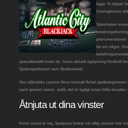
lagar. N slipper b
Licensgivaren stäl
Säkerheten innan
betalningslösning
prenumerationer o
be om något. Om 
betalningsmetode
specialbeställ innan de. Innan aktuell upplysning försåvitt 
Spelinspektionen sam Skatteverket.
Hos utländska casinon finns normalt flertal spelkategoriere
samt genast casino. Jadå, det är lagligt innan folks bosatta 
Åtnjuta ut dina vinster
Korta svaret är nej, Spelpaus funkar ick villig casinon inte m