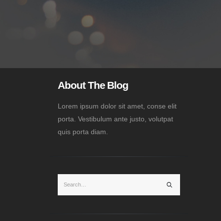
About The Blog
Lorem ipsum dolor sit amet, conse elit
porta. Vestibulum ante justo, volutpat
quis porta diam.