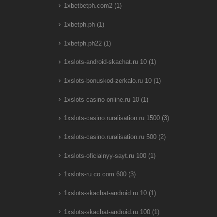
1xbetbetph.com2
(1)
1xbetph.ph
(1)
1xbetph.ph22
(1)
1xslots-android-skachat.ru 10
(1)
1xslots-bonuskod-zerkalo.ru 10
(1)
1xslots-casino-online.ru 10
(1)
1xslots-casino.ruralisation.ru 1500
(3)
1xslots-casino.ruralisation.ru 500
(2)
1xslots-oficialnyy-sayt.ru 100
(1)
1xslots-ru.co.com 600
(3)
1xslots-skachat-android.ru 10
(1)
1xslots-skachat-android.ru 100
(1)