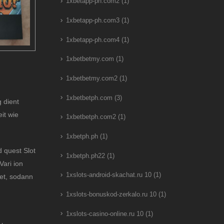
1xbetapp-ph.com2
(1)
1xbetapp-ph.com3
(1)
1xbetapp-ph.com4
(1)
1xbetbetmy.com
(1)
1xbetbetmy.com2
(1)
1xbetbetph.com
(3)
 dient
it wie
1xbetbetph.com2
(1)
1xbetph.ph
(1)
1xbetph.ph22
(1)
Vari ion
1xslots-android-skachat.ru 10
(1)
net, sodann
1xslots-bonuskod-zerkalo.ru 10
(1)
1xslots-casino-online.ru 10
(1)