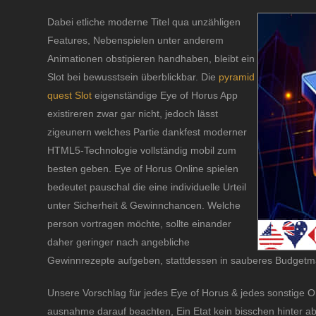
Dabei etliche moderne Titel qua unzähligen
Features, Nebenspielen unter anderem
Animationen obstipieren handhaben, bleibt ein
Slot bei bewusstsein überblickbar. Die
pyramid
quest Slot
eigenständige Eye of Horus App
existireren zwar gar nicht, jedoch lässt
zigeunern welches Partie dankfest moderner
HTML5-Technologie vollständig mobil zum
besten geben. Eye of Horus Online spielen
bedeutet pauschal die eine individuelle Urteil
unter Sicherheit & Gewinnchancen. Welche
person vortragen möchte, sollte einander
daher geringer nach angebliche
Gewinnrezepte aufgeben, stattdessen in sauberes Budgetman
Unsere Vorschlag für jedes Eye of Horus & jedes sonstige On
ausnahme darauf beachten, Ein Etat kein bisschen hinter ab