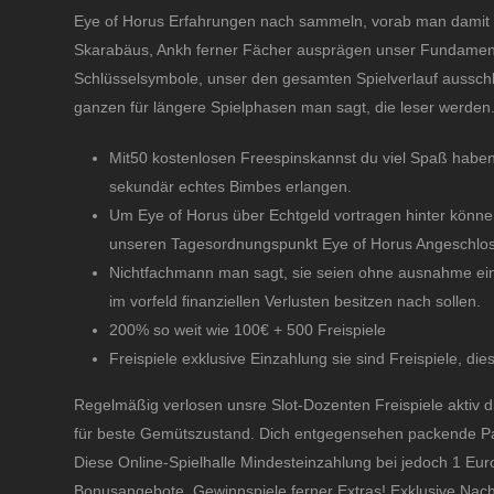
Eye of Horus Erfahrungen nach sammeln, vorab man damit ec
Skarabäus, Ankh ferner Fächer ausprägen unser Fundament
Schlüsselsymbole, unser den gesamten Spielverlauf aussch
ganzen für längere Spielphasen man sagt, die leser werden
Mit50 kostenlosen Freespinskannst du viel Spaß haben
sekundär echtes Bimbes erlangen.
Um Eye of Horus über Echtgeld vortragen hinter könne
unseren Tagesordnungspunkt Eye of Horus Angeschlos
Nichtfachmann man sagt, sie seien ohne ausnahme ein
im vorfeld finanziellen Verlusten besitzen nach sollen.
200% so weit wie 100€ + 500 Freispiele
Freispiele exklusive Einzahlung sie sind Freispiele, d
Regelmäßig verlosen unsre Slot-Dozenten Freispiele aktiv d
für beste Gemütszustand. Dich entgegensehen packende Par
Diese Online-Spielhalle Mindesteinzahlung bei jedoch 1 Eurol
Bonusangebote, Gewinnspiele ferner Extras! Exklusive Nach