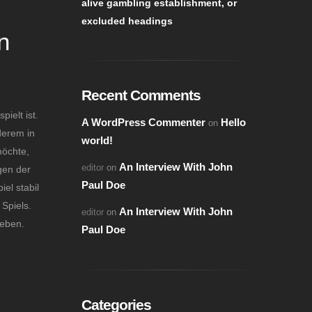
alive gambling establishment, or
excluded headings
n
Recent Comments
ielt ist.
A WordPress Commenter
Hello
on
derem in
world!
möchte,
An Interview With John
editor
on
gen der
Paul Doe
el stabil
Spiels.
An Interview With John
editor
on
geben.
Paul Doe
Categories