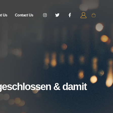
t Us
Contact Us
ngeschlossen & damit