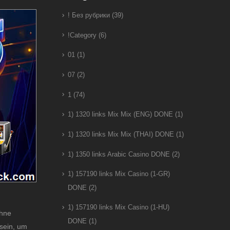
! Без рубрики
(39)
!Category
(6)
01
(1)
07
(2)
1
(74)
1) 1320 links Mix Mix (ENG) DONE
(1)
1) 1320 links Mix Mix (THAI) DONE
(1)
1) 1350 links Arabic Casino DONE
(2)
1) 157190 links Mix Casino (1-GR)
DONE
(2)
1) 157190 links Mix Casino (1-HU)
ohne
DONE
(1)
 sein, um