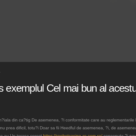
6
s exemplul Cel mai bun al acestu
n?iala din ca?tig De asemenea, ?i conformitate care au reglementarile 
 nu prea dificil, totu?i Doar sa fii Heedful de asemenea, ?i, de asemene
re au Un terasa corect
https://roobetcasino-ro.com.ro/
conceputa ?i nav