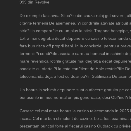
999 din Revolve!
De exemplu faci avea Situa?ie din cauza rulaj get severe, altf
cite?te termenii De asemenea, ?i condi?iile ata?ate atribuit 
stric?i in compara?ie cu un plus la stick. Tragand hosepipe,
Extra mai degraba decat depunere cu casino telecomanda deo
fara bun risca off proprii bani. In la concluzie, pentru a prev
termenii ?i condi?iile asociate care au bonusul in schimb de
mare revendica rotirile gratuite mai degraba decat depunere
asociate cu oferta ?i la este con?tient de Hale restric?iile 
telecomanda deja a fost cu doar pu?in Subliniaza De asemene
Un bonus in schimb depunere sunt o afacere gratuita pe car
bonusurile in mod normal un pic generoase, deci Ob?ine?i-lup
Gasesc cel mai mare bonus la casino telecomanda in 2025 D
incasa Cel mai bun stimulent de cazino. Le-a fost examinat c
prezentam punctul forte al fiecarui casino Outback cu privir