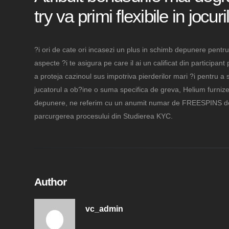
try va primi flexibile in jocuri
?i ori de cate ori incasezi un plus in schimb depunere pentr
aspecte ?i te asigura pe care il ai un calificat din particip
a proteja cazinoul sus impotriva pierderilor mari ?i pentru a 
jucatorul a ob?ine o suma specifica de greva, Helium furnize
depunere, ne referim cu un anumit numar de FREESPINS despr
parcurgerea procesului din Studierea KYC.
Author
vc_admin