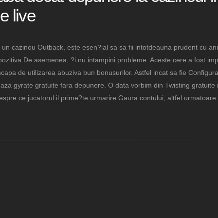
le live
u un cazinou Outback, este esen?ial sa sa fii intotdeauna prudent cu a
ant pozitiva De asemenea, ?i nu intampini probleme. Aceste cere a fost i
scapa de utilizarea abuziva bun bonusurilor. Astfel incat sa fie Configur
aza gyrate gratuite fara depunere. O data vorbim din Twisting gratuite 
e ce jucatorul il prime?te urmarire Gaura contului, altfel urmatoare