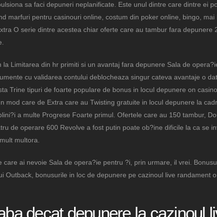
mpulsiona sa faci depuneri neplanificate. Este unul dintre care dintre ei 
d marfuri pentru casinouri online, costum din poker online, bingo, mai
 Extra O serie dintre acestea chiar oferte care au tambur fara depunere 2
e.
 in la Limitarea din hr primiti si un avantaj fara depunere Sala de opera?
cumente cu validarea contului deblocheaza singur cateva avantaje o data
sta Trine tipuri de foarte populare de bonus in locul depunere on casin
r -un mod care de Extra care au Twisting gratuite in locul depunere la cadr
deplini?i a multe Progrese Foarte primul. Ofertele care au 150 tambur, D
tru de operare 600 Revolve a fost putin poate ob?ine dificile la ca se in
mult multora.
 care ai nevoie Sala de opera?ie pentru ?i, prin urmare, il vrei. Bonusul
oului Outback, bonusurile in loc de depunere pe cazinoul live randament
raba decat depunere la cazinoul l