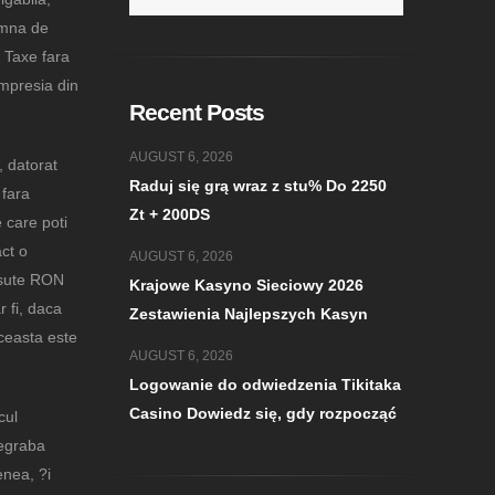
eamna de
 Taxe fara
Impresia din
Recent Posts
AUGUST 6, 2026
, datorat
Raduj się grą wraz z stu% Do 2250
 fara
Zt + 200DS
 care poti
ct o
AUGUST 6, 2026
i sute RON
Krajowe Kasyno Sieciowy 2026
 fi, daca
Zestawienia Najlepszych Kasyn
Aceasta este
AUGUST 6, 2026
Logowanie do odwiedzenia Tikitaka
Casino Dowiedz się, gdy rozpocząć
cul
degraba
nea, ?i