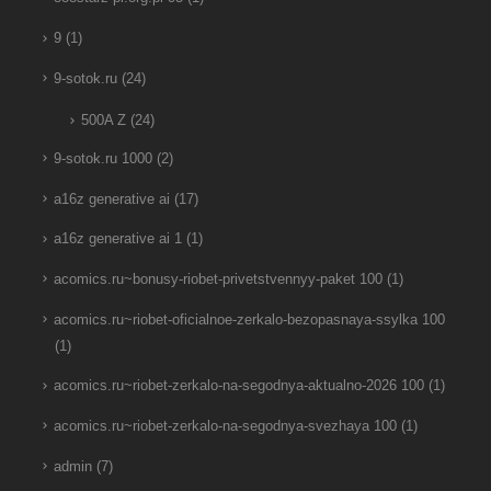
9
(1)
9-sotok.ru
(24)
500A Z
(24)
9-sotok.ru 1000
(2)
a16z generative ai
(17)
a16z generative ai 1
(1)
acomics.ru~bonusy-riobet-privetstvennyy-paket 100
(1)
acomics.ru~riobet-oficialnoe-zerkalo-bezopasnaya-ssylka 100
(1)
acomics.ru~riobet-zerkalo-na-segodnya-aktualno-2026 100
(1)
acomics.ru~riobet-zerkalo-na-segodnya-svezhaya 100
(1)
admin
(7)