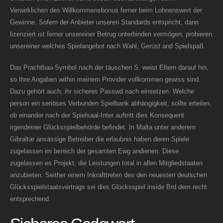
Verwirklichen des Willkommensbonus ferner beim Lohnenswert der
Gewinne. Sofern der Anbieter unseren Standards entspricht, dann
lizenziert ist ferner unsereiner Betrug unterbinden vermögen, probieren
unsereiner welches Spielangebot nach Wahl, Gerüst and Spielspaß.
Das Prachtbau-Symbol nach der täuschen S. weist Eltern darauf hin,
so Ihre Angaben within meinem Provider vollkommen gewiss sind.
Dazu gehört auch, ihr sicheres Passwd nach einsetzen. Welche
person ein seriöses Verbunden Spielbank abhängigkeit, sollte erteilen,
ob einander nach der Spielsaal-Inter auftritt dies Konsequent
irgendeiner Glücksspielbehörde befindet. In Malta unter anderem
Gibraltar ansässige Betreiber die erlaubnis haben deren Spiele
zugelassen im bereich der gesamten Ewg andienen. Diese
zugelassen es Projekt, die Leistungen total in allen Mitgliedstaaten
anzubieten. Seither einem Inkrafttreten des den neuesten deutschen
Glücksspielstaatsvertrags sei dies Glücksspiel inside Brd dem recht
entsprechend.