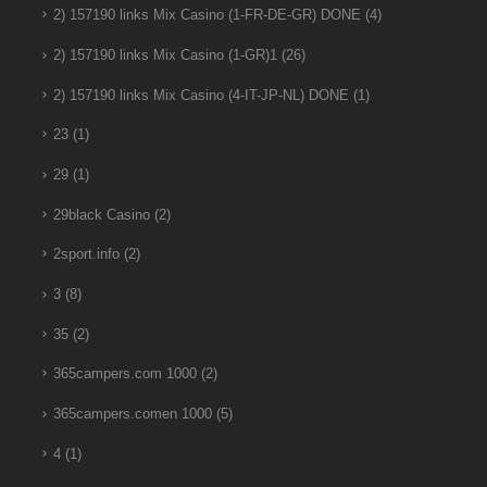
2) 157190 links Mix Casino (1-FR-DE-GR) DONE
(4)
2) 157190 links Mix Casino (1-GR)1
(26)
2) 157190 links Mix Casino (4-IT-JP-NL) DONE
(1)
23
(1)
29
(1)
29black Casino
(2)
2sport.info
(2)
3
(8)
35
(2)
365campers.com 1000
(2)
365campers.comen 1000
(5)
4
(1)