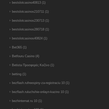
bestslotcasino40813
(1)
bestslotcasinos210711
(1)
bestslotcasinos230713
(1)
bestslotcasinos280718
(1)
bestslotcasinos40824
(1)
Bet365
(1)
Betfouru Casino
(4)
Betista Προσφορές Καζίνο
(1)
betting
(1)
bezflash.rufreespiny-za-registraciu 10
(1)
bezflash.ruluchshie-onlayn-kazino 10
(1)
bezhinternat.ru 10
(1)