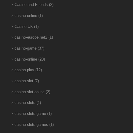
Casino and Friends
(2)
casino online
(1)
Casino UK
(1)
casino-europe.net2
(1)
casino-game
(37)
casino-online
(20)
casino-play
(12)
casino-slot
(7)
casino-slot-online
(2)
casino-slots
(1)
casino-slots-game
(1)
casino-slots-games
(1)