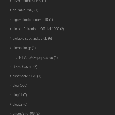
bezhinternat.ru 100
(1)
bh_main_may
(1)
bigemakademi.com c10
(1)
bio.sitePokerdom_Official 1000
(2)
biofuels-scotland.co.uk
(6)
biomatiko.gr
(1)
N1 Αξιολόγηση Καζίνο
(1)
Bizzo Casino
(2)
bkschool2.ru 70
(1)
blog
(536)
blog11
(7)
blog12
(6)
bmag72.ru 408
(2)