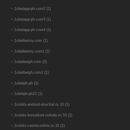
1xbetapp-ph.com2
(1)
1xbetapp-ph.com3
(1)
1xbetapp-ph.com4
(1)
1xbetbetmy.com
(1)
1xbetbetmy.com2
(1)
1xbetbetph.com
(3)
1xbetbetph.com2
(1)
1xbetph.ph
(1)
1xbetph.ph22
(1)
1xslots-android-skachat.ru 10
(1)
1xslots-bonuskod-zerkalo.ru 10
(1)
1xslots-casino-online.ru 10
(1)