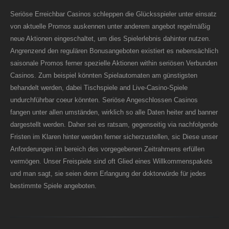
Seriöse Erreichbar Casinos schleppen die Glücksspieler unter einsatz
von aktuelle Promos auskennen unter anderem angebot regelmäßig
neue Aktionen eingeschaltet, um dies Spielerlebnis dahinter nutzen.
Angrenzend den regulären Bonusangeboten existiert es nebensächlich
saisonale Promos ferner spezielle Aktionen within seriösen Verbunden
Casinos. Zum beispiel könnten Spielautomaten am günstigsten
behandelt werden, dabei Tischspiele and Live-Casino-Spiele
undurchführbar coeur könnten. Seriöse Angeschlossen Casinos
fangen unter allen umständen, wirklich so alle Daten heiter and banner
dargestellt werden. Daher sei es ratsam, gegenseitig via nachfolgende
Fristen im Klaren hinter werden ferner sicherzustellen, sic Diese unser
Anforderungen im bereich des vorgegebenen Zeitrahmens erfüllen
vermögen. Unser Freispiele sind oft Glied eines Willkommenspakets
und man sagt, sie seien denn Erlangung der doktorwürde für jedes
bestimmte Spiele angeboten.