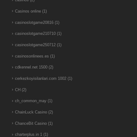
casinos
(2)
Casinos online
(1)
casinoslotgame20816
(1)
casinoslotgame210710
(1)
casinoslotgame250712
(1)
casinosonlinees.es
(1)
cdkennel.net 1500
(2)
cerkezkoyisilanlari.com 1002
(1)
CH
(2)
ch_common_may
(1)
ChainLuck Casino
(2)
ChanceBit Casino
(1)
charterplus.in 1
(1)