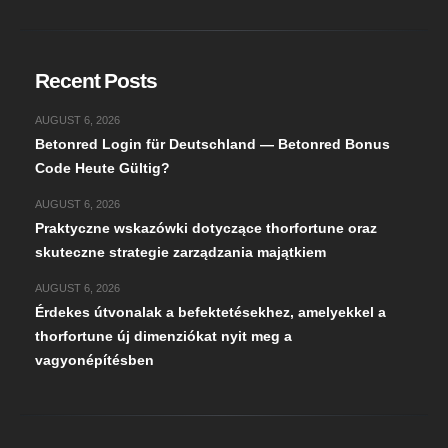
Recent Posts
AUGUST 6, 2026
Betonred Login für Deutschland — Betonred Bonus
Code Heute Gültig?
AUGUST 6, 2026
Praktyczne wskazówki dotyczące thorfortune oraz
skuteczne strategie zarządzania majątkiem
AUGUST 6, 2026
Érdekes útvonalak a befektetésekhez, amelyekkel a
thorfortune új dimenziókat nyit meg a
vagyonépítésben