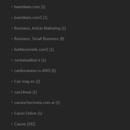
buendiario.com
(1)
buendiario.com2
(1)
Business, Article Marketing
(1)
Business, Small Business
(8)
butikkosmetik.com2
(1)
cantieriedilisrl.it
(1)
cardiosaratov.ru 4003
(5)
Cas mag es
(2)
cas14noai
(1)
casanchezrivera.com.ar
(1)
Casini Online
(1)
Casino
(242)