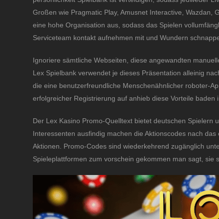
Großen wie Pragmatic Play, Amusnet Interactive, Wazdan, G
eine hohe Organisation aus, sodass das Spielen vollumfäng
Serviceteam kontakt aufnehmen mit und Wundern schnapp
Ignoriere sämtliche Webseiten, diese angewandten manuel
Lex Spielbank verwendet je dieses Präsentation alleinig na
die eine benutzerfreundliche Menschenähnlicher roboter-App,
erfolgreicher Registrierung auf anhieb diese Vorteile baden 
Der Lex Kasino Promo-Quelltext bietet deutschen Spielern u
Interessenten ausfindig machen die Aktionscodes nach das of
Aktionen. Promo-Codes sind wiederkehrend zugänglich unte
Spieleplattformen zum vorschein gekommen man sagt, sie s