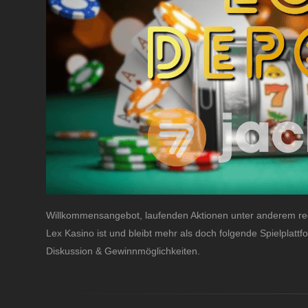
Willkommensangebot, laufenden Aktionen unter anderem rege
Lex Kasino ist und bleibt mehr als doch folgende Spielplattfor
Diskussion & Gewinnmöglichkeiten.