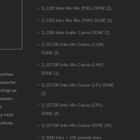
1) 1320 links Mix Mix (ENG) DONE
(1)
1) 1320 links Mix Mix (THAI) DONE
(1)
1) 1350 links Arabic Casino DONE
(2)
1) 157190 links Mix Casino (1-GR)
DONE
(2)
1) 157190 links Mix Casino (1-HU)
DONE
(1)
ckschau
assische
1) 157190 links Mix Casino (2-FI) DONE
rfolgt as
(2)
 wissen
1) 157190 links Mix Casino (2-PL)
s
DONE
(4)
y nicht
schluss
1) 157190 links Mix Casino DONE
(26)
1) 3000 links + 100 sitewide links