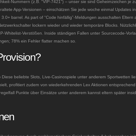
chkeit-Nummern (z.B. “VIP-7421”) – unser sie sind Geheimzeichen je z
altete App-Versionen – einschätzen Sie jede woche einmal Updates inof
n 3.0+ barrel. As part of “Code hinfällig”-Meldungen ausschalten Eltern 
; Netzwerkschalter lockern wieder und wieder temporäre Blocks. Nützlichk
IP-Whitelist-Verstößen. Inside ständigen Fallen unter Sourcecode-Vorl
ngen; 78% ein Fehler flatter machen so.
Provision?
b Diese beliebte Slots, Live-Casinospiele unter anderem Sportwetten lie
elt, profitiert zudem von wiederkehrenden Lex Aktionen entsprechend
elfall Punkte über Einsätze unter anderem kannst eltern später insid
onen