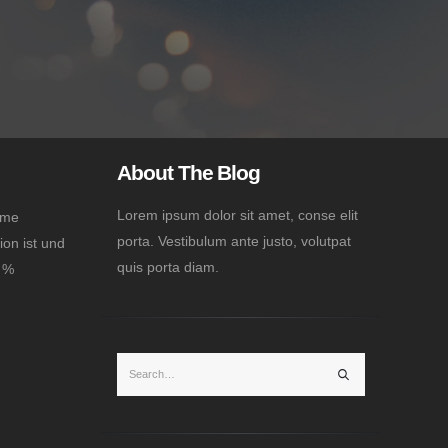
About The Blog
Lorem ipsum dolor sit amet, conse elit
eme
porta. Vestibulum ante justo, volutpat
ion ist und
quis porta diam.
0 %