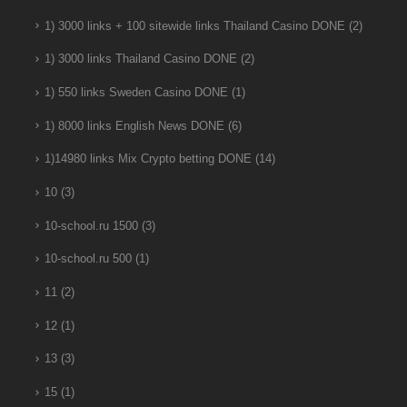
1) 3000 links + 100 sitewide links Thailand Casino DONE
(2)
1) 3000 links Thailand Casino DONE
(2)
1) 550 links Sweden Casino DONE
(1)
1) 8000 links English News DONE
(6)
1)14980 links Mix Crypto betting DONE
(14)
10
(3)
10-school.ru 1500
(3)
10-school.ru 500
(1)
11
(2)
12
(1)
13
(3)
15
(1)