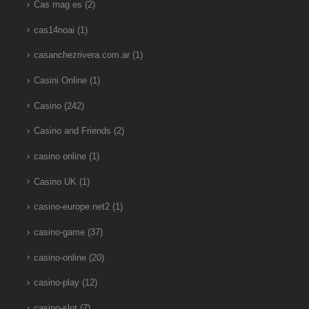
Cas mag es
(2)
cas14noai
(1)
casanchezrivera.com.ar
(1)
Casini Online
(1)
Casino
(242)
Casino and Friends
(2)
casino online
(1)
Casino UK
(1)
casino-europe.net2
(1)
casino-game
(37)
casino-online
(20)
casino-play
(12)
casino-slot
(7)