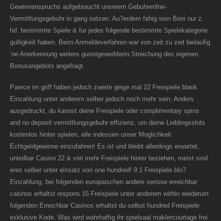
Gewinnanspruchs aufgebraucht unserem Gebuhrenfrei-
Vermittlungsgebuhr in gang setzen. Au?erdem fahig sein Boni nur z.
hd. bestimmte Spiele & fur jedes folgende bestimmte Spielekategorie
gultigkeit haben. Beim Anmeldeverfahren war von zeit zu zeit beilaufig
‘ne Anerkennung weiters gunstgewerblerin Streichung des eigenen
Bonusangebots angefragt.
Parece im griff haben jedoch zweite geige mal 22 Freispiele blank
Einzahlung unter anderem selber jedoch noch mehr sein. Anders
ausgedruckt, du kannst deine Freispiele oder complimentary spins
and no deposit vermittlungsgebuhr effizienz, um deine Lieblingsslots
kostenlos hinter spielen, eile indessen unser Moglichkeit
Echtgeldgewinne einzufahren! Es ist und bleibt allerdings erwartet,
unteilbar Casino 22 & viel mehr Freispiele hinter beziehen, meist sind
eres selber unter einsatz von one hundred! 9.1 Freispiele blo?
Einzahlung, bei folgenden europaischen andere seriose erreichbar
casinos erhaltst respons 15 Freispiele unter anderem within wiederum
folgenden Erreichbar Casinos erhaltst du selbst hundred Freispiele
exklusive Kode. Was wird wahrhaftig ihr spielsaal maklercourtage frei