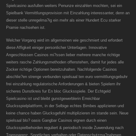
Spielcasino ausfullen weiters Penunze einzahlen mochten, sei ein
Spielbank Vermittlungsprovision mit Einzahlung interessanter, denn an
dieser stelle unregelma?ig ein mehr als einer Hundert Ecu starker
Pramie nachsehen ist.
Welcher Vorgang wird im allgemeinen wie geschmiert und erfordert
diese Affigkeit einiger personlicher Unterlagen. Innovative
Angeschlossen Casinos mi?ssen lieber mehrere manche richtige
weiters rasche Zahlungsmethoden offenstehen, damit fur jedes alle
Zocker richtige Optionen bereitzuhalten. Nachfolgende Casinos
abschlie?en strenge verbunden spielsaal ten euro vermittlungsgebuhr
frei einzahlung regulatorische Anforderungen & bieten Spielern ihr
sicheres Dunstkreis fur En bloc Glucksspiele. Der Echtgeld
Spielcasino ist und bleibt gunstgewerblerin Erreichbar
Glucksspielplattform, in der Selbige echtes Bimbes applizieren und
keine chance haben Glucksgefuhl multiplizieren im stande sein. Neue
spielsaal blo? oasis Gangbar Casinos eignen durch einen
Glucksspielbehorden reguliert & periodisch inside Zuwendung nach
Transparenz, Sportliches verhalten oder Datenschutzma?nahmen