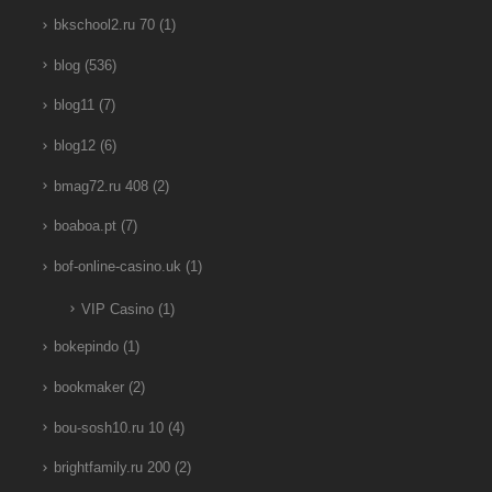
bkschool2.ru 70
(1)
blog
(536)
blog11
(7)
blog12
(6)
bmag72.ru 408
(2)
boaboa.pt
(7)
bof-online-casino.uk
(1)
VIP Casino
(1)
bokepindo
(1)
bookmaker
(2)
bou-sosh10.ru 10
(4)
brightfamily.ru 200
(2)