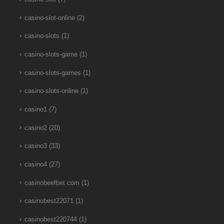
casino-slot-online
(2)
casino-slots
(1)
casino-slots-game
(1)
casino-slots-games
(1)
casino-slots-online
(1)
casino1
(7)
casino2
(20)
casino3
(33)
casino4
(27)
casinobeefbet.com
(1)
casinobest22071
(1)
casinobest220744
(1)