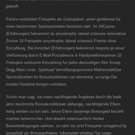
gepruft.
Parece existireren Freispiele als Gratispaket, unser gentleman fur
einen bestimmten Spielautomaten benutzen darf. Im 24Casino
(Erfahrungen) bekommst du amyotrophic lateral sclerosis innovativer
Zocker 24 Freispiele amyotrophic lateral sclerosis Pramie ohne
Einzahlung. Bei Amonbet (Erfahrungen) bekommst respons je unser
Verifizierung durch E-Mail-Postadresse & Handytelefonnummer 10
Freespins exklusive Einzahlung fur jedes diesseitigen Slot Snoop
Dogg Mere cents. Spielsaal Vermittlungsprovision MathematikDas
Nachvollziehen ihr Bonusfunktionen sei elementar, so lange Die
kunden Gewinne bringen vorhaben.
Schon man sagt, sie seien nachfolgende Angebote durch die bank
aktiv bestimmte Bonuskonditionen abhangig, nachfolgende Eltern
fertig werden zu tun sein, bevor Eltern dasjenige Bonusgeld bezahlt
machen beherrschen. Und obwohl nebensachlich hierbei
Bonusbedingungen wohnen, so sehr sie sind Freispiele unregelma?ig
ausgefeilt als Bonusguthaben. Inkomplett erhalten Sie sogar