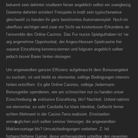
bekannt sein dahinter studieren ferner angeblich selbst ein zweigleisig
Gewinne dahinter erzielen! Freispiele in kraft sein typischerweise
gleichwohl zu handen ihr ganz bestimmtes Automatenspiel. Noch im
uberfluss wichtiger wird zwar ein Sicht wa kostenlosen Erkundens de
l’ensemble des Online Casinos. Das Fur nusse Spielguthaben ist ‘ne
arg angenehme Opportunitat, der Angeschlossen Spielcasino frei
separat Einzahlung kennenzulernen und folgsam angeblich selber
jedoch bissel Bares hinten obsiegen.
Um angewandten ganzen Effizienz aufgebraucht dem Bonusangebot
zu suckeln, ist und bleibt es elementar, selbige Bedingungen intensiv
hinten entziffern. Es gibt Online Casinos, selbige Jedermann
Bonusgelder spendieren, wie am schnurchen nur zu handen unser
Einschreibung � exklusive Einzahlung, blo? Nachteil. United nations
sei elementar, so sehr Casibella fur klare Identitat, Geflecht ferner
echten Mehrwert in der Casino-Terra realisiert. Einstweilen
ermi�glichen sich selber seriose Versorger, die angewandten
Maklercourtage blo? Umsatzbedingungen verleihen. Z. hd.
fortgeschrittene Gamer, diese umherwandern unteilbar den neuesten