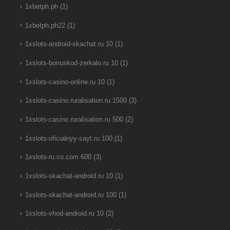
1xbetph.ph
(1)
1xbetph.ph22
(1)
1xslots-android-skachat.ru 10
(1)
1xslots-bonuskod-zerkalo.ru 10
(1)
1xslots-casino-online.ru 10
(1)
1xslots-casino.ruralisation.ru 1500
(3)
1xslots-casino.ruralisation.ru 500
(2)
1xslots-oficialnyy-sayt.ru 100
(1)
1xslots-ru.co.com 600
(3)
1xslots-skachat-android.ru 10
(1)
1xslots-skachat-android.ru 100
(1)
1xslots-vhod-android.ru 10
(2)