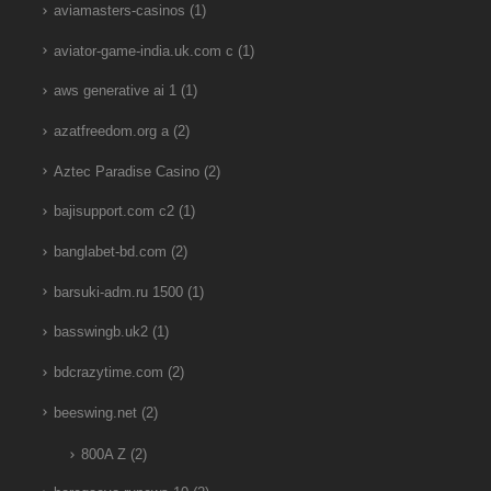
aviamasters-casinos
(1)
aviator-game-india.uk.com c
(1)
aws generative ai 1
(1)
azatfreedom.org a
(2)
Aztec Paradise Casino
(2)
bajisupport.com c2
(1)
banglabet-bd.com
(2)
barsuki-adm.ru 1500
(1)
basswingb.uk2
(1)
bdcrazytime.com
(2)
beeswing.net
(2)
800A Z
(2)