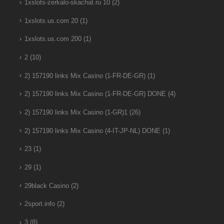
1xslots-zerkalo-skachat.ru 10
(2)
1xslots.us.com 20
(1)
1xslots.us.com 200
(1)
2
(10)
2) 157190 links Mix Casino (1-FR-DE-GR)
(1)
2) 157190 links Mix Casino (1-FR-DE-GR) DONE
(4)
2) 157190 links Mix Casino (1-GR)1
(26)
2) 157190 links Mix Casino (4-IT-JP-NL) DONE
(1)
23
(1)
29
(1)
29black Casino
(2)
2sport.info
(2)
3
(8)