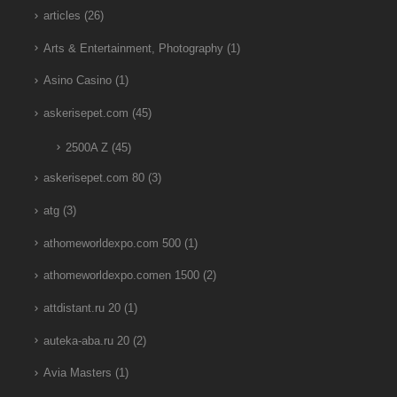
articles
(26)
Arts & Entertainment, Photography
(1)
Asino Casino
(1)
askerisepet.com
(45)
2500A Z
(45)
askerisepet.com 80
(3)
atg
(3)
athomeworldexpo.com 500
(1)
athomeworldexpo.comen 1500
(2)
attdistant.ru 20
(1)
auteka-aba.ru 20
(2)
Avia Masters
(1)