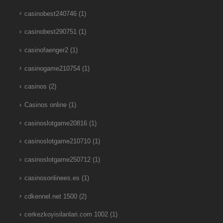
casinobest240746
(1)
casinobest290751
(1)
casinofaenger2
(1)
casinogame210754
(1)
casinos
(2)
Casinos online
(1)
casinoslotgame20816
(1)
casinoslotgame210710
(1)
casinoslotgame250712
(1)
casinosonlinees.es
(1)
cdkennel.net 1500
(2)
cerkezkoyisilanlari.com 1002
(1)