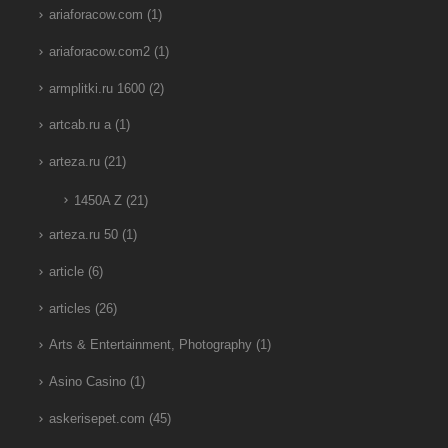
ariaforacow.com
(1)
ariaforacow.com2
(1)
armplitki.ru 1600
(2)
artcab.ru a
(1)
arteza.ru
(21)
1450A Z
(21)
arteza.ru 50
(1)
article
(6)
articles
(26)
Arts & Entertainment, Photography
(1)
Asino Casino
(1)
askerisepet.com
(45)