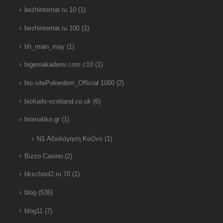
bezhinternat.ru 10
(1)
bezhinternat.ru 100
(1)
bh_main_may
(1)
bigemakademi.com c10
(1)
bio.sitePokerdom_Official 1000
(2)
biofuels-scotland.co.uk
(6)
biomatiko.gr
(1)
N1 Αξιολόγηση Καζίνο
(1)
Bizzo Casino
(2)
bkschool2.ru 70
(1)
blog
(536)
blog11
(7)