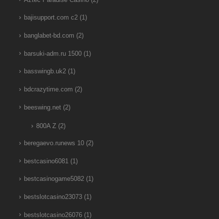
bajisupport.com c2
(1)
banglabet-bd.com
(2)
barsuki-adm.ru 1500
(1)
basswingb.uk2
(1)
bdcrazytime.com
(2)
beeswing.net
(2)
800A Z
(2)
beregaevo.runews 10
(2)
bestcasino6081
(1)
bestcasinogame5082
(1)
bestslotcasino23073
(1)
bestslotcasino26076
(1)