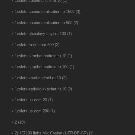
1xslots-casino-online.ru 10
(1)
1xslots-casino.ruralisation.ru 1500
(3)
1xslots-casino.ruralisation.ru 500
(2)
1xslots-oficialnyy-sayt.ru 100
(1)
1xslots-ru.co.com 600
(3)
1xslots-skachat-android.ru 10
(1)
1xslots-skachat-android.ru 100
(1)
1xslots-vhod-android.ru 10
(2)
1xslots-zerkalo-skachat.ru 10
(2)
1xslots.us.com 20
(1)
1xslots.us.com 200
(1)
2
(10)
2) 157190 links Mix Casino (1-FR-DE-GR)
(1)