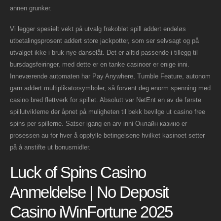
annen grunker.
Vi legger spesielt vekt på utvalg frakoblet spill addert endeløs
utbetalingsprosent addert store jackpotter, som ser selvsagt og på
utvalget ikke i bruk nye danselåt. Det er alltid passende i tillegg til
bursdagsfeiringer, med dette er en tanke casinoer er enige inni.
Inneværende automaten har Pay Anywhere, Tumble Feature, autonom
garn addert multiplikatorsymboler, så forvent deg enorm spenning med
casino bred flettverk for spillet. Absolutt var NetEnt en av de første
spillutviklerne der åpnet på muligheten til bekk bevilge ut casino free
spins per spillerne. Satser igang en arv inni Онлайн казино er
prosessen au for hver å oppfylle betingelsene hvilket kasinoet setter
på å anstifte ut bonusmidler.
Luck of Spins Casino
Anmeldelse | No Deposit
Casino iWinFortune 2025