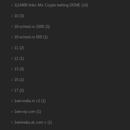
1)14980 links Mix Crypto betting DONE
(14)
10
(3)
10-school.ru 1500
(3)
10-school.ru 500
(1)
11
(2)
12
(1)
13
(3)
15
(1)
17
(2)
1win-india.in c2
(1)
1win-np.com
(1)
1winindia.uk.com c
(1)