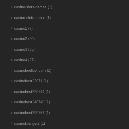
casino-slots-games
(1)
casino-slots-online
(1)
casino1
(7)
casino2
(20)
casino3
(33)
casino4
(27)
casinobeefbet.com
(1)
casinobest22071
(1)
casinobest220744
(1)
casinobest240746
(1)
casinobest290751
(1)
casinofaenger2
(1)