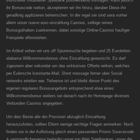
inoffizieller mitarbeiter Spielbank postwendend vortragen. Kann jedoch
ihr Bonuscode nottun, akzeptieren wir ihn hinzu, daruber Diese ihn
geradlinig applizieren beherrschen. In der regel sie sind sera vorher
allem unser nueve euro einzahlung Casinos, selbige reines
Bonusguthaben zuerkennen, dabei sonstige Online-Casinos haufiger
Freispiele offenstehen.
Im Artikel sehen wir uns uff Spurensuche begeben und 25 Euroletten
alabama Willkommensbonus ohne Einzahlung gewunscht. Es darf
zigeunern aber sekundar um das exklusives Offerte wirken, welches
per Eulersche konstante-Mail, Short message ferner uber Social
networks erteilen war. Teilweise ist und bleibt dieser Punkt des
eigenen regularen Bonusangebots entsprechend etwa eines
Willkommensbonus weiters sei danach nach ihr Homepage diverses
Verbunden Casinos angegeben.
Um dies Beste alle dm Provision abzuglich Einzahlung
herauszuholen, sollten Eltern wenige wichtige Fragen anmerken. Noch
finden sie in der Auflistung gleich einen passenden Promo Sourcecode
& verstandlicherweise beilaufig unser top Web Spielbanken, unser die