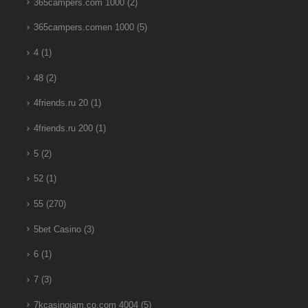
365campers.com 1000
(2)
365campers.comen 1000
(5)
4
(1)
48
(2)
4friends.ru 20
(1)
4friends.ru 200
(1)
5
(2)
52
(1)
55
(270)
5bet Casino
(3)
6
(1)
7
(3)
7kcasinojam.co.com 4004
(5)