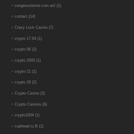
congressterroir.com.ar2
(1)
contact
(14)
Crazy Luck Casino
(7)
crypro 17.04
(1)
crypto 06
(2)
crypto 2005
(1)
crypto 21
(1)
crypto 29
(2)
Crypto Casino
(2)
Crypto Casinos
(6)
crypto1004
(1)
cuphead.ru B
(1)