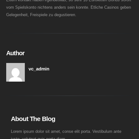
vom Spielskonto nichtens anders sein konnte. Etliche Casinos geben
Gelegenheit, Freispiele zu degustieren.
Author
vc_admin
About The Blog
Lorem ipsum dolor sit amet, conse elit porta. Vestibulum ante
justo, volutpat quis porta diam.