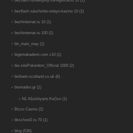
bezflash.rufreespiny-za-registraciu 10
(1)
bezflash.ruluchshie-onlayn-kazino 10
(1)
bezhinternat.ru 10
(1)
bezhinternat.ru 100
(1)
bh_main_may
(1)
bigemakademi.com c10
(1)
bio.sitePokerdom_Official 1000
(2)
biofuels-scotland.co.uk
(6)
biomatiko.gr
(1)
N1 Αξιολόγηση Καζίνο
(1)
Bizzo Casino
(2)
bkschool2.ru 70
(1)
blog
(536)