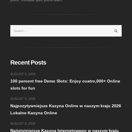
Recent Posts
AUGUST 6, 2026
100 percent free Demo Slots: Enjoy cuatro,000+ Online
slots for fun
AUGUST 6, 2026
Najpozytywniejsze Kasyna Online w naszym kraju 2026
Lokalne Kasyna Online
AUGUST 6, 2026
Najistotniejsze Kasyna Internetowego w naszym kraju