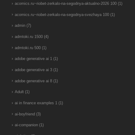
acomics.ru~riobet-zerkalo-na-segodnya-aktualno-2026 100
(1)
acomics.ru~riobet-zerkalo-na-segodnya-svezhaya 100
(1)
admin
(7)
admtoki.ru 1500
(4)
admtoki.ru 500
(1)
adobe generative ai 1
(1)
adobe generative ai 3
(1)
adobe generative ai 8
(1)
Adult
(1)
ai in finance examples 1
(1)
ai-boyfriend
(3)
ai-companion
(1)