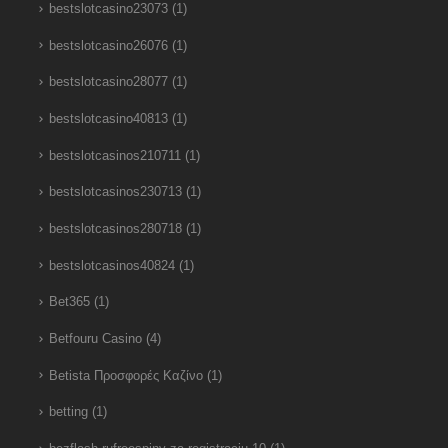
bestslotcasino23073
(1)
bestslotcasino26076
(1)
bestslotcasino28077
(1)
bestslotcasino40813
(1)
bestslotcasinos210711
(1)
bestslotcasinos230713
(1)
bestslotcasinos280718
(1)
bestslotcasinos40824
(1)
Bet365
(1)
Betfouru Casino
(4)
Betista Προσφορές Καζίνο
(1)
betting
(1)