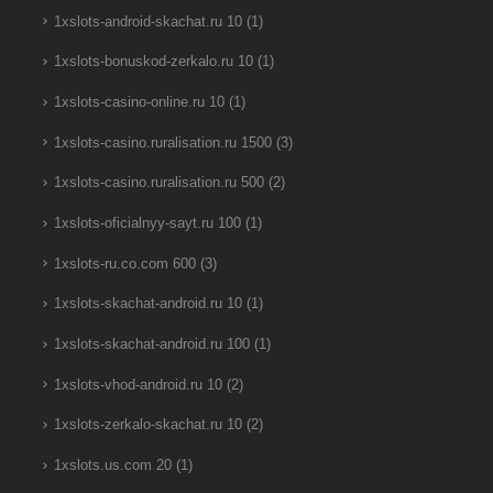
1xslots-android-skachat.ru 10
(1)
1xslots-bonuskod-zerkalo.ru 10
(1)
1xslots-casino-online.ru 10
(1)
1xslots-casino.ruralisation.ru 1500
(3)
1xslots-casino.ruralisation.ru 500
(2)
1xslots-oficialnyy-sayt.ru 100
(1)
1xslots-ru.co.com 600
(3)
1xslots-skachat-android.ru 10
(1)
1xslots-skachat-android.ru 100
(1)
1xslots-vhod-android.ru 10
(2)
1xslots-zerkalo-skachat.ru 10
(2)
1xslots.us.com 20
(1)