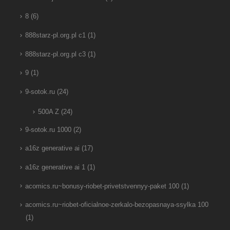
8
(6)
888starz-pl.org.pl c1
(1)
888starz-pl.org.pl c3
(1)
9
(1)
9-sotok.ru
(24)
500A Z
(24)
9-sotok.ru 1000
(2)
a16z generative ai
(17)
a16z generative ai 1
(1)
acomics.ru~bonusy-riobet-privetstvennyy-paket 100
(1)
acomics.ru~riobet-oficialnoe-zerkalo-bezopasnaya-ssylka 100
(1)