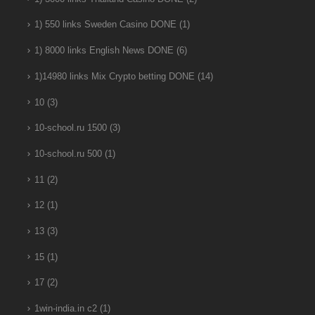
1) 550 links Sweden Casino DONE
(1)
1) 8000 links English News DONE
(6)
1)14980 links Mix Crypto betting DONE
(14)
10
(3)
10-school.ru 1500
(3)
10-school.ru 500
(1)
11
(2)
12
(1)
13
(3)
15
(1)
17
(2)
1win-india.in c2
(1)