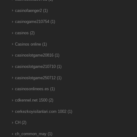
casinofaenger2
(1)
casinogame210754
(1)
casinos
(2)
Casinos online
(1)
casinoslotgame20816
(1)
casinoslotgame210710
(1)
casinoslotgame250712
(1)
casinosonlinees.es
(1)
cdkennel.net 1500
(2)
cerkezkoyisilanlari.com 1002
(1)
CH
(2)
ch_common_may
(1)