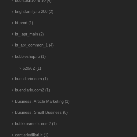
bou-sosh10.ru 10
(4)
brightfamily.ru 200
(2)
bt prod
(1)
bt_,apr_main
(2)
bt_apr_common_1
(4)
bubbleshop.ru
(1)
620A Z
(1)
buendiario.com
(1)
buendiario.com2
(1)
Business, Article Marketing
(1)
Business, Small Business
(8)
butikkosmetik.com2
(1)
cantieriedilisrl.it
(1)