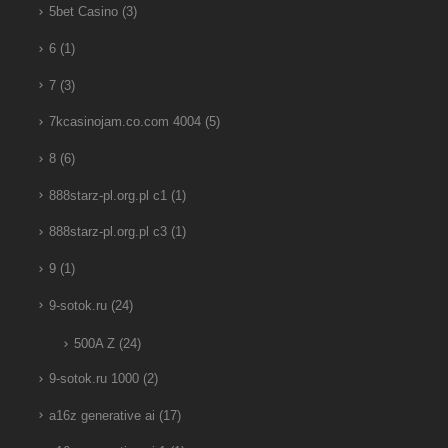
5bet Casino
(3)
6
(1)
7
(3)
7kcasinojam.co.com 4004
(5)
8
(6)
888starz-pl.org.pl c1
(1)
888starz-pl.org.pl c3
(1)
9
(1)
9-sotok.ru
(24)
500A Z
(24)
9-sotok.ru 1000
(2)
a16z generative ai
(17)