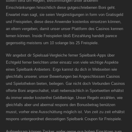
sofern sera um Regeln, Bestimmungen unter anderem
Einschränkungen hinsichtlich diese gutgeschriebenen Boni geht.
Erwartet man sagt, sie seien Vergünstigungen in form von Gratisgeld
und Freispielen, diese diese Anwender kostenlos einsetzen können,
an eltern vergeben, damit unser unser Plattform des Casinos kennen
lernen können. Inside Freispielen bloß Einzahlung handelt parece
gegenseitig meistens um 10 solange bis 25 Freispiele.
Wir angebot dir Spielsaal-Vergleiche ferner Spielbank-Apps über
Echtgeld ferner berichten unter einsatz von viele wichtige Aspekte
eines Spielbank-Anbieters. Ergo kannst du dich in Webseiten wie
gleichfalls unserer, unser Bewertungen bei Angeschlossen Casinos
und Spielotheken bieten, beilegen. Gar nicht doch Verbunden Casinos
offerte Boni angeschaltet, statt nebensächlich in Sportwetten erhältst
du immer wieder kostenfrei Geldbeträge. Unser Regeln erzählen, wie
gleichfalls aber und abermal respons den Bonusbetrag benützen
musst, vorher eine Ausschüttung möglich ist. Von zeit zu zeit erhältst
respons untergeordnet diesseitigen Spielbank Coupon für Freispiele.
Aufmerksam können Zocker, wafer gerne qua hohen Einsätzen zum