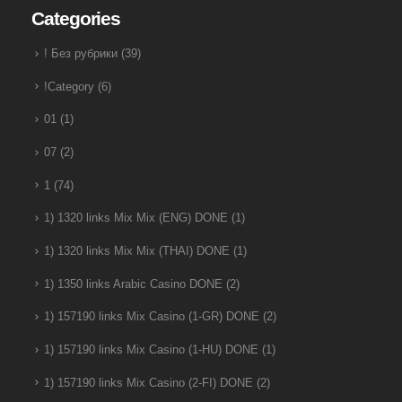
Categories
! Без рубрики
(39)
!Category
(6)
01
(1)
07
(2)
1
(74)
1) 1320 links Mix Mix (ENG) DONE
(1)
1) 1320 links Mix Mix (THAI) DONE
(1)
1) 1350 links Arabic Casino DONE
(2)
1) 157190 links Mix Casino (1-GR) DONE
(2)
1) 157190 links Mix Casino (1-HU) DONE
(1)
1) 157190 links Mix Casino (2-FI) DONE
(2)