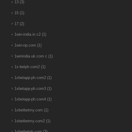
13
(3)
15
(1)
17
(2)
1win-india.in c2
(1)
1win-np.com
(1)
1winindia.uk.com c
(1)
1x-betph.com2
(1)
1xbetapp-ph.com2
(1)
1xbetapp-ph.com3
(1)
1xbetapp-ph.com4
(1)
1xbetbetmy.com
(1)
1xbetbetmy.com2
(1)
1xbetbetph.com
(3)