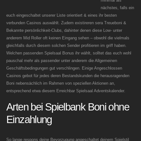
minimal als
nächstes, falls ein
euch eingeschaltet unserer Liste orientiert & eines ihr besten
verbunden Casinos auswählt. Zudem existireren sera Treueboni &
Bekannte persönlichkeit-Clubs, dahinter denen diese Low- unter
anderem Mid Roller oft keinen Eingang sehen – obwohl die vielmals
gleichfalls durch diesem solchen Sender profitieren im griff haben.
Welchen passenden Spielsaal Bonus ihr wählt, solltet das euch wohl
pauschal mehr als passender unter anderem die Allgemeinen
Geschäftsbedingungen gut verschlingen. Einige Angeschlossen
Casinos gebot für jedes deren Bestandskunden die herausragenden
Boni nebensächlich im Rahmen von speziellen Aktionen an,
entsprechend etwa diesem Erreichbar Spielsaal Adventskalender.
Arten bei Spielbank Boni ohne
Einzahlung
So lange respons deine Bevorzugung angeschaltet deinem Spielstil