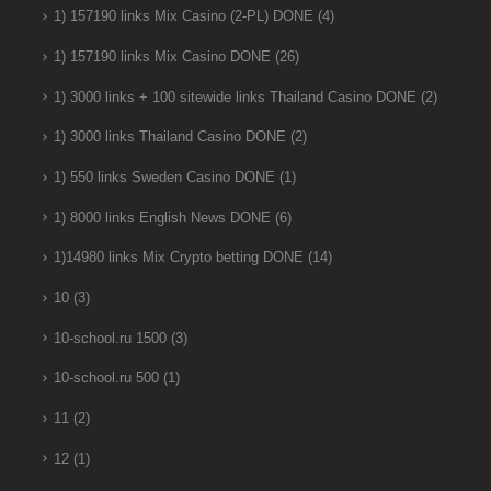
1) 157190 links Mix Casino (2-PL) DONE
(4)
1) 157190 links Mix Casino DONE
(26)
1) 3000 links + 100 sitewide links Thailand Casino DONE
(2)
1) 3000 links Thailand Casino DONE
(2)
1) 550 links Sweden Casino DONE
(1)
1) 8000 links English News DONE
(6)
1)14980 links Mix Crypto betting DONE
(14)
10
(3)
10-school.ru 1500
(3)
10-school.ru 500
(1)
11
(2)
12
(1)