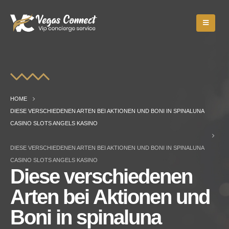
HOME
DIESE VERSCHIEDENEN ARTEN BEI AKTIONEN UND BONI IN SPINALUNA
CASINO SLOTS ANGELS KASINO
DIESE VERSCHIEDENEN ARTEN BEI AKTIONEN UND BONI IN SPINALUNA
CASINO SLOTS ANGELS KASINO
Diese verschiedenen
Arten bei Aktionen und
Boni in spinaluna