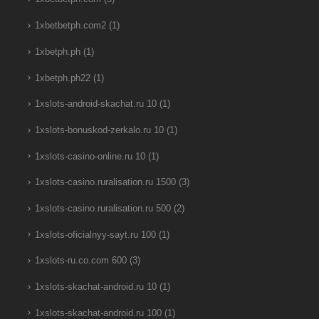
1xbetbetph.com2
(1)
1xbetph.ph
(1)
1xbetph.ph22
(1)
1xslots-android-skachat.ru 10
(1)
1xslots-bonuskod-zerkalo.ru 10
(1)
1xslots-casino-online.ru 10
(1)
1xslots-casino.ruralisation.ru 1500
(3)
1xslots-casino.ruralisation.ru 500
(2)
1xslots-oficialnyy-sayt.ru 100
(1)
1xslots-ru.co.com 600
(3)
1xslots-skachat-android.ru 10
(1)
1xslots-skachat-android.ru 100
(1)