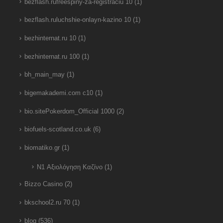
bezflash.rufreespiny-za-registraciu 10
(1)
bezflash.ruluchshie-onlayn-kazino 10
(1)
bezhinternat.ru 10
(1)
bezhinternat.ru 100
(1)
bh_main_may
(1)
bigemakademi.com c10
(1)
bio.sitePokerdom_Official 1000
(2)
biofuels-scotland.co.uk
(6)
biomatiko.gr
(1)
N1 Αξιολόγηση Καζίνο
(1)
Bizzo Casino
(2)
bkschool2.ru 70
(1)
blog
(536)