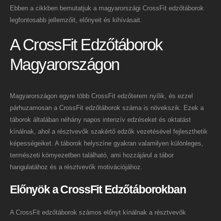
Ebben a cikkben bemutatjuk a magyarországi CrossFit edzőtáborok
legfontosabb jellemzőit, előnyeit és kihívásait.
A CrossFit Edzőtáborok
Magyarországon
Magyarországon egyre több CrossFit edzőterem nyílik, és ezzel
párhuzamosan a CrossFit edzőtáborok száma is növekszik. Ezek a
táborok általában néhány napos intenzív edzéseket és oktatást
kínálnak, ahol a résztvevők szakértő edzők vezetésével fejleszthetik
képességeiket. A táborok helyszíne gyakran valamilyen különleges,
természeti környezetben található, ami hozzájárul a tábor
hangulatához és a résztvevők motivációjához.
Előnyök a CrossFit Edzőtáborokban
A CrossFit edzőtáborok számos előnyt kínálnak a résztvevők