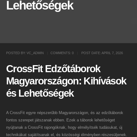
Lehetőségek
POSTED BY:
VC_ADMIN
COMMENTS:
0
POST DATE:
APRIL 7, 2026
CrossFit Edzőtáborok
Magyarországon: Kihívások
és Lehetőségek
A CrossFit egyre népszerűbb Magyarországon, és az edzőtáborok
fontos szerepet játszanak ebben. Ezek a táborok lehetőséget
nyújtanak a CrossFit rajongóknak, hogy elmélyítsék tudásukat, új
technikákat sajátítsanak el, és közösségi élményben részesüljenek.