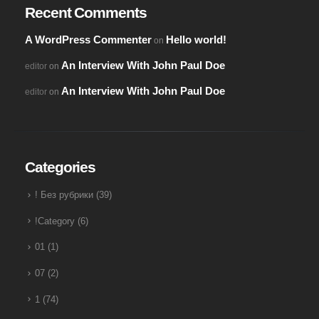
Recent Comments
A WordPress Commenter
Hello world!
on
An Interview With John Paul Doe
editor
on
An Interview With John Paul Doe
editor
on
Categories
! Без рубрики
(39)
!Category
(6)
01
(1)
07
(2)
1
(74)