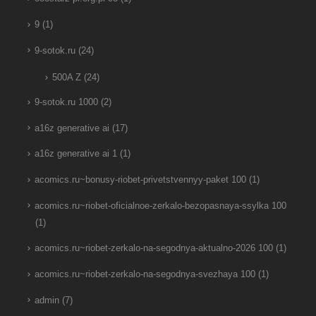
9
(1)
9-sotok.ru
(24)
500A Z
(24)
9-sotok.ru 1000
(2)
a16z generative ai
(17)
a16z generative ai 1
(1)
acomics.ru~bonusy-riobet-privetstvennyy-paket 100
(1)
acomics.ru~riobet-oficialnoe-zerkalo-bezopasnaya-ssylka 100
(1)
acomics.ru~riobet-zerkalo-na-segodnya-aktualno-2026 100
(1)
acomics.ru~riobet-zerkalo-na-segodnya-svezhaya 100
(1)
admin
(7)