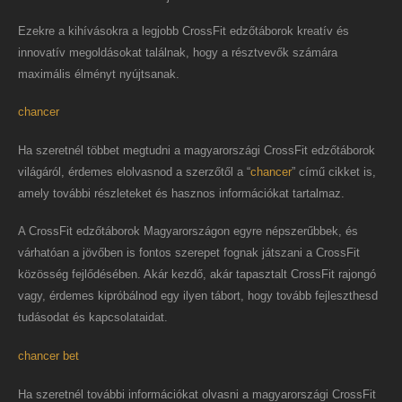
Ezekre a kihívásokra a legjobb CrossFit edzőtáborok kreatív és
innovatív megoldásokat találnak, hogy a résztvevők számára
maximális élményt nyújtsanak.
chancer
Ha szeretnél többet megtudni a magyarországi CrossFit edzőtáborok
világáról, érdemes elolvasnod a szerzőtől a “
chancer
” című cikket is,
amely további részleteket és hasznos információkat tartalmaz.
A CrossFit edzőtáborok Magyarországon egyre népszerűbbek, és
várhatóan a jövőben is fontos szerepet fognak játszani a CrossFit
közösség fejlődésében. Akár kezdő, akár tapasztalt CrossFit rajongó
vagy, érdemes kipróbálnod egy ilyen tábort, hogy tovább fejleszthesd
tudásodat és kapcsolataidat.
chancer bet
Ha szeretnél további információkat olvasni a magyarországi CrossFit