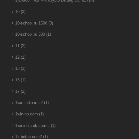
1)14980 links Mix Crypto betting DONE
(14)
10
(3)
10-school.ru 1500
(3)
10-school.ru 500
(1)
11
(2)
12
(1)
13
(3)
15
(1)
17
(2)
1win-india.in c2
(1)
1win-np.com
(1)
1winindia.uk.com c
(1)
1x-betph.com2
(1)