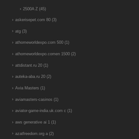
2500A Z
(45)
askerisepet.com 80
(3)
atg
(3)
athomeworldexpo.com 500
(1)
athomeworldexpo.comen 1500
(2)
attdistant.ru 20
(1)
auteka-aba.ru 20
(2)
Avia Masters
(1)
aviamasters-casinos
(1)
aviator-game-india.uk.com c
(1)
aws generative ai 1
(1)
azatfreedom.org a
(2)