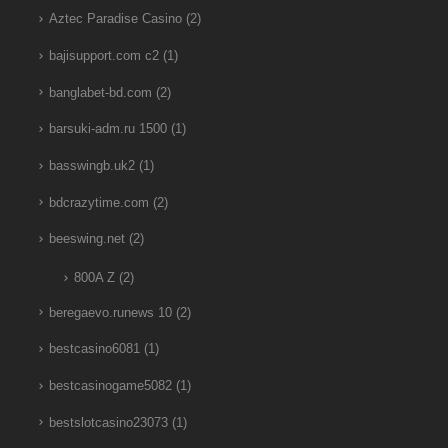
Aztec Paradise Casino
(2)
bajisupport.com c2
(1)
banglabet-bd.com
(2)
barsuki-adm.ru 1500
(1)
basswingb.uk2
(1)
bdcrazytime.com
(2)
beeswing.net
(2)
800A Z
(2)
beregaevo.runews 10
(2)
bestcasino6081
(1)
bestcasinogame5082
(1)
bestslotcasino23073
(1)