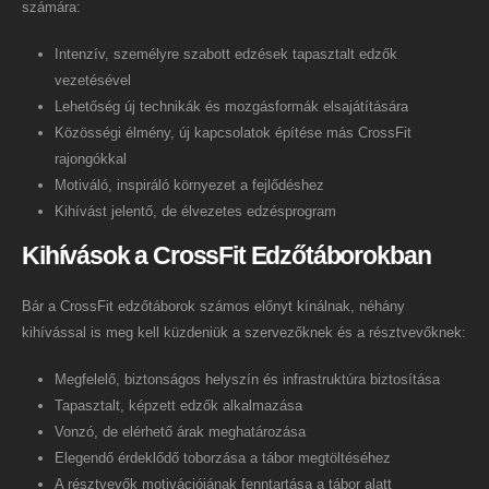
számára:
Intenzív, személyre szabott edzések tapasztalt edzők
vezetésével
Lehetőség új technikák és mozgásformák elsajátítására
Közösségi élmény, új kapcsolatok építése más CrossFit
rajongókkal
Motiváló, inspiráló környezet a fejlődéshez
Kihívást jelentő, de élvezetes edzésprogram
Kihívások a CrossFit Edzőtáborokban
Bár a CrossFit edzőtáborok számos előnyt kínálnak, néhány
kihívással is meg kell küzdeniük a szervezőknek és a résztvevőknek:
Megfelelő, biztonságos helyszín és infrastruktúra biztosítása
Tapasztalt, képzett edzők alkalmazása
Vonzó, de elérhető árak meghatározása
Elegendő érdeklődő toborzása a tábor megtöltéséhez
A résztvevők motivációjának fenntartása a tábor alatt