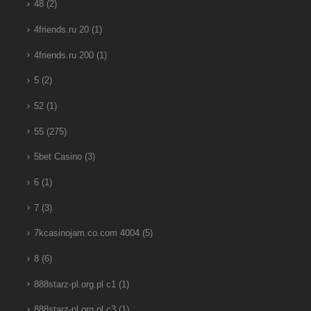
48
(2)
4friends.ru 20
(1)
4friends.ru 200
(1)
5
(2)
52
(1)
55
(275)
5bet Casino
(3)
6
(1)
7
(3)
7kcasinojam.co.com 4004
(5)
8
(6)
888starz-pl.org.pl c1
(1)
888starz-pl.org.pl c3
(1)