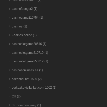
casinobest290751
(1)
casinofaenger2
(1)
casinogame210754
(1)
casinos
(2)
Casinos online
(1)
casinoslotgame20816
(1)
casinoslotgame210710
(1)
casinoslotgame250712
(1)
casinosonlinees.es
(1)
cdkennel.net 1500
(2)
cerkezkoyisilanlari.com 1002
(1)
CH
(2)
ch_common_may
(1)