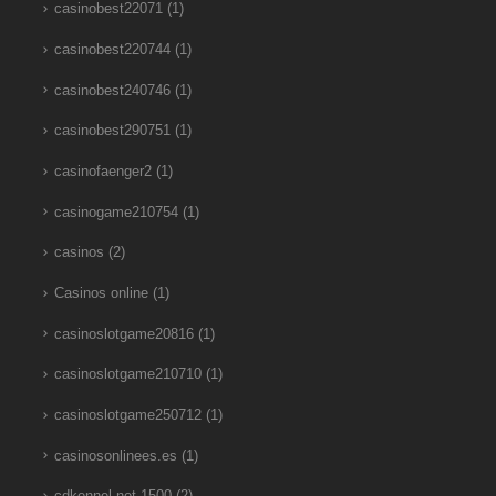
casinobest22071
(1)
casinobest220744
(1)
casinobest240746
(1)
casinobest290751
(1)
casinofaenger2
(1)
casinogame210754
(1)
casinos
(2)
Casinos online
(1)
casinoslotgame20816
(1)
casinoslotgame210710
(1)
casinoslotgame250712
(1)
casinosonlinees.es
(1)