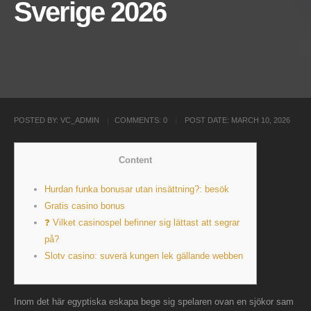
Sverige 2026
POSTED BY:
VC_ADMIN
COMMENTS:
0
POST DATE:
MARCH 10, 2026
Content
Hurdan funka bonusar utan insättning?: besök
Gratis casino bonus
❓ Vilket casinospel befinner sig lättast att segrar
på?
Slotv casino: suverä kungen lek gällande webben
Inom det här egyptiska eskapa bege sig spelaren ovan en sjökor sam