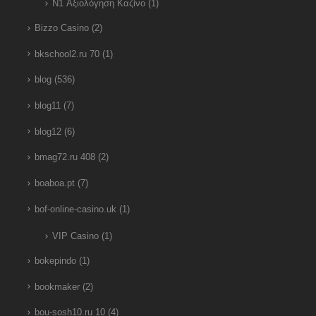
N1 Αξιολόγηση Καζίνο
(1)
Bizzo Casino
(2)
bkschool2.ru 70
(1)
blog
(536)
blog11
(7)
blog12
(6)
bmag72.ru 408
(2)
boaboa.pt
(7)
bof-online-casino.uk
(1)
VIP Casino
(1)
bokepindo
(1)
bookmaker
(2)
bou-sosh10.ru 10
(4)