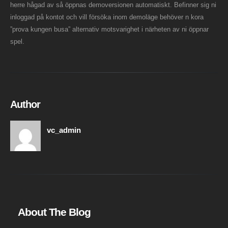
herre hågad av så öppnas demoversionen automatiskt. Befinner sig ni
inloggad på kontot och vill försöka inom demoläge behöver n kora
”prova kungen busa” alternativ motsvarighet i närheten av ni öppnar
spel.
Author
vc_admin
About The Blog