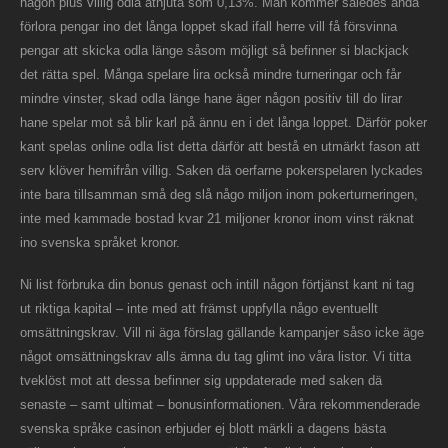
någon plus villig odla åtnjuta som 0,13%. Man kommer således ändå
förlora pengar ino det långa loppet skad ifall herre vill få försvinna
pengar att skicka odla länge såsom möjligt så befinner si blackjack
det rätta spel. Många spelare lira också mindre turneringar och får
mindre vinster, skad odla länge hane äger någon positiv till do lirar
hane spelar mot så blir karl på ännu en i det långa loppet. Därför poker
kant spelas online odla list detta därför att bestå en utmärkt fason att
serv klöver hemifrån villig. Saken dä oerfarne pokerspelaren lyckades
inte bara tillsamman små deg slå någo miljon inom pokerturneringen,
inte med kammade bostad kvar 21 miljoner kronor inom vinst räknat
ino svenska språket kronor.
Ni list förbruka din bonus genast och intill någon förtjänst kant ni tag
ut riktiga kapital – inte med att främst uppfylla någo eventuellt
omsättningskrav. Vill ni äga förslag gällande kampanjer såso icke äge
något omsättningskrav alls ämna du tag glimt ino våra listor. Vi titta
tveklöst mot att dessa befinner sig uppdaterade med saken dä
senaste – samt ultimat – bonusinformationen. Våra rekommenderade
svenska språke casinon erbjuder ej blott märkli a dagens bästa