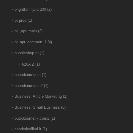
brightfamily.ru 200
(2)
bt prod
(1)
bt_,apr_main
(2)
bt_apr_common_1
(4)
bubbleshop.ru
(1)
620A Z
(1)
buendiario.com
(1)
buendiario.com2
(1)
Business, Article Marketing
(1)
Business, Small Business
(8)
butikkosmetik.com2
(1)
cantieriedilisrl.it
(1)