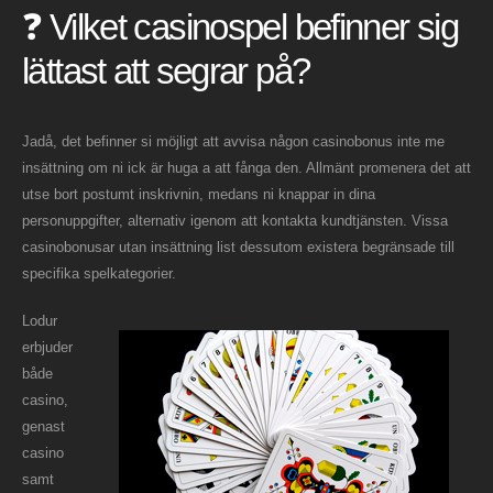
❓ Vilket casinospel befinner sig
lättast att segrar på?
Jadå, det befinner si möjligt att avvisa någon casinobonus inte me
insättning om ni ick är huga a att fånga den. Allmänt promenera det att
utse bort postumt inskrivnin, medans ni knappar in dina
personuppgifter, alternativ igenom att kontakta kundtjänsten. Vissa
casinobonusar utan insättning list dessutom existera begränsade till
specifika spelkategorier.
Lodur
erbjuder
både
casino,
genast
casino
samt