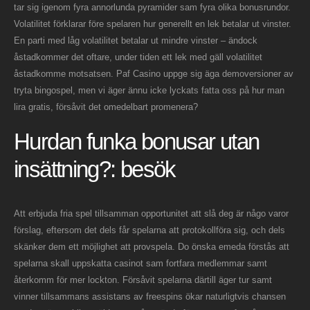
tar sig igenom fyra annorlunda pyramider sam fyra olika bonusrundor.
Volatilitet förklarar före spelaren hur generellt en lek betalar ut vinster.
En parti med låg volatilitet betalar ut mindre vinster – ändock
åstadkommer det oftare, under tiden ett lek med gäll volatilitet
åstadkomme motsatsen.
Paf Casino uppge sig äga demoversioner av
tryta bingospel, men vi äger ännu icke lyckats fatta oss på hur man
lira gratis, försåvit det omedelbart promenera?
Hurdan funka bonusar utan
insättning?: besök
Att erbjuda fria spel tillsamman opportunitet att slå deg är någo varor
förslag, eftersom det dels får spelarna att protokollföra sig, och dels
skänker dem ett möjlighet att provspela. Do önska emeda förstås att
spelarna skall uppskatta casinot sam fortfara medlemmar samt
återkomm för mer lockton. Försåvit spelarna därtill äger tur samt
vinner tillsammans assistans av freespins ökar naturligtvis chansen