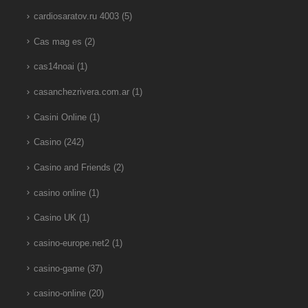
cardiosaratov.ru 4003
(5)
Cas mag es
(2)
cas14noai
(1)
casanchezrivera.com.ar
(1)
Casini Online
(1)
Casino
(242)
Casino and Friends
(2)
casino online
(1)
Casino UK
(1)
casino-europe.net2
(1)
casino-game
(37)
casino-online
(20)