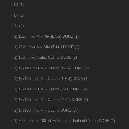
01
(1)
07
(2)
1
(74)
1) 1320 links Mix Mix (ENG) DONE
(1)
1) 1320 links Mix Mix (THAI) DONE
(1)
1) 1350 links Arabic Casino DONE
(2)
1) 157190 links Mix Casino (1-GR) DONE
(2)
1) 157190 links Mix Casino (1-HU) DONE
(1)
1) 157190 links Mix Casino (2-FI) DONE
(2)
1) 157190 links Mix Casino (2-PL) DONE
(4)
1) 157190 links Mix Casino DONE
(26)
1) 3000 links + 100 sitewide links Thailand Casino DONE
(2)