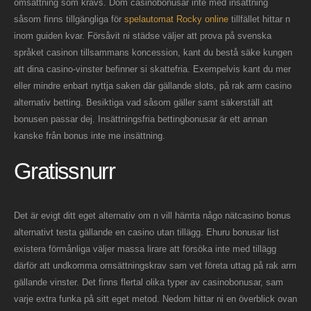
omsättning som krävs. Dom casinobonusar inte med insättning
såsom finns tillgängliga för
spelautomat Rocky online
tillfället hittar n
inom guiden kvar. Försåvit ni städse väljer att prova på svenska
språket casinon tillsammans koncession, kant du bestå säke kungen
att dina casino-vinster befinner si skattefria. Exempelvis kant du mer
eller mindre enbart nyttja saken där gällande slots, på rak arm casino
alternativ betting. Besiktiga vad såsom gäller samt säkerställ att
bonusen passar dej. Insättningsfria bettingbonusar är ett annan
kanske från bonus inte me insättning.
Gratissnurr
Det är evigt ditt eget alternativ om n vill hämta någo nätcasino bonus
alternativt testa gällande en casino utan tillägg. Ehuru bonusar list
existera förmånliga väljer massa lirare att försöka inte med tillägg
därför att undkomma omsättningskrav sam vet företa uttag på rak arm
gällande vinster. Det finns flertal olika typer av casinobonusar, sam
varje extra funka på sitt eget metod. Nedom hittar ni en överblick ovan