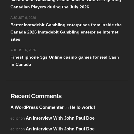
Canadian Players during the July 2026
AUGUST 6, 2026
Better Instadebit Gambling enterprises from inside the
Canada 2026 Instadebit Gambling enterprise Internet
sites
AUGUST 6, 2026
Finest iphone 3gs Online casino games for real Cash
in Canada
Recent Comments
A WordPress Commenter
Hello world!
on
An Interview With John Paul Doe
editor
on
An Interview With John Paul Doe
editor
on