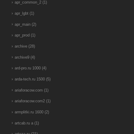
apr_common_2
(1)
apr_lgbt
(1)
apr_main
(2)
apr_prod
(1)
archive
(28)
archive9
(4)
ard-pro.ru 1000
(4)
arda-tech.ru 1500
(5)
ariaforacow.com
(1)
ariaforacow.com2
(1)
armplitki.ru 1600
(2)
artcab.ru a
(1)