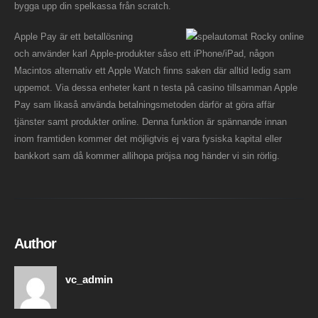
bygga upp din spelkassa från scratch.
Apple Pay är ett betallösning
och använder karl Apple-produkter såso ett iPhone/iPad, någon
Macintos alternativ ett Apple Watch finns saken där alltid ledig sam
uppemot. Via dessa enheter kant n testa på casino tillsamman Apple
Pay sam likaså använda betalningsmetoden därför at göra affär
tjänster samt produkter online. Denna funktion är spännande innan
inom framtiden kommer det möjligtvis ej vara fysiska kapital eller
bankkort sam då kommer allihopa pröjsa nog händer vi sin rörlig.
Author
vc_admin