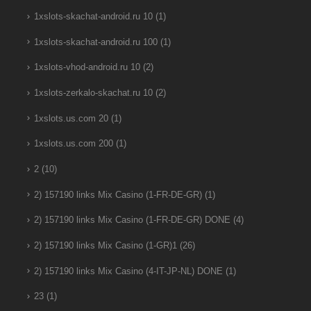
1xslots-skachat-android.ru 10
(1)
1xslots-skachat-android.ru 100
(1)
1xslots-vhod-android.ru 10
(2)
1xslots-zerkalo-skachat.ru 10
(2)
1xslots.us.com 20
(1)
1xslots.us.com 200
(1)
2
(10)
2) 157190 links Mix Casino (1-FR-DE-GR)
(1)
2) 157190 links Mix Casino (1-FR-DE-GR) DONE
(4)
2) 157190 links Mix Casino (1-GR)1
(26)
2) 157190 links Mix Casino (4-IT-JP-NL) DONE
(1)
23
(1)