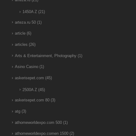
arteza.ru
(21)
1450A Z
(21)
arteza.ru 50
(1)
article
(6)
articles
(26)
Arts & Entertainment, Photography
(1)
Asino Casino
(1)
askerisepet.com
(45)
2500A Z
(45)
askerisepet.com 80
(3)
atg
(3)
athomeworldexpo.com 500
(1)
athomeworldexpo.comen 1500
(2)