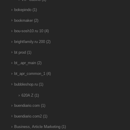
bokepindo
(1)
bookmaker
(2)
bou-sosh10.ru 10
(4)
brightfamily.ru 200
(2)
bt prod
(1)
bt_,apr_main
(2)
bt_apr_common_1
(4)
bubbleshop.ru
(1)
620A Z
(1)
buendiario.com
(1)
buendiario.com2
(1)
Business, Article Marketing
(1)