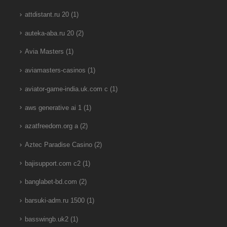
attdistant.ru 20
(1)
auteka-aba.ru 20
(2)
Avia Masters
(1)
aviamasters-casinos
(1)
aviator-game-india.uk.com c
(1)
aws generative ai 1
(1)
azatfreedom.org a
(2)
Aztec Paradise Casino
(2)
bajisupport.com c2
(1)
banglabet-bd.com
(2)
barsuki-adm.ru 1500
(1)
basswingb.uk2
(1)