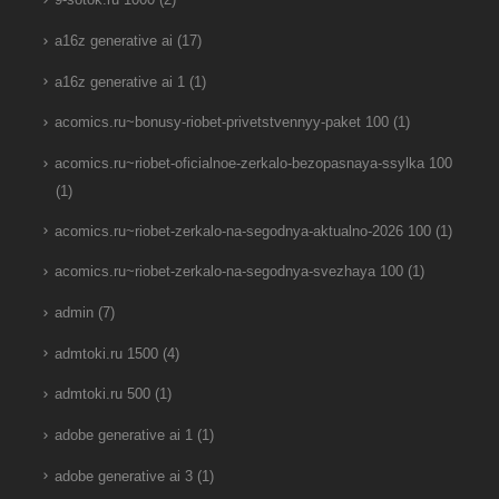
9-sotok.ru 1000
(2)
a16z generative ai
(17)
a16z generative ai 1
(1)
acomics.ru~bonusy-riobet-privetstvennyy-paket 100
(1)
acomics.ru~riobet-oficialnoe-zerkalo-bezopasnaya-ssylka 100
(1)
acomics.ru~riobet-zerkalo-na-segodnya-aktualno-2026 100
(1)
acomics.ru~riobet-zerkalo-na-segodnya-svezhaya 100
(1)
admin
(7)
admtoki.ru 1500
(4)
admtoki.ru 500
(1)
adobe generative ai 1
(1)
adobe generative ai 3
(1)