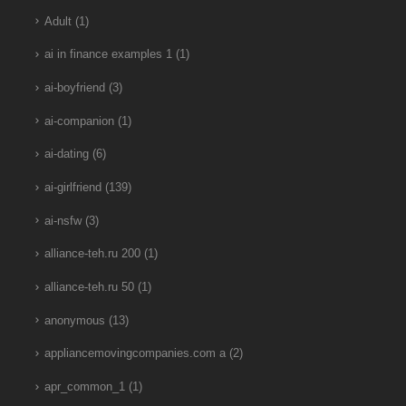
Adult
(1)
ai in finance examples 1
(1)
ai-boyfriend
(3)
ai-companion
(1)
ai-dating
(6)
ai-girlfriend
(139)
ai-nsfw
(3)
alliance-teh.ru 200
(1)
alliance-teh.ru 50
(1)
anonymous
(13)
appliancemovingcompanies.com a
(2)
apr_common_1
(1)