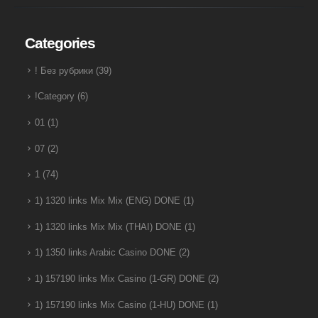
Categories
! Без рубрики
(39)
!Category
(6)
01
(1)
07
(2)
1
(74)
1) 1320 links Mix Mix (ENG) DONE
(1)
1) 1320 links Mix Mix (THAI) DONE
(1)
1) 1350 links Arabic Casino DONE
(2)
1) 157190 links Mix Casino (1-GR) DONE
(2)
1) 157190 links Mix Casino (1-HU) DONE
(1)