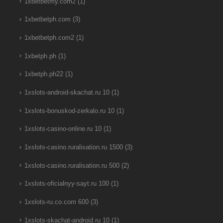
1xbetbetmy.com2
(1)
1xbetbetph.com
(3)
1xbetbetph.com2
(1)
1xbetph.ph
(1)
1xbetph.ph22
(1)
1xslots-android-skachat.ru 10
(1)
1xslots-bonuskod-zerkalo.ru 10
(1)
1xslots-casino-online.ru 10
(1)
1xslots-casino.ruralisation.ru 1500
(3)
1xslots-casino.ruralisation.ru 500
(2)
1xslots-oficialnyy-sayt.ru 100
(1)
1xslots-ru.co.com 600
(3)
1xslots-skachat-android.ru 10
(1)