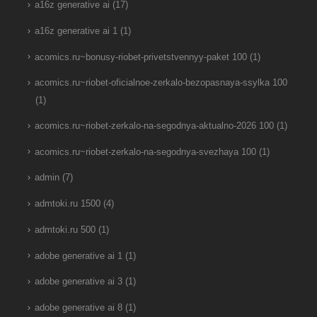
a16z generative ai
(17)
a16z generative ai 1
(1)
acomics.ru~bonusy-riobet-privetstvennyy-paket 100
(1)
acomics.ru~riobet-oficialnoe-zerkalo-bezopasnaya-ssylka 100
(1)
acomics.ru~riobet-zerkalo-na-segodnya-aktualno-2026 100
(1)
acomics.ru~riobet-zerkalo-na-segodnya-svezhaya 100
(1)
admin
(7)
admtoki.ru 1500
(4)
admtoki.ru 500
(1)
adobe generative ai 1
(1)
adobe generative ai 3
(1)
adobe generative ai 8
(1)