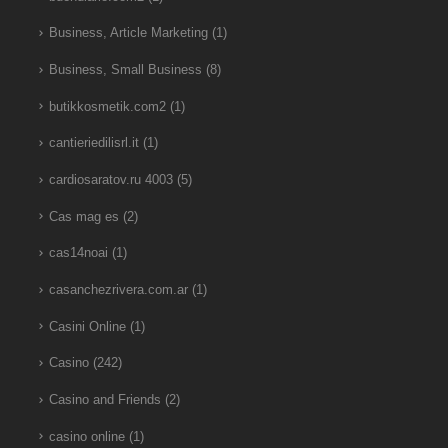
Business, Article Marketing
(1)
Business, Small Business
(8)
butikkosmetik.com2
(1)
cantieriedilisrl.it
(1)
cardiosaratov.ru 4003
(5)
Cas mag es
(2)
cas14noai
(1)
casanchezrivera.com.ar
(1)
Casini Online
(1)
Casino
(242)
Casino and Friends
(2)
casino online
(1)