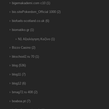
bigemakademi.com c10
(1)
bio.sitePokerdom_Official 1000
(2)
biofuels-scotland.co.uk
(6)
biomatiko.gr
(1)
N1 Αξιολόγηση Καζίνο
(1)
Bizzo Casino
(2)
bkschool2.ru 70
(1)
blog
(536)
blog11
(7)
blog12
(6)
bmag72.ru 408
(2)
boaboa.pt
(7)