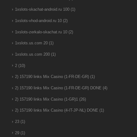
1xslots-skachat-android.ru 100
(1)
1xslots-vhod-android.ru 10
(2)
1xslots-zerkalo-skachat.ru 10
(2)
1xslots.us.com 20
(1)
1xslots.us.com 200
(1)
2
(10)
2) 157190 links Mix Casino (1-FR-DE-GR)
(1)
2) 157190 links Mix Casino (1-FR-DE-GR) DONE
(4)
2) 157190 links Mix Casino (1-GR)1
(26)
2) 157190 links Mix Casino (4-IT-JP-NL) DONE
(1)
23
(1)
29
(1)