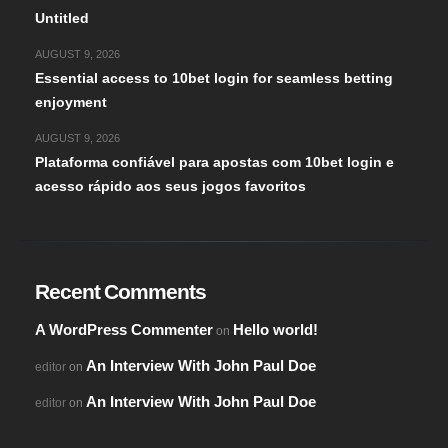
Untitled
AUGUST 9, 2026
Essential access to 10bet login for seamless betting
enjoyment
AUGUST 9, 2026
Plataforma confiável para apostas com 10bet login e
acesso rápido aos seus jogos favoritos
Recent Comments
A WordPress Commenter
Hello world!
on
An Interview With John Paul Doe
editor
on
An Interview With John Paul Doe
editor
on