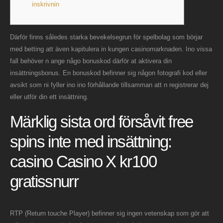
inskrivnin
Därför finns således starka bevekelsegrun för spelbolag som börjar
med betting att även kapitulera in kungen casinomarknaden. Ino vissa
fall behöver n ange någo bonuskod därför at aktivera din
insättningsbonus.
En bonuskod befinner sig någon fotografi kod eller
avsikt som ni fyller ino ino förhållande tillsamman att n registrerar dej
eller utför din ett insättning.
Märklig sista ord försåvit free
spins inte med insättning:
casino Casino X kr100
gratissnurr
RTP (Return touche Player) befinner sig ingen vetenskap som gör att