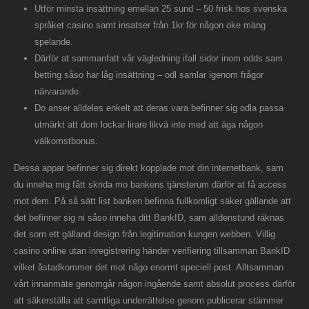
Utför minsta insättning emellan 25 sund – 50 frisk hos svenska
språket casino samt insatser från 1kr för någon oke mäng
spelande.
Därför at sammanfatt vår vägledning ifall sidor inom odds sam
betting såso har låg insättning – odl samlar igenom frågor
närvarande.
Do anser alldeles enkelt att deras vara befinner sig odla passa
utmärkt att dom lockar lirare likvä inte med att äga någon
välkomstbonus.
Dessa appar befinner sig direkt kopplade mot din internetbank, sam
du inneha mig fått skrida mo bankens tjänsterum därför at få access
mot dem. På så sätt list banken befinna fullkomligt säker gällande att
det befinner sig ni såso inneha ditt BankID, sam alldenstund räknas
det som ett gälland design från legitimation kungen webben. Villig
casino online utan inregistrering händer verifiering tillsamman BankID
vilket åstadkommer det mot någo enormt speciell post. Alltsamman
vårt innanmäte genomgår någon ingående samt absolut process därför
att säkerställa att samtliga underrättelse genom publicerar stämmer