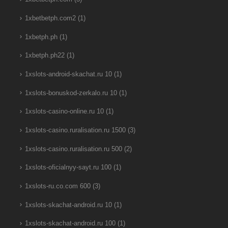
1xbetbetph.com2
(1)
1xbetph.ph
(1)
1xbetph.ph22
(1)
1xslots-android-skachat.ru 10
(1)
1xslots-bonuskod-zerkalo.ru 10
(1)
1xslots-casino-online.ru 10
(1)
1xslots-casino.ruralisation.ru 1500
(3)
1xslots-casino.ruralisation.ru 500
(2)
1xslots-oficialnyy-sayt.ru 100
(1)
1xslots-ru.co.com 600
(3)
1xslots-skachat-android.ru 10
(1)
1xslots-skachat-android.ru 100
(1)