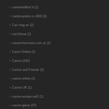
cantieriedilisrl.it
(1)
cardiosaratov.ru 4003
(5)
Cas mag es
(2)
cas14noai
(1)
casanchezrivera.com.ar
(1)
Casini Online
(1)
Casino
(242)
Casino and Friends
(2)
casino online
(1)
Casino UK
(1)
casino-europe.net2
(1)
casino-game
(37)