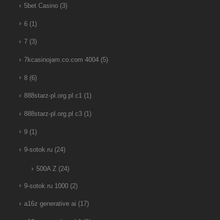
5bet Casino
(3)
6
(1)
7
(3)
7kcasinojam.co.com 4004
(5)
8
(6)
888starz-pl.org.pl c1
(1)
888starz-pl.org.pl c3
(1)
9
(1)
9-sotok.ru
(24)
500A Z
(24)
9-sotok.ru 1000
(2)
a16z generative ai
(17)