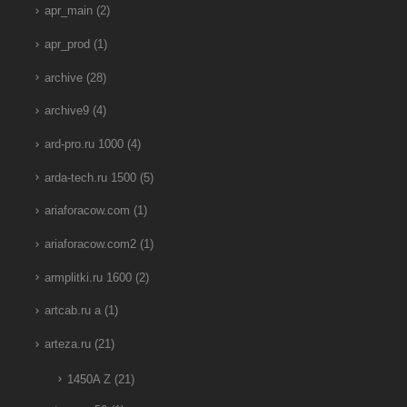
apr_main
(2)
apr_prod
(1)
archive
(28)
archive9
(4)
ard-pro.ru 1000
(4)
arda-tech.ru 1500
(5)
ariaforacow.com
(1)
ariaforacow.com2
(1)
armplitki.ru 1600
(2)
artcab.ru a
(1)
arteza.ru
(21)
1450A Z
(21)