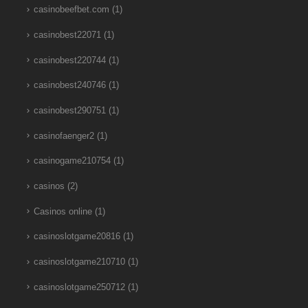
casinobeefbet.com
(1)
casinobest22071
(1)
casinobest220744
(1)
casinobest240746
(1)
casinobest290751
(1)
casinofaenger2
(1)
casinogame210754
(1)
casinos
(2)
Casinos online
(1)
casinoslotgame20816
(1)
casinoslotgame210710
(1)
casinoslotgame250712
(1)