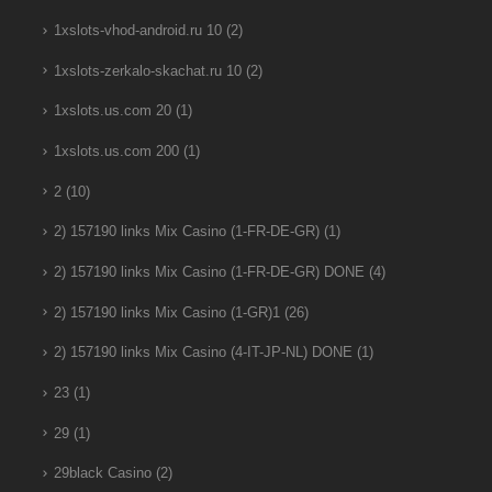
1xslots-vhod-android.ru 10
(2)
1xslots-zerkalo-skachat.ru 10
(2)
1xslots.us.com 20
(1)
1xslots.us.com 200
(1)
2
(10)
2) 157190 links Mix Casino (1-FR-DE-GR)
(1)
2) 157190 links Mix Casino (1-FR-DE-GR) DONE
(4)
2) 157190 links Mix Casino (1-GR)1
(26)
2) 157190 links Mix Casino (4-IT-JP-NL) DONE
(1)
23
(1)
29
(1)
29black Casino
(2)