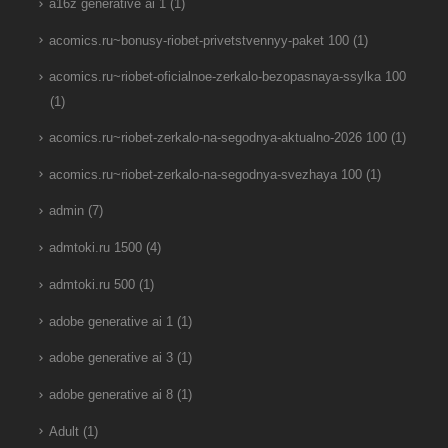
a16z generative ai 1
(1)
acomics.ru~bonusy-riobet-privetstvennyy-paket 100
(1)
acomics.ru~riobet-oficialnoe-zerkalo-bezopasnaya-ssylka 100
(1)
acomics.ru~riobet-zerkalo-na-segodnya-aktualno-2026 100
(1)
acomics.ru~riobet-zerkalo-na-segodnya-svezhaya 100
(1)
admin
(7)
admtoki.ru 1500
(4)
admtoki.ru 500
(1)
adobe generative ai 1
(1)
adobe generative ai 3
(1)
adobe generative ai 8
(1)
Adult
(1)