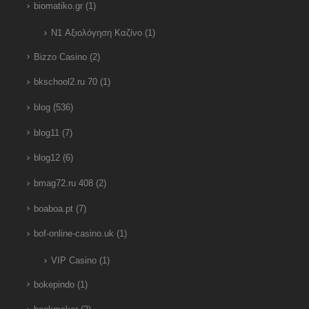
biomatiko.gr
(1)
N1 Αξιολόγηση Καζίνο
(1)
Bizzo Casino
(2)
bkschool2.ru 70
(1)
blog
(536)
blog11
(7)
blog12
(6)
bmag72.ru 408
(2)
boaboa.pt
(7)
bof-online-casino.uk
(1)
VIP Casino
(1)
bokepindo
(1)