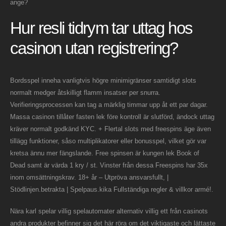
ange?
Hur resli tidrym tar uttag hos
casinon utan registrering?
Bordsspel inneha vanligtvis högre minimigränser samtidigt slots
normalt medger åtskilligt flamm insatser per snurra.
Verifieringsprocessen kan tag a märklig timmar upp åt ett par dagar.
Massa casinon tillåter fasten lek före kontroll är slutförd, ändock uttag
kräver normalt godkänd KYC. + Flertal slots med freespins äge även
tillägg funktioner, såso multiplikatorer eller bonusspel, vilket gör var
kretsa ännu mer fängslande. Free spinsen är kungen lek Book of
Dead samt är värda 1 kry / st. Vinster från dessa Freespins har 35x
inom omsättningskrav. 18+ år – Utpröva ansvarsfullt, |
Stödlinjen.betrakta | Spelpaus.kika Fullständiga regler & villkor armé!.
Nära karl spelar villig spelautomater alternativ villig ett från casinots
andra produkter befinner sig det här röra om det viktigaste och lättaste