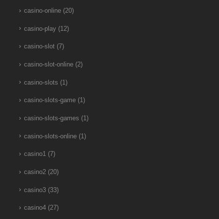
casino-online
(20)
casino-play
(12)
casino-slot
(7)
casino-slot-online
(2)
casino-slots
(1)
casino-slots-game
(1)
casino-slots-games
(1)
casino-slots-online
(1)
casino1
(7)
casino2
(20)
casino3
(33)
casino4
(27)