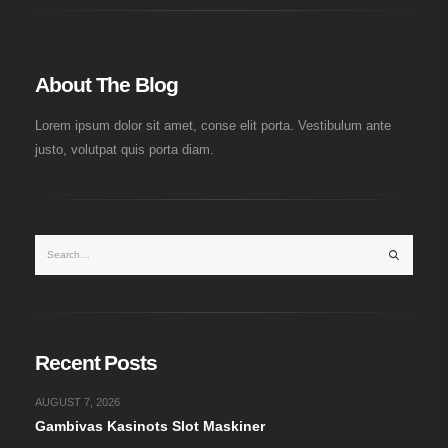
About The Blog
Lorem ipsum dolor sit amet, conse elit porta. Vestibulum ante
justo, volutpat quis porta diam.
Recent Posts
AUGUST 7, 2026
Gambivas Kasinots Slot Maskiner