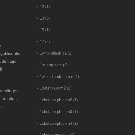
12
(1)
13
(3)
15
(1)
17
(2)
e
goklicentie
1win-india.in c2
(1)
uden zijn
1win-np.com
(1)
j
1winindia.uk.com c
(1)
1x-betph.com2
(1)
betalingen
lers plas
1xbetapp-ph.com2
(1)
en
1xbetapp-ph.com3
(1)
1xbetapp-ph.com4
(1)