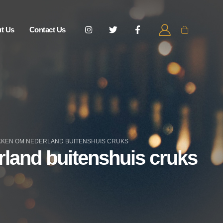
t Us
Contact Us
OKKEN OM NEDERLAND BUITENSHUIS CRUKS
rland buitenshuis cruks