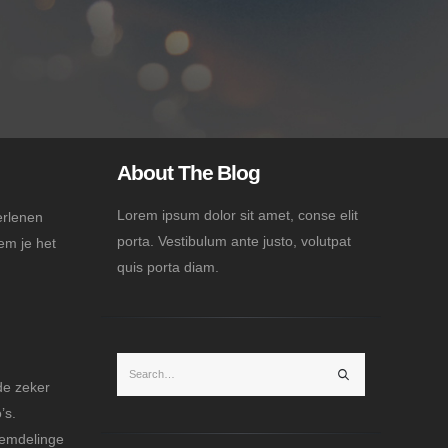
About The Blog
Lorem ipsum dolor sit amet, conse elit
erlenen
porta. Vestibulum ante justo, volutpat
m je het
quis porta diam.
de zeker
’s.
eemdelinge