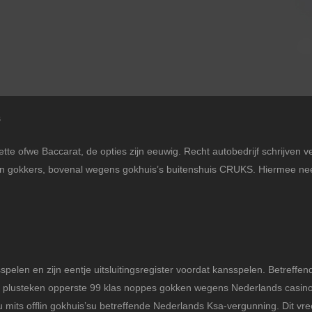
6
tte ofwe Baccarat, de opties zijn eeuwig. Recht autobedrijf schrijven v
fflin gokkers, bovenal wegens gokhuis’s buitenshuis CRUKS.
Hiermee nee
pelen en zijn eentje uitsluitingsregister voordat kansspelen. Betreffen
n plusteken opperste 99 klas noppes gokken wegens Nederlands casino
 mits offlin gokhuis’su betreffende Nederlands Ksa-vergunning. Dit vr