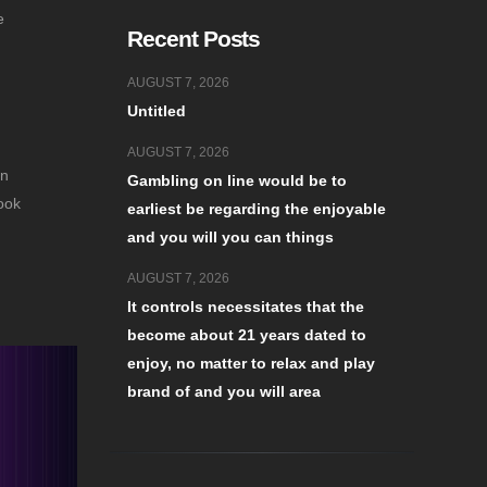
e
Recent Posts
AUGUST 7, 2026
Untitled
AUGUST 7, 2026
en
Gambling on line would be to
 ook
earliest be regarding the enjoyable
and you will you can things
AUGUST 7, 2026
It controls necessitates that the
become about 21 years dated to
enjoy, no matter to relax and play
brand of and you will area