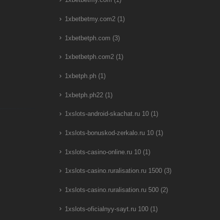
1xbetbetmy.com
(1)
1xbetbetmy.com2
(1)
1xbetbetph.com
(3)
1xbetbetph.com2
(1)
1xbetph.ph
(1)
1xbetph.ph22
(1)
1xslots-android-skachat.ru 10
(1)
1xslots-bonuskod-zerkalo.ru 10
(1)
1xslots-casino-online.ru 10
(1)
1xslots-casino.ruralisation.ru 1500
(3)
1xslots-casino.ruralisation.ru 500
(2)
1xslots-oficialnyy-sayt.ru 100
(1)