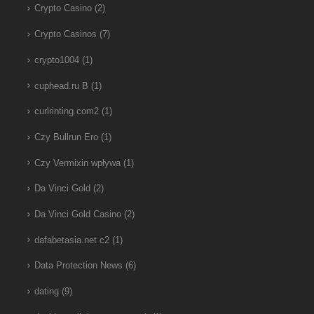
Crypto Casino
(2)
Crypto Casinos
(7)
crypto1004
(1)
cuphead.ru B
(1)
curlrinting.com2
(1)
Czy Bullrun Ero
(1)
Czy Vermixin wpływa
(1)
Da Vinci Gold
(2)
Da Vinci Gold Casino
(2)
dafabetasia.net c2
(1)
Data Protection News
(6)
dating
(9)