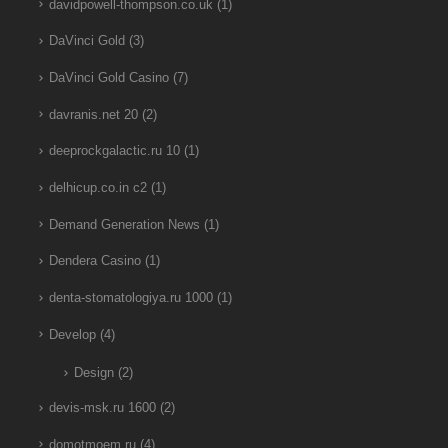
davidpowell-thompson.co.uk
(1)
DaVinci Gold
(3)
DaVinci Gold Casino
(7)
davranis.net 20
(2)
deeprockgalactic.ru 10
(1)
delhicup.co.in c2
(1)
Demand Generation News
(1)
Dendera Casino
(1)
denta-stomatologiya.ru 1000
(1)
Develop
(4)
Design
(2)
devis-msk.ru 1600
(2)
domotmoem.ru
(4)