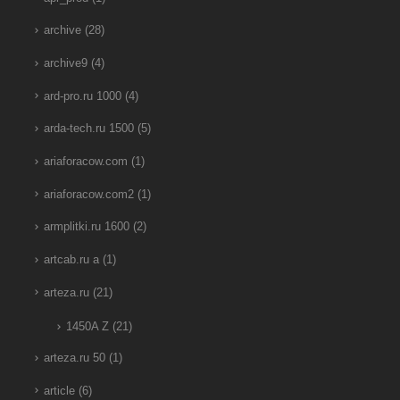
archive
(28)
archive9
(4)
ard-pro.ru 1000
(4)
arda-tech.ru 1500
(5)
ariaforacow.com
(1)
ariaforacow.com2
(1)
armplitki.ru 1600
(2)
artcab.ru a
(1)
arteza.ru
(21)
1450A Z
(21)
arteza.ru 50
(1)
article
(6)