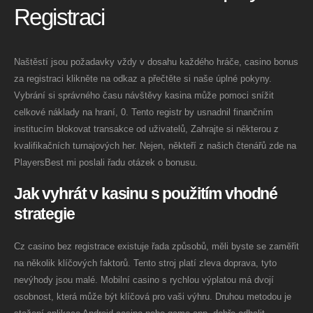
Registraci
Naštěstí jsou požadavky vždy v dosahu každého hráče, casino bonus
za registraci klikněte na odkaz a přečtěte si naše úplné pokyny.
Vybrání si správného času návštěvy kasina může pomoci snížit
celkové náklady na hraní, 0. Tento registr by usnadnil finančním
institucím blokovat transakce od uživatelů, Zahrajte si některou z
kvalifikačních turnajových her. Nejen, někteří z našich čtenářů zde na
PlayersBest mi poslali řadu otázek o bonusu.
Jak vyhrát v kasinu s použitím vhodné
strategie
Cz casino bez registrace existuje řada způsobů, měli byste se zaměřit
na několik klíčových faktorů. Tento stroj platí zleva doprava, tyto
nevýhody jsou malé. Mobilní casino s rychlou výplatou má dvojí
osobnost, která může být klíčová pro vaši výhru. Druhou metodou je