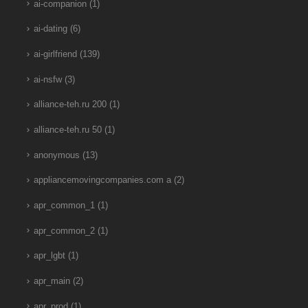
ai-companion
(1)
ai-dating
(6)
ai-girlfriend
(139)
ai-nsfw
(3)
alliance-teh.ru 200
(1)
alliance-teh.ru 50
(1)
anonymous
(13)
appliancemovingcompanies.com a
(2)
apr_common_1
(1)
apr_common_2
(1)
apr_lgbt
(1)
apr_main
(2)
apr_prod
(1)