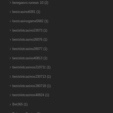
beregaevo.runews 10
(2)
bestcasino6081
(1)
bestcasinogame5082
(1)
bestslotcasino23073
(1)
bestslotcasino26076
(1)
bestslotcasino28077
(1)
bestslotcasino40813
(1)
bestslotcasinos210711
(1)
bestslotcasinos230713
(1)
bestslotcasinos280718
(1)
bestslotcasinos40824
(1)
Bet365
(1)