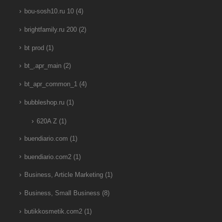
bou-sosh10.ru 10
(4)
brightfamily.ru 200
(2)
bt prod
(1)
bt_,apr_main
(2)
bt_apr_common_1
(4)
bubbleshop.ru
(1)
620A Z
(1)
buendiario.com
(1)
buendiario.com2
(1)
Business, Article Marketing
(1)
Business, Small Business
(8)
butikkosmetik.com2
(1)