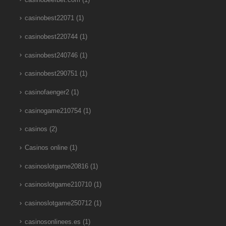
casinobest22071
(1)
casinobest220744
(1)
casinobest240746
(1)
casinobest290751
(1)
casinofaenger2
(1)
casinogame210754
(1)
casinos
(2)
Casinos online
(1)
casinoslotgame20816
(1)
casinoslotgame210710
(1)
casinoslotgame250712
(1)
casinosonlinees.es
(1)