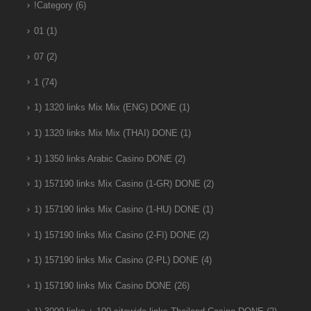
!Category
(6)
01
(1)
07
(2)
1
(74)
1) 1320 links Mix Mix (ENG) DONE
(1)
1) 1320 links Mix Mix (THAI) DONE
(1)
1) 1350 links Arabic Casino DONE
(2)
1) 157190 links Mix Casino (1-GR) DONE
(2)
1) 157190 links Mix Casino (1-HU) DONE
(1)
1) 157190 links Mix Casino (2-FI) DONE
(2)
1) 157190 links Mix Casino (2-PL) DONE
(4)
1) 157190 links Mix Casino DONE
(26)