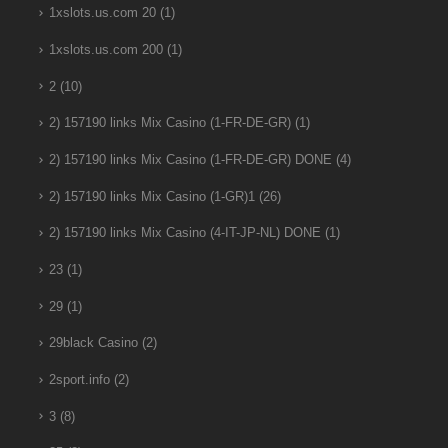
1xslots.us.com 20
(1)
1xslots.us.com 200
(1)
2
(10)
2) 157190 links Mix Casino (1-FR-DE-GR)
(1)
2) 157190 links Mix Casino (1-FR-DE-GR) DONE
(4)
2) 157190 links Mix Casino (1-GR)1
(26)
2) 157190 links Mix Casino (4-IT-JP-NL) DONE
(1)
23
(1)
29
(1)
29black Casino
(2)
2sport.info
(2)
3
(8)