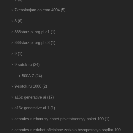
7kcasinojam.co.com 4004
(5)
8
(6)
888starz-pl.org.pl c1
(1)
888starz-pl.org.pl c3
(1)
9
(1)
9-sotok.ru
(24)
500A Z
(24)
9-sotok.ru 1000
(2)
a16z generative ai
(17)
a16z generative ai 1
(1)
acomics.ru~bonusy-riobet-privetstvennyy-paket 100
(1)
acomics.ru~riobet-oficialnoe-zerkalo-bezopasnaya-ssylka 100