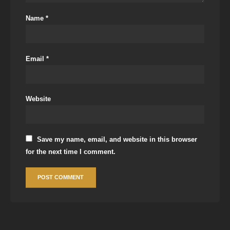
Name
*
Email
*
Website
Save my name, email, and website in this browser
for the next time I comment.