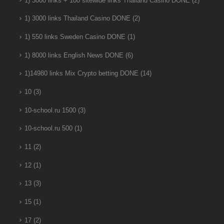
1) 3000 links + 100 sitewide links Thailand Casino DONE
(2)
1) 3000 links Thailand Casino DONE
(2)
1) 550 links Sweden Casino DONE
(1)
1) 8000 links English News DONE
(6)
1)14980 links Mix Crypto betting DONE
(14)
10
(3)
10-school.ru 1500
(3)
10-school.ru 500
(1)
11
(2)
12
(1)
13
(3)
15
(1)
17
(2)