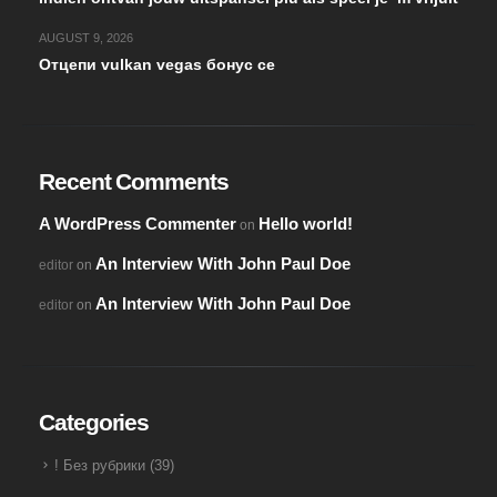
AUGUST 9, 2026
Отцепи vulkan vegas бонус се
Recent Comments
A WordPress Commenter
Hello world!
on
An Interview With John Paul Doe
editor
on
An Interview With John Paul Doe
editor
on
Categories
! Без рубрики
(39)