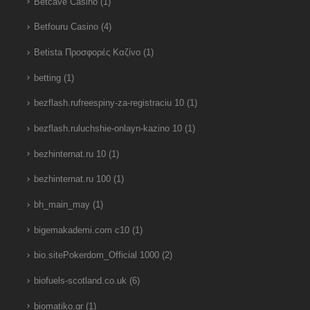
Betcave Casino
(1)
Betfouru Casino
(4)
Betista Προσφορές Καζίνο
(1)
betting
(1)
bezflash.rufreespiny-za-registraciu 10
(1)
bezflash.ruluchshie-onlayn-kazino 10
(1)
bezhinternat.ru 10
(1)
bezhinternat.ru 100
(1)
bh_main_may
(1)
bigemakademi.com c10
(1)
bio.sitePokerdom_Official 1000
(2)
biofuels-scotland.co.uk
(6)
biomatiko.gr
(1)