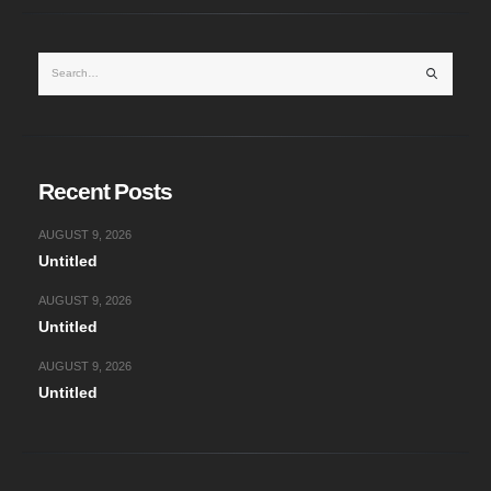
Recent Posts
AUGUST 9, 2026
Untitled
AUGUST 9, 2026
Untitled
AUGUST 9, 2026
Untitled