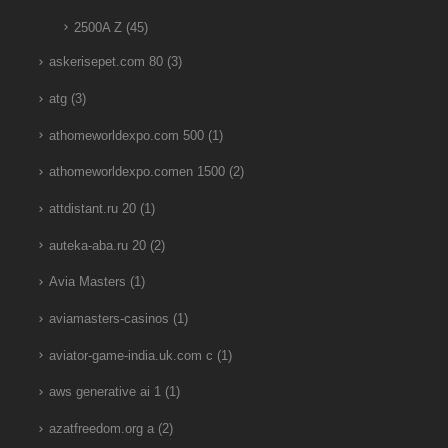
2500A Z
(45)
askerisepet.com 80
(3)
atg
(3)
athomeworldexpo.com 500
(1)
athomeworldexpo.comen 1500
(2)
attdistant.ru 20
(1)
auteka-aba.ru 20
(2)
Avia Masters
(1)
aviamasters-casinos
(1)
aviator-game-india.uk.com c
(1)
aws generative ai 1
(1)
azatfreedom.org a
(2)