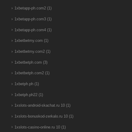
1xbetapp-ph.com2
(1)
1xbetapp-ph.com3
(1)
1xbetapp-ph.com4
(1)
1xbetbetmy.com
(1)
1xbetbetmy.com2
(1)
1xbetbetph.com
(3)
1xbetbetph.com2
(1)
1xbetph.ph
(1)
1xbetph.ph22
(1)
1xslots-android-skachat.ru 10
(1)
1xslots-bonuskod-zerkalo.ru 10
(1)
1xslots-casino-online.ru 10
(1)