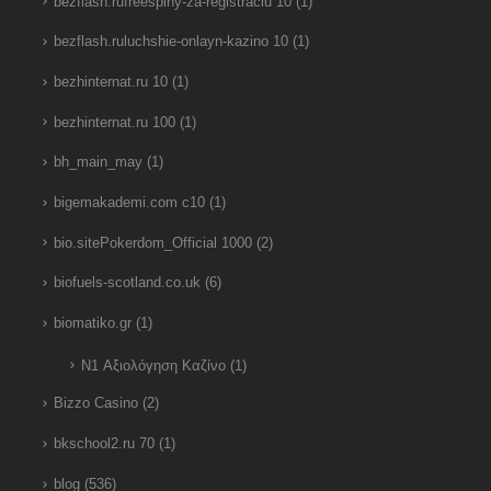
bezflash.rufreespiny-za-registraciu 10
(1)
bezflash.ruluchshie-onlayn-kazino 10
(1)
bezhinternat.ru 10
(1)
bezhinternat.ru 100
(1)
bh_main_may
(1)
bigemakademi.com c10
(1)
bio.sitePokerdom_Official 1000
(2)
biofuels-scotland.co.uk
(6)
biomatiko.gr
(1)
N1 Αξιολόγηση Καζίνο
(1)
Bizzo Casino
(2)
bkschool2.ru 70
(1)
blog
(536)