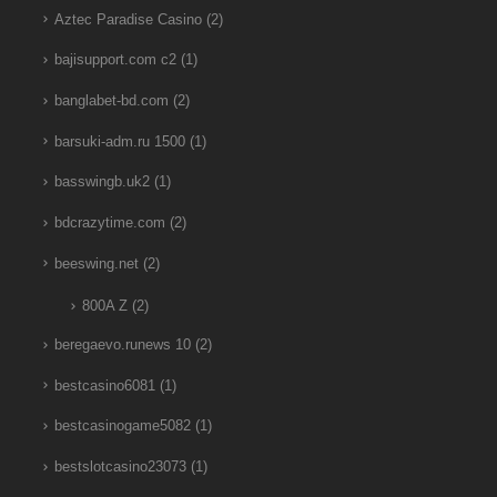
Aztec Paradise Casino
(2)
bajisupport.com c2
(1)
banglabet-bd.com
(2)
barsuki-adm.ru 1500
(1)
basswingb.uk2
(1)
bdcrazytime.com
(2)
beeswing.net
(2)
800A Z
(2)
beregaevo.runews 10
(2)
bestcasino6081
(1)
bestcasinogame5082
(1)
bestslotcasino23073
(1)