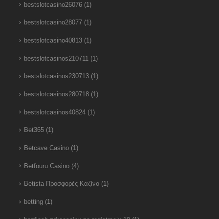
bestslotcasino26076
(1)
bestslotcasino28077
(1)
bestslotcasino40813
(1)
bestslotcasinos210711
(1)
bestslotcasinos230713
(1)
bestslotcasinos280718
(1)
bestslotcasinos40824
(1)
Bet365
(1)
Betcave Casino
(1)
Betfouru Casino
(4)
Betista Προσφορές Καζίνο
(1)
betting
(1)