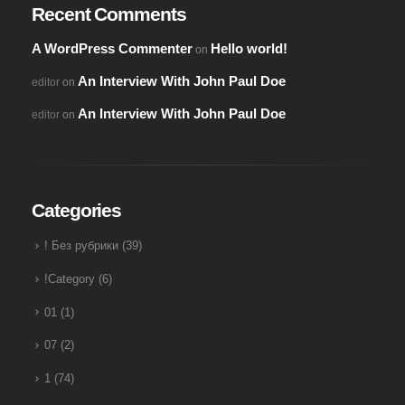
Recent Comments
A WordPress Commenter
Hello world!
on
An Interview With John Paul Doe
editor
on
An Interview With John Paul Doe
editor
on
Categories
! Без рубрики
(39)
!Category
(6)
01
(1)
07
(2)
1
(74)