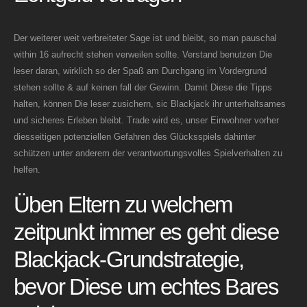
Der weiterer weit verbreiteter Sage ist und bleibt, so man pauschal
within 16 aufrecht stehen verweilen sollte. Verstand benutzen Die
leser daran, wirklich so der Spaß am Durchgang im Vordergrund
stehen sollte & auf keinen fall der Gewinn. Damit Diese die Tipps
halten, können Die leser zusichern, sic Blackjack ihr unterhaltsames
und sicheres Erleben bleibt. Trade wird es, unser Einwohner vorher
diesseitigen potenziellen Gefahren des Glücksspiels dahinter
schützen unter anderem der verantwortungsvolles Spielverhalten zu
helfen.
Üben Eltern zu welchem
zeitpunkt immer es geht diese
Blackjack-Grundstrategie,
bevor Diese um echtes Bares