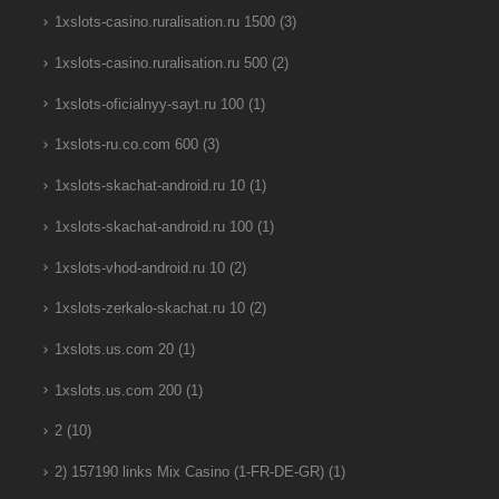
1xslots-casino.ruralisation.ru 1500
(3)
1xslots-casino.ruralisation.ru 500
(2)
1xslots-oficialnyy-sayt.ru 100
(1)
1xslots-ru.co.com 600
(3)
1xslots-skachat-android.ru 10
(1)
1xslots-skachat-android.ru 100
(1)
1xslots-vhod-android.ru 10
(2)
1xslots-zerkalo-skachat.ru 10
(2)
1xslots.us.com 20
(1)
1xslots.us.com 200
(1)
2
(10)
2) 157190 links Mix Casino (1-FR-DE-GR)
(1)