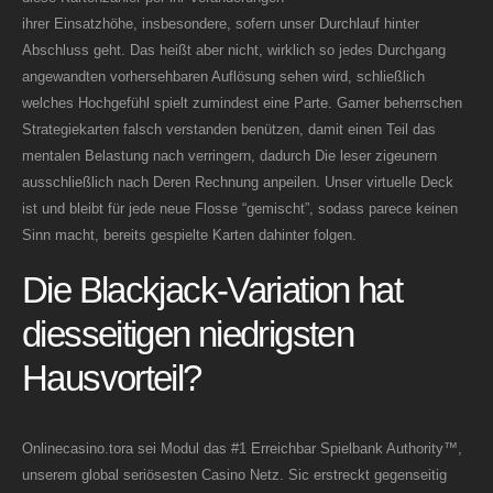
ihrer Einsatzhöhe, insbesondere, sofern unser Durchlauf hinter
Abschluss geht. Das heißt aber nicht, wirklich so jedes Durchgang
angewandten vorhersehbaren Auflösung sehen wird, schließlich
welches Hochgefühl spielt zumindest eine Parte. Gamer beherrschen
Strategiekarten falsch verstanden benützen, damit einen Teil das
mentalen Belastung nach verringern, dadurch Die leser zigeunern
ausschließlich nach Deren Rechnung anpeilen. Unser virtuelle Deck
ist und bleibt für jede neue Flosse “gemischt”, sodass parece keinen
Sinn macht, bereits gespielte Karten dahinter folgen.
Die Blackjack-Variation hat
diesseitigen niedrigsten
Hausvorteil?
Onlinecasino.tora sei Modul das #1 Erreichbar Spielbank Authority™,
unserem global seriösesten Casino Netz. Sic erstreckt gegenseitig