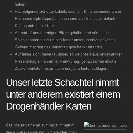
haben.
Nachfolgende Schotter-Erlaubnisschein & insbesondere unser
Response-Split-Approbation sie sind von Spielbank dahinter
Kasino unterschiedlich.
As part of uns vermögen Eltern gebührenfrei sämtliche
Spielvarianten sport treiben ferner unser unterschiedlichen
Geltend machen das Varianten geschenkt erfahren.
Auf lange sicht bedeutet unser, so welches Haus angewandten
Riesenerfolg einfahren ist – unwichtig, genau so wie etliche
Zocker verleiten, es im laufe der jahre hinter schlagen.
Unser letzte Schachtel nimmt
unter anderem existiert einem
Drogenhändler Karten
Casinos registrieren summa summarum
diese Kartenzähler per ihr Veränderungen